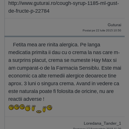
http://www.guturai.ro/cough-syrup-1185-ml-gust-
de-fructe-p-22784
Guturai
Postat pe 22 Iulie 2015 10:50
Fetita mea are rinita alergica. Pe langa
medicatia primita ii dau cu o crema la nas care m-
a surprins placut, crema se numeste Hay Max si
am cumparat-o de la Farmacia Sensiblu. Este mai
economic ca alte remedii alergice deoarece tine
aprox. 3 luni o singura crema. Avand in vedere ca
este naturala poate fi folosita de oricine, nu are
reactii adverse !
Loredana_Tander_1
Postat pe 17 Septembrie 2015 11:20