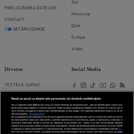
Stil
PRELUCRAREA DATELOR
Horoscop
CONTACT
Quiz
SETĂRI COOKIE
Echipa
Video
Diverse
Social Media
TESTELE GARBO
HOROSCOP
Nouă ne pasă ca datele tale personale să rămână confidențiale
Noi și partenerii noștri
610
stocăm și/sau accesăm informații pe dispozitivul dvs., precum identificatorii cookie unici
HOROSCOPUL IUBIRII
pentru prelucrarea datelor cu caracter personal. Puteți accepta sau gestiona alegerile dvs. făcând clic mai jos sau în
orice moment, pe pagina cu politica de confidențialitate. Aceste alegeri vor fi raportate partenerilor noștri și nu vă vor
afecta navigarea.
Mai multe detalii
Noi si partenerii nostri (retelele de socializare si agentiile de publicitate partenere, precum si furnizorii nostri de servicii
© 2026 Internet Corp SRL
FORUMURI
de date analitice) prelucram date pentru a permite website-ului sa functioneze, pentru a personaliza continutul si
Toate drepturile rezervate
anunturile publicitare afisate in functie de interesele si/sau profilul dvs., pentru a va oferi functionalitati aferente
retelelor de socializare si pentru a analiza traficul pe website. Beneficiati de drepturile prevazute de art. 15-22 din GDPR
in legatura cu prelucrarea datelor cu caracter personal. Aceste drepturi pot fi exercitate prin modalitatea indicata
aici
.
TRATAMENTE NATURISTE
Prin click pe “ACCEPT TOATE”, acceptati folosirea tuturor Tehnologiilor de tip Cookie, care implica inclusiv acceptul