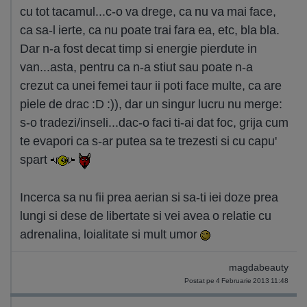
cu tot tacamul...c-o va drege, ca nu va mai face,
ca sa-l ierte, ca nu poate trai fara ea, etc, bla bla.
Dar n-a fost decat timp si energie pierdute in
van...asta, pentru ca n-a stiut sau poate n-a
crezut ca unei femei taur ii poti face multe, ca are
piele de drac :D :)), dar un singur lucru nu merge:
s-o tradezi/inseli...dac-o faci ti-ai dat foc, grija cum
te evapori ca s-ar putea sa te trezesti si cu capu'
spart
Incerca sa nu fii prea aerian si sa-ti iei doze prea
lungi si dese de libertate si vei avea o relatie cu
adrenalina, loialitate si mult umor
magdabeauty
Postat pe 4 Februarie 2013 11:48