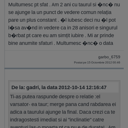
Multumesc pt sfat . Am 2 ani cu taurul si �nc� nu
se ajunge la un punct de vedere comun relația
pare un plus constant . �l iubesc deci nu �l pot
l�sa av�nd in vedere ca in 28 anisori e singurul
b�rbat pt care eu am simțit iubire . Mi ar prinde
bine anumite sfaturi . Multumesc �nc� o data
garbo_6759
Postat pe 15 Octombrie 2012 00:46
De la: gadri, la data 2012-10-14 12:16:47
Ti-as putea raspunde despre o relatie :el
varsator- ea taur; merge pana cand rabdarea ei
adica a taurului ajunge la final. Daca crezi ca te
indragostesti imediat si ai "inclinatie" catre
aventuri las-o moarta pt ca nu e de durata! . Am