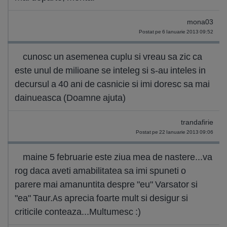
mona03
Postat pe 6 Ianuarie 2013 09:52
cunosc un asemenea cuplu si vreau sa zic ca
este unul de milioane se inteleg si s-au inteles in
decursul a 40 ani de casnicie si imi doresc sa mai
dainueasca (Doamne ajuta)
trandafirie
Postat pe 22 Ianuarie 2013 09:06
maine 5 februarie este ziua mea de nastere...va
rog daca aveti amabilitatea sa imi spuneti o
parere mai amanuntita despre "eu" Varsator si
"ea" Taur.As aprecia foarte mult si desigur si
criticile conteaza...Multumesc :)