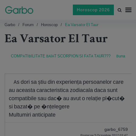
Horoscop 2026
Garbo
Forum
Horoscop
Ea Varsator El Taur
Ea Varsator El Taur
COMPATIBILITATE BAIAT SCORPION SI FATA TAUR???
Buna
As dori sa știu din experiența persoanelor care
au aceasta caracteristica zodiacala daca sunt
compatibile sau dac� au avut o relație pl�cut�
si bazat� pe �nțelegere
Multumiri anticipate
garbo_6759
Postat pe 5 Octombrie 2012 03:47