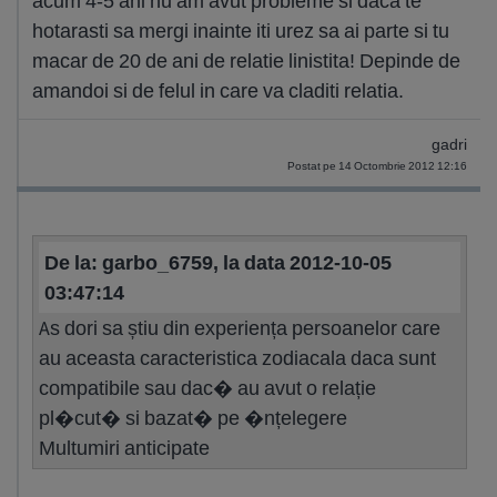
acum 4-5 ani nu am avut probleme si daca te
hotarasti sa mergi inainte iti urez sa ai parte si tu
macar de 20 de ani de relatie linistita! Depinde de
amandoi si de felul in care va claditi relatia.
gadri
Postat pe 14 Octombrie 2012 12:16
De la: garbo_6759, la data 2012-10-05
03:47:14
As dori sa știu din experiența persoanelor care
au aceasta caracteristica zodiacala daca sunt
compatibile sau dac� au avut o relație
pl�cut� si bazat� pe �nțelegere
Multumiri anticipate