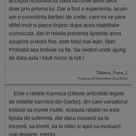
accepta niciodata sa vada lucrurile altfel decit
doar prin prisma lui. Dar a fost o experienta, acum
am o cunostinta berbec de zodie, care mi se pare
altfel mult si parca tinjesc dupa acea stabilitate
cunoscuta, dar in relatia prezenta lipseste acea
asuprire si teorii fixe, este totul mai lejer, liber.
Probabil asa trebuie sa fie. Sa vedem unde ajung
de data asta ! Mult noroc la toti !
Tatiana_Popa_1
Postat pe 25 Decembrie 2012 09:22
Este o relatie Karmica (citeste articolele legate
de relatiile karmice din Garbo), din care varsatorul
trebuie sa invete multe. Aceasta relatie nu este
lipsita de suferinta, dar daca reusesti sa te
trezesti, sa inveti, sa te ridici si apoi sa evoluezi
mai departe, merita.