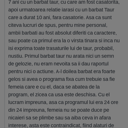
7 ani cu un barbat taur, cu care am fost casatorita,
apoi urmatoarea relatie iarasi cu un barbat Taur
care a durat 10 ani, fara casatorie. Asa ca sunt
citeva lucruri de spus, pentru mine personal,
ambii barbati au fost absolut diferiti ca caractere,
sau poate ca primul era la o virsta tinara si inca nu
isi exprima toate trasaturile lui de taur, probabil,
nustiu. Primul barbat taur nu arata nici un semn
de gelozie, nu eram nevoita sa ii dau raportul
pentru nici o actiune. A-l doilea barbat era foarte
gelos si avea o programa fixa cum trebuie sa fie
femeia care e cu el, daca se abatea de la
program, el zicea ca usa este deschisa. Cu el
lucram impreuna, asa ca programul lui era 24 ore
din 24 impreuna, femeia nu se poate duce pe
nicaieri sa se plimbe sau sa aiba ceva in afara
interese, asta este contraindicat, fiind alaturi de