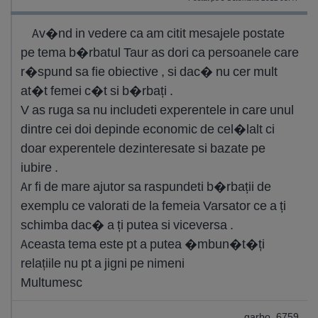
Av�nd in vedere ca am citit mesajele postate
pe tema b�rbatul Taur as dori ca persoanele care
r�spund sa fie obiective , si dac� nu cer mult
at�t femei c�t si b�rbați .
V as ruga sa nu includeti experentele in care unul
dintre cei doi depinde economic de cel�lalt ci
doar experentele dezinteresate si bazate pe
iubire .
Ar fi de mare ajutor sa raspundeti b�rbații de
exemplu ce valorati de la femeia Varsator ce a ți
schimba dac� a ți putea si viceversa .
Aceasta tema este pt a putea �mbun�t�ți
relațiile nu pt a jigni pe nimeni
Multumesc
garbo_6759