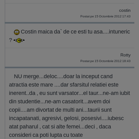
costin
Postat pe 15 Octombrie 2012 17:43
Costin maica da` de ce esti tu asa....intuneric
?
Rotty
Postat pe 15 Octombrie 2012 18:43
NU merge...deloc....doar la inceput cand
atractia este mare ....dar sfarsitul relatiei este
inerent..da , eu sunt varsator...el taur...ne-am iubit
din studentie...ne-am casatorit...avem doi
copii....am divortat de multi ani...taurii sunt
incapatanati, agresivi, gelosi, posesivi....iubesc
atat paharul , cat si alte femei...deci , daca
consideri ca poti lupta cu toate