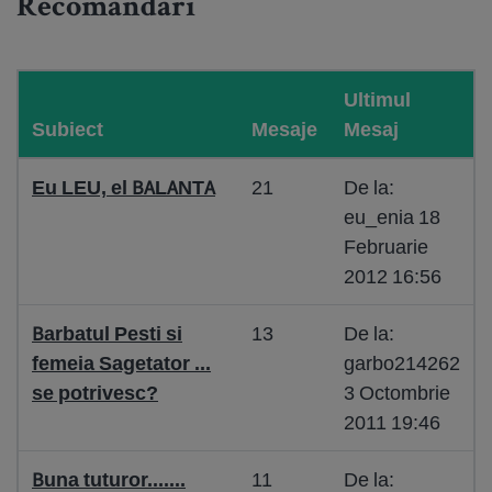
Recomandari
Ultimul
Subiect
Mesaje
Mesaj
Eu LEU, el BALANTA
21
De la:
eu_enia 18
Februarie
2012 16:56
Barbatul Pesti si
13
De la:
femeia Sagetator ...
garbo214262
se potrivesc?
3 Octombrie
2011 19:46
Buna tuturor.......
11
De la: