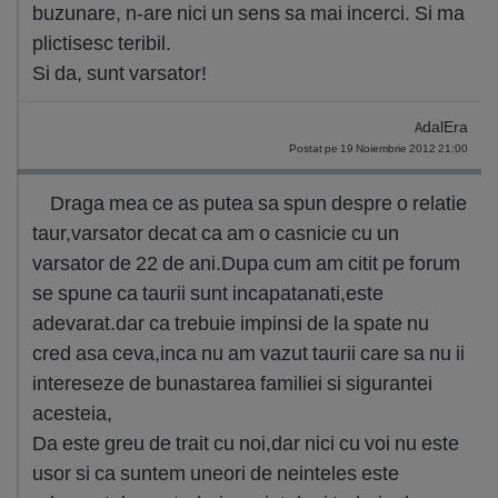
buzunare, n-are nici un sens sa mai incerci. Si ma
plictisesc teribil.
Si da, sunt varsator!
AdalEra
Postat pe 19 Noiembrie 2012 21:00
Draga mea ce as putea sa spun despre o relatie
taur,varsator decat ca am o casnicie cu un
varsator de 22 de ani.Dupa cum am citit pe forum
se spune ca taurii sunt incapatanati,este
adevarat.dar ca trebuie impinsi de la spate nu
cred asa ceva,inca nu am vazut taurii care sa nu ii
intereseze de bunastarea familiei si sigurantei
acesteia,
Da este greu de trait cu noi,dar nici cu voi nu este
usor si ca suntem uneori de neinteles este