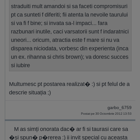
straduiti mult amandoi si sa faceti compromisuri
pt ca sunteti f diferiti; fii atenta la nevoile taurului
si va fi f bine; si invata sa-l impaci... fara
razbunari inutile, caci varsatorii sunt f indaratnici
uneori... oricum, atractia este f mare si nu va
disparea niciodata, vorbesc din experienta (inca
un ex. rihanna si chris brown); va doresc succes
si iubire
Multumesc pt postarea realizat� :) si pt felul de a
descrie situația ;)
garbo_6759
Postat pe 30 Octombrie 2012 13:53
M as simți onorata dac� ar fi si taurasi care sa
�și spun� p�rerea :) ii invit special cu aceasta