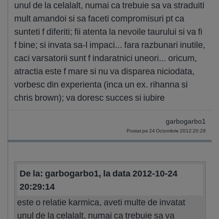
unul de la celalalt, numai ca trebuie sa va straduiti
mult amandoi si sa faceti compromisuri pt ca
sunteti f diferiti; fii atenta la nevoile taurului si va fi
f bine; si invata sa-l impaci... fara razbunari inutile,
caci varsatorii sunt f indaratnici uneori... oricum,
atractia este f mare si nu va disparea niciodata,
vorbesc din experienta (inca un ex. rihanna si
chris brown); va doresc succes si iubire
garbogarbo1
Postat pe 24 Octombrie 2012 20:29
De la: garbogarbo1, la data 2012-10-24
20:29:14
este o relatie karmica, aveti multe de invatat
unul de la celalalt, numai ca trebuie sa va