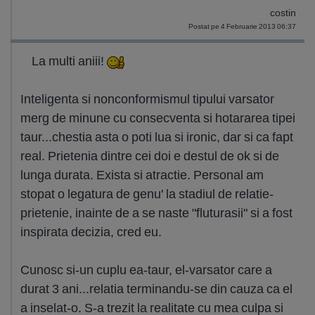
costin
Postat pe 4 Februarie 2013 06:37
La multi aniii!
Inteligenta si nonconformismul tipului varsator
merg de minune cu consecventa si hotararea tipei
taur...chestia asta o poti lua si ironic, dar si ca fapt
real. Prietenia dintre cei doi e destul de ok si de
lunga durata. Exista si atractie. Personal am
stopat o legatura de genu' la stadiul de relatie-
prietenie, inainte de a se naste "fluturasii" si a fost
inspirata decizia, cred eu.
Cunosc si-un cuplu ea-taur, el-varsator care a
durat 3 ani...relatia terminandu-se din cauza ca el
a inselat-o. S-a trezit la realitate cu mea culpa si