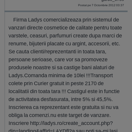
Postat pe 7 Octombrie 2012 03:37
Firma Ladys comercializeaza prin sistemul de
vanzari directe cosmetice de calitate pentru toate
varstele, ceasuri, parfumuri create dupa marci de
renume, bijuterii placate cu argint, accesorii, etc.
Se cauta clienti/reprezentanti in toata tara,
persoane serioase, care vor sa promoveze
produsele noastre si sa castige bani alaturi de
Ladys.Comanda minima de 10lei !!!Transport
colete prin Curier gratuit in peste 2170 de
localitatii din toata tara !!! Castigul este in functie
de activitatea desfasurata, intre 5% si 45,5%.
Inscrierea ca reprezentant este gratuita si nu va
obliga la comenzi.nu este target de vanzare.
Inscriere http://ladys.ro/create_account.php?
din=landing&affId=LAYDfl2a sau poti sa-mi lasi