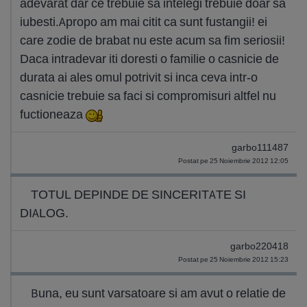
adevarat dar ce trebuie sa intelegi trebuie doar sa
iubesti.Apropo am mai citit ca sunt fustangii! ei
care zodie de brabat nu este acum sa fim seriosii!
Daca intradevar iti doresti o familie o casnicie de
durata ai ales omul potrivit si inca ceva intr-o
casnicie trebuie sa faci si compromisuri altfel nu
fuctioneaza
garbo111487
Postat pe 25 Noiembrie 2012 12:05
TOTUL DEPINDE DE SINCERITATE SI
DIALOG.
garbo220418
Postat pe 25 Noiembrie 2012 15:23
Buna, eu sunt varsatoare si am avut o relatie de