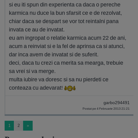
si eu iti spun din experienta ca daca o pereche
karmica nu duce la bun sfarsit ce e de rezolvat,
chiar daca se despart se vor tot reintalni pana
invata ce au de invatat.
eu am ingropat o relatie karmica acum 22 de ani,
acum a reinviat si e la fel de aprinsa ca si atunci,
dar inca avem de invatat si de suferit.
deci, daca tu crezi ca merita sa mearga, trebuie
sa vrei si va merge.
multa iubire va doresc si sa nu pierdeti ce
conteaza cu adevarat!
garbo294491
Postat pe 4 Februarie 2013 21:21
1
2
»