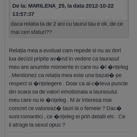
De la: MARILENA_25, la data 2012-10-22
13:57:37
daca relatia ta de 2 ani cu taurul tau e ok, de ce
mai ceri sfaturi??
Relația mea a evoluat cam repede si nu as dori
lua decizii pripite av�nd in vedere ca taurasul
meu are anumite momente in care nu �l �nțeleg
. Mentionez ca relația mea este una bazat� pe
respect si �nțelegere . Doar ca ai c�teva puncte
din scara sa de valori emotionala a taurasului
meu care nu le �nțeleg . M ar interesa mai
concret ce valoreaz� tauri la o femeie ? Dac�
sunt romantici , ce �nțeleg ei prin detalii etc . Ce
ii atrage la sexul opus ?