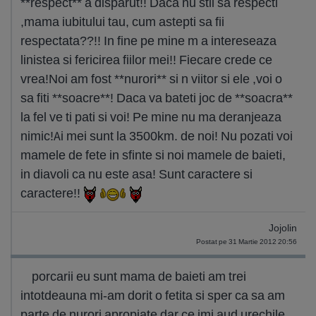
**respect** a disparut!! Daca nu stii sa respecti
,mama iubitului tau, cum astepti sa fii
respectata??!! In fine pe mine m a intereseaza
linistea si fericirea fiilor mei!! Fiecare crede ce
vrea!Noi am fost **nurori** si n viitor si ele ,voi o
sa fiti **soacre**! Daca va bateti joc de **soacra**
la fel ve ti pati si voi! Pe mine nu ma deranjeaza
nimic!Ai mei sunt la 3500km. de noi! Nu pozati voi
mamele de fete in sfinte si noi mamele de baieti,
in diavoli ca nu este asa! Sunt caractere si
caractere!!
Jojolin
Postat pe 31 Martie 2012 20:56
porcarii eu sunt mama de baieti am trei
intotdeauna mi-am dorit o fetita si sper ca sa am
parte de nurori apropiate dar ce imi aud urechile