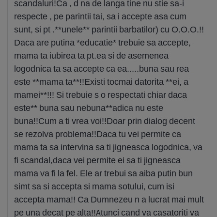
scandaluri!Ca , d na de langa tine nu stie sa-i
respecte , pe parintii tai, sa i accepte asa cum
sunt, si pt .**unele** parintii barbatilor) cu O.O.O.!!
Daca are putina *educatie* trebuie sa accepte,
mama ta iubirea ta pt.ea si de asemenea
logodnica ta sa accepte ca ea.....buna sau rea
este **mama ta**!!Existi tocmai datorita **ei, a
mamei**!!! Si trebuie s o respectati chiar daca
este** buna sau nebuna**adica nu este
buna!!Cum a ti vrea voi!!Doar prin dialog decent
se rezolva problema!!Daca tu vei permite ca
mama ta sa intervina sa ti jigneasca logodnica, va
fi scandal,daca vei permite ei sa ti jigneasca
mama va fi la fel. Ele ar trebui sa aiba putin bun
simt sa si accepta si mama sotului, cum isi
accepta mama!! Ca Dumnezeu n a lucrat mai mult
pe una decat pe alta!!Atunci cand va casatoriti va