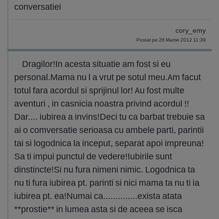
conversatiei
cory_emy
Postat pe 26 Martie 2012 11:39
Dragilor!In acesta situatie am fost si eu
personal.Mama nu l a vrut pe sotul meu.Am facut
totul fara acordul si sprijinul lor! Au fost multe
aventuri , in casnicia noastra privind acordul !!
Dar.... iubirea a invins!Deci tu ca barbat trebuie sa
ai o comversatie serioasa cu ambele parti, parintii
tai si logodnica la inceput, separat apoi impreuna!
Sa ti impui punctul de vedere!Iubirile sunt
dinstincte!Si nu fura nimeni nimic. Logodnica ta
nu ti fura iubirea pt. parinti si nici mama ta nu ti ia
iubirea pt. ea!Numai ca..............exista atata
**prostie** in lumea asta si de aceea se isca