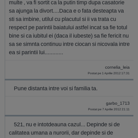
multe , va fi sortit ca la putin timp dupa casatorie
sa ajunga la divort....Daca e o fata desteapta va
sti sa imbine, utilul cu placutul si ii va trata cu
respect pe parintii baiatului astfel incat sa fie totul
bine si ca iubitul ei (daca il iubeste) sa fie fericit nu
sa se simnta continuu intre ciocan si nicovala intre
ea si parintii lui............
cornelia_leia
Postat pe 1 Aprilie 2012 17:31
Pune distanta intre voi si familia ta.
garbo_1713
Postat pe 7 Aprilie 2012 21:11
521, nu e intotdeauna cazul... Depinde si de
calitatea umana a nurorii, dar depinde si de