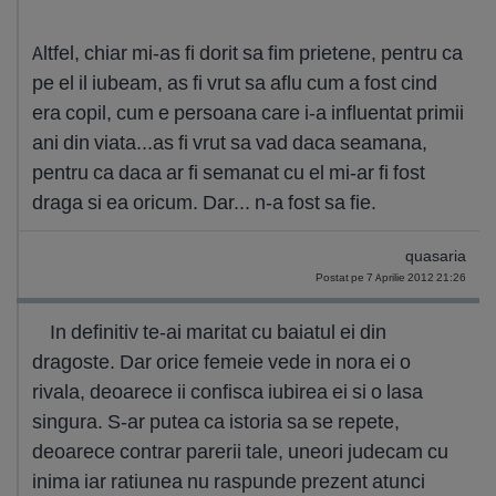
Altfel, chiar mi-as fi dorit sa fim prietene, pentru ca
pe el il iubeam, as fi vrut sa aflu cum a fost cind
era copil, cum e persoana care i-a influentat primii
ani din viata...as fi vrut sa vad daca seamana,
pentru ca daca ar fi semanat cu el mi-ar fi fost
draga si ea oricum. Dar... n-a fost sa fie.
quasaria
Postat pe 7 Aprilie 2012 21:26
In definitiv te-ai maritat cu baiatul ei din
dragoste. Dar orice femeie vede in nora ei o
rivala, deoarece ii confisca iubirea ei si o lasa
singura. S-ar putea ca istoria sa se repete,
deoarece contrar parerii tale, uneori judecam cu
inima iar ratiunea nu raspunde prezent atunci