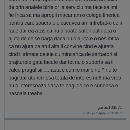
de prin analele birfelor la serviciu ma face sa imi
fie frica sa ma apropii macar am o colega tinerica
pentru care soacra e o cucuvea am intrebat-o ce ii
face dar ea a zis ca nu o poate suferi atit daca o
ajuta de ce se baga daca nu o ajuta e o nesimtita
ca nu ajuta baiatul alta ii convine cind e ajutata
cind ii trimete oalele cu mincarica de sarbatori si
prajiturele gata facute dar tot nu o suporta sa ii
calce pragul siii.....asta e cum e mai bine ? nu te
bagi dar atunci lipsa totala de interes nu8 ma vrea
nu o intereseaza daca te bagi de ce e curioasa e
nasoala treaba ....
garbo133521
Postat pe 1 Aprilie 2012 13:02