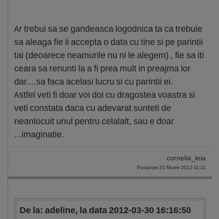
Ar trebui sa se gandeasca logodnica ta ca trebuie
sa aleaga fie ii accepta o data cu tine si pe parintii
tai (deoarece neamurile nu ni le alegem) , fie sa iti
ceara sa renunti la a fi prea mult in preajma lor
dar....sa faca acelasi lucru si cu parintii ei.
Astfel veti fi doar voi doi cu dragostea voastra si
veti constata daca cu adevarat sunteti de
neanlocuit unul pentru celalalt, sau e doar
...imaginatie.
cornelia_leia
Postat pe 31 Martie 2012 11:11
De la: adeline, la data 2012-03-30 16:16:50