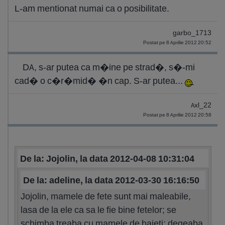
L-am mentionat numai ca o posibilitate.
garbo_1713
Postat pe 8 Aprilie 2012 20:52
DA, s-ar putea ca m�ine pe strad�, s�-mi
cad� o c�r�mid� �n cap. S-ar putea...
Axl_22
Postat pe 8 Aprilie 2012 20:58
De la: Jojolin, la data 2012-04-08 10:31:04
De la: adeline, la data 2012-03-30 16:16:50
Jojolin, mamele de fete sunt mai maleabile,
lasa de la ele ca sa le fie bine fetelor; se
schimba treaba cu mamele de baieti; degeaba