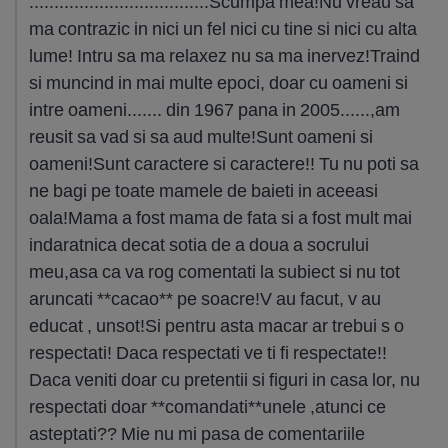
....................................Scumpa mea!Nu vreau sa
ma contrazic in nici un fel nici cu tine si nici cu alta
lume! Intru sa ma relaxez nu sa ma inervez!Traind
si muncind in mai multe epoci, doar cu oameni si
intre oameni....... din 1967 pana in 2005......,am
reusit sa vad si sa aud multe!Sunt oameni si
oameni!Sunt caractere si caractere!! Tu nu poti sa
ne bagi pe toate mamele de baieti in aceeasi
oala!Mama a fost mama de fata si a fost mult mai
indaratnica decat sotia de a doua a socrului
meu,asa ca va rog comentati la subiect si nu tot
aruncati **cacao** pe soacre!V au facut, v au
educat , unsot!Si pentru asta macar ar trebui s o
respectati! Daca respectati ve ti fi respectate!!
Daca veniti doar cu pretentii si figuri in casa lor, nu
respectati doar **comandati**unele ,atunci ce
asteptati?? Mie nu mi pasa de comentariile