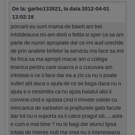
De la: garbo133521, la data 2012-04-01
13:02:18
porcarii eu sunt mama de baieti am trei
intotdeauna mi-am dorit o fetita si sper ca sa am
parte de nurori apropiate dar ce imi aud urechile
de prin analele birfelor la serviciu ma face sa imi
fie frica sa ma apropii macar am o colega
tinerica pentru care soacra e o cucuvea am
intrebat-o ce ii face dar ea a zis ca nu o poate
suferi atit daca o ajuta de ce se baga daca nu o
ajuta e o nesimtita ca nu ajuta baiatul alta ii
convine cind e ajutata cind ii trimete oalele cu
mincarica de sarbatori si prajiturele gata facute
dar tot nu o suporta sa ii calce pragul siii.....asta
e cum e mai bine ? nu te bagi dar atunci lipsa
totala de interes nu8 ma vrea nu o intereseaza