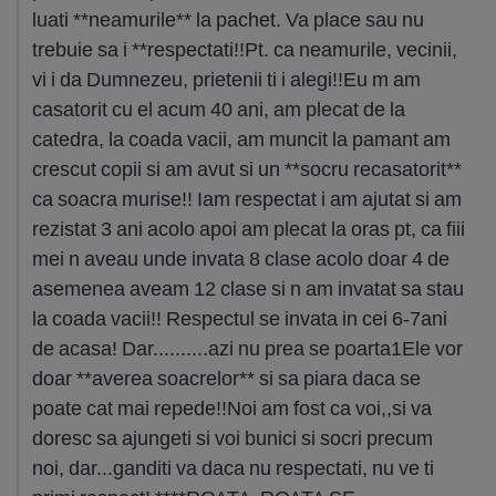
luati **neamurile** la pachet. Va place sau nu
trebuie sa i **respectati!!Pt. ca neamurile, vecinii,
vi i da Dumnezeu, prietenii ti i alegi!!Eu m am
casatorit cu el acum 40 ani, am plecat de la
catedra, la coada vacii, am muncit la pamant am
crescut copii si am avut si un **socru recasatorit**
ca soacra murise!! Iam respectat i am ajutat si am
rezistat 3 ani acolo apoi am plecat la oras pt, ca fiii
mei n aveau unde invata 8 clase acolo doar 4 de
asemenea aveam 12 clase si n am invatat sa stau
la coada vacii!! Respectul se invata in cei 6-7ani
de acasa! Dar..........azi nu prea se poarta1Ele vor
doar **averea soacrelor** si sa piara daca se
poate cat mai repede!!Noi am fost ca voi,,si va
doresc sa ajungeti si voi bunici si socri precum
noi, dar...ganditi va daca nu respectati, nu ve ti