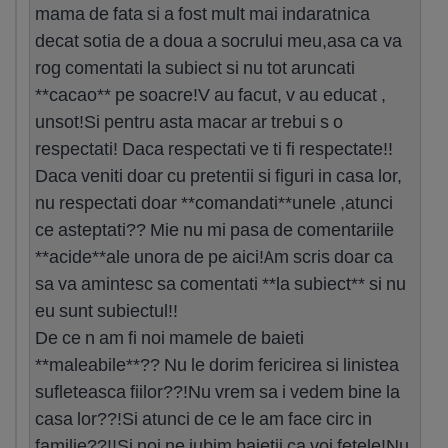
mama de fata si a fost mult mai indaratnica
decat sotia de a doua a socrului meu,asa ca va
rog comentati la subiect si nu tot aruncati
**cacao** pe soacre!V au facut, v au educat ,
unsot!Si pentru asta macar ar trebui s o
respectati! Daca respectati ve ti fi respectate!!
Daca veniti doar cu pretentii si figuri in casa lor,
nu respectati doar **comandati**unele ,atunci
ce asteptati?? Mie nu mi pasa de comentariile
**acide**ale unora de pe aici!Am scris doar ca
sa va amintesc sa comentati **la subiect** si nu
eu sunt subiectul!!
De ce n am fi noi mamele de baieti
**maleabile**?? Nu le dorim fericirea si linistea
sufleteasca fiilor??!Nu vrem sa i vedem bine la
casa lor??!Si atunci de ce le am face circ in
familie??!!Si noi ne iubim baietii ca voi fetele!Nu