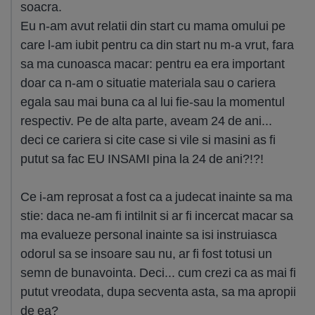
soacra.
Eu n-am avut relatii din start cu mama omului pe
care l-am iubit pentru ca din start nu m-a vrut, fara
sa ma cunoasca macar: pentru ea era important
doar ca n-am o situatie materiala sau o cariera
egala sau mai buna ca al lui fie-sau la momentul
respectiv. Pe de alta parte, aveam 24 de ani...
deci ce cariera si cite case si vile si masini as fi
putut sa fac EU INSAMI pina la 24 de ani?!?!
Ce i-am reprosat a fost ca a judecat inainte sa ma
stie: daca ne-am fi intilnit si ar fi incercat macar sa
ma evalueze personal inainte sa isi instruiasca
odorul sa se insoare sau nu, ar fi fost totusi un
semn de bunavointa. Deci... cum crezi ca as mai fi
putut vreodata, dupa secventa asta, sa ma apropii
de ea?