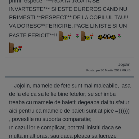
primi respect! ****ROATA ,ROATA SE
INVARTESTE*** SI ESTE DUREROS CAND NU
PRIMESTI **RESPECT** DE LA COPILUL TAU!!
VA DORESC**FERICIRE, PACE LINISTE SI UN
PASTE FERICIT**!!
Jojolin
Postat pe 30 Martie 2012 09:46
Jojolin, mamele de fete sunt mai maleabile, lasa
de la ele ca sa le fie bine fetelor; se schimba
treaba cu mamele de baieti; degeaba dai tu sfaturi
aici pentru ca mamele de baieti sunt atipice =))))))
, povestile nu suporta comparatie;
In cazul lor e complicat, pot trai linistiti daca se
multa in alt oras, sau daca pleaca sa lucreze