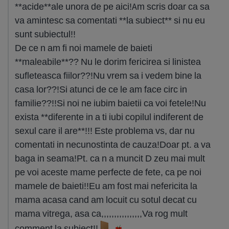
**acide**ale unora de pe aici!Am scris doar ca sa
va amintesc sa comentati **la subiect** si nu eu
sunt subiectul!!
De ce n am fi noi mamele de baieti
**maleabile**?? Nu le dorim fericirea si linistea
sufleteasca fiilor??!Nu vrem sa i vedem bine la
casa lor??!Si atunci de ce le am face circ in
familie??!!Si noi ne iubim baietii ca voi fetele!Nu
exista **diferente in a ti iubi copilul indiferent de
sexul care il are**!!! Este problema vs, dar nu
comentati in necunostinta de cauza!Doar pt. a va
baga in seama!Pt. ca n a muncit D zeu mai mult
pe voi aceste mame perfecte de fete, ca pe noi
mamele de baieti!!Eu am fost mai nefericita la
mama acasa cand am locuit cu sotul decat cu
mama vitrega, asa ca,,,,,,,,,,,,,,,,Va rog mult
comment la subiect!!