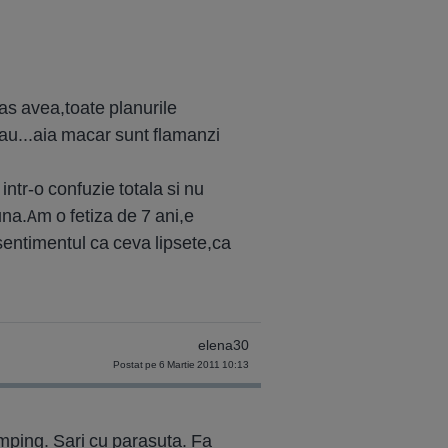
as avea,toate planurile
rau...aia macar sunt flamanzi
tr-o confuzie totala si nu
una.Am o fetiza de 7 ani,e
sentimentul ca ceva lipsete,ca
elena30
Postat pe 6 Martie 2011 10:13
umping. Sari cu parasuta. Fa