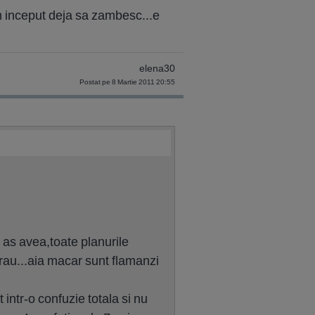
inceput deja sa zambesc...e
elena30
Postat pe 8 Martie 2011 20:55
 as avea,toate planurile
 rau...aia macar sunt flamanzi
ntr-o confuzie totala si nu