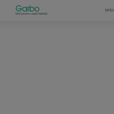
SPEC
Ghid pentru o viață împlinită