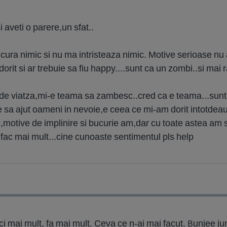
 aveti o parere,un sfat..
ura nimic si nu ma intristeaza nimic. Motive serioase nu 
it si ar trebuie sa fiu happy....sunt ca un zombi..si mai 
 viatza,mi-e teama sa zambesc..cred ca e teama...sunt in
te sa ajut oameni in nevoie,e ceea ce mi-am dorit intotdea
motive de implinire si bucurie am,dar cu toate astea am 
a fac mai mult...cine cunoaste sentimentul pls help
ci mai mult, fa mai mult. Ceva ce n-ai mai facut. Bunjee j