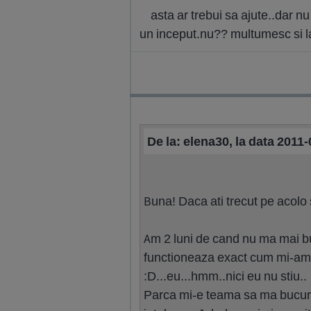
asta ar trebui sa ajute..dar nu
un inceput.nu?? multumesc si la m
De la: elena30, la data 2011
Buna! Daca ati trecut pe acolo s
Am 2 luni de cand nu ma mai bu
functioneaza exact cum mi-am do
:D...eu...hmm..nici eu nu stiu..
Parca mi-e teama sa ma bucur d