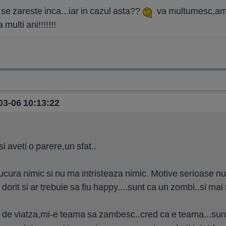
 se zareste inca...iar in cazul asta??
va multumesc,am 
ulti ani!!!!!!!
-03-06 10:13:22
i aveti o parere,un sfat..
cura nimic si nu ma intristeaza nimic. Motive serioase nu
rit si ar trebuie sa fiu happy....sunt ca un zombi..si mai
e viatza,mi-e teama sa zambesc..cred ca e teama...sunt i