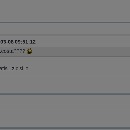
1-03-08 09:51:12
...costa????
is...zic si io