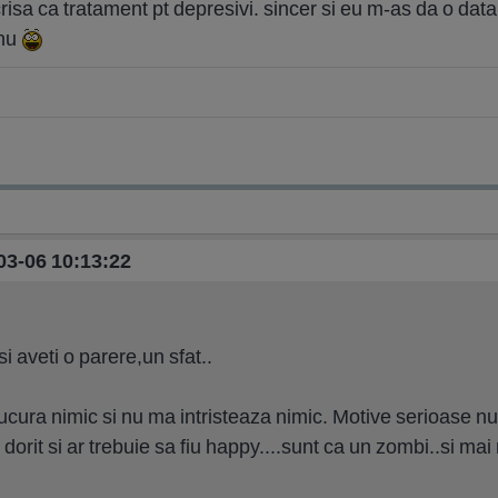
risa ca tratament pt depresivi. sincer si eu m-as da o data,
onu
-03-06 10:13:22
i aveti o parere,un sfat..
cura nimic si nu ma intristeaza nimic. Motive serioase nu
rit si ar trebuie sa fiu happy....sunt ca un zombi..si mai