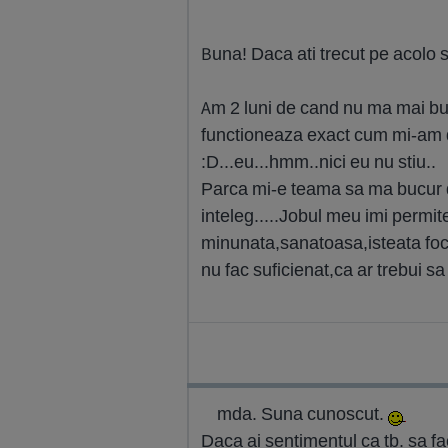
Buna! Daca ati trecut pe acolo si
Am 2 luni de cand nu ma mai buc
functioneaza exact cum mi-am dor
:D...eu...hmm..nici eu nu stiu..
Parca mi-e teama sa ma bucur de
inteleg.....Jobul meu imi permi
minunata,sanatoasa,isteata foc,
nu fac suficienat,ca ar trebui s
mda. Suna cunoscut.
Daca ai sentimentul ca tb. sa fa