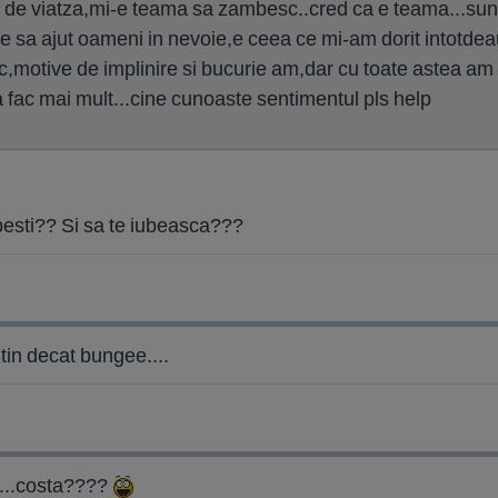
e viatza,mi-e teama sa zambesc..cred ca e teama...sunt i
te sa ajut oameni in nevoie,e ceea ce mi-am dorit intotdea
,motive de implinire si bucurie am,dar cu toate astea am 
sa fac mai mult...cine cunoaste sentimentul pls help
besti?? Si sa te iubeasca???
tin decat bungee....
 ....costa????