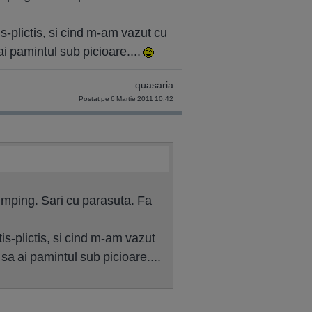
is-plictis, si cind m-am vazut cu
ai pamintul sub picioare....
quasaria
Postat pe 6 Martie 2011 10:42
jumping. Sari cu parasuta. Fa
tis-plictis, si cind m-am vazut
sa ai pamintul sub picioare....