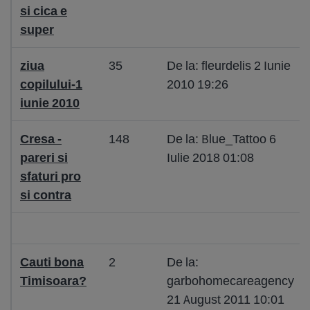
si cica e
super
ziua
35
De la: fleurdelis 2 Iunie
copilului-1
2010 19:26
iunie 2010
Cresa -
148
De la: Blue_Tattoo 6
pareri si
Iulie 2018 01:08
sfaturi pro
si contra
Cauti bona
2
De la:
Timisoara?
garbohomecareagency
21 August 2011 10:01