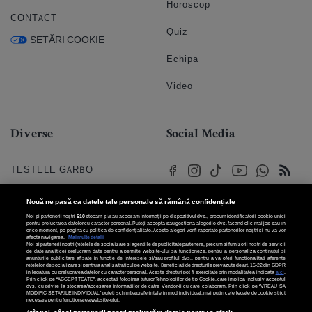
Horoscop
CONTACT
Quiz
SETĂRI COOKIE
Echipa
Video
Diverse
Social Media
TESTELE GARBO
HOROSCOP
Nouă ne pasă ca datele tale personale să rămână confidențiale
Noi și partenerii noștri
610
stocăm și/sau accesăm informații pe dispozitivul dvs., precum identificatorii cookie unici
HOROSCOPUL IUBIRII
pentru prelucrarea datelor cu caracter personal. Puteți accepta sau gestiona alegerile dvs. făcând clic mai jos sau în
orice moment, pe pagina cu politica de confidențialitate. Aceste alegeri vor fi raportate partenerilor noștri și nu vă vor
afecta navigarea.
Mai multe detalii
Noi si partenerii nostri (retelele de socializare si agentiile de publicitate partenere, precum si furnizorii nostri de servicii
© 2026 Internet Corp SRL
FORUMURI
de date analitice) prelucram date pentru a permite website-ului sa functioneze, pentru a personaliza continutul si
Toate drepturile rezervate
anunturile publicitare afisate in functie de interesele si/sau profilul dvs., pentru a va oferi functionalitati aferente
retelelor de socializare si pentru a analiza traficul pe website. Beneficiati de drepturile prevazute de art. 15-22 din GDPR
in legatura cu prelucrarea datelor cu caracter personal. Aceste drepturi pot fi exercitate prin modalitatea indicata
aici
.
TRATAMENTE NATURISTE
Prin click pe “ACCEPT TOATE”, acceptati folosirea tuturor Tehnologiilor de tip Cookie, care implica inclusiv acceptul
dvs. cu privire la stocarea/accesarea informatiilor de catre Vendor-ii cu care colaboram. Prin click pe “VREAU SA
MODIFIC SETARILE INDIVIDUAL” puteti schimba preferintele in mod individual, mai putin cele legate de cookie strict
necesare pentru functionarea website-ului.
DICTIONARE NUME