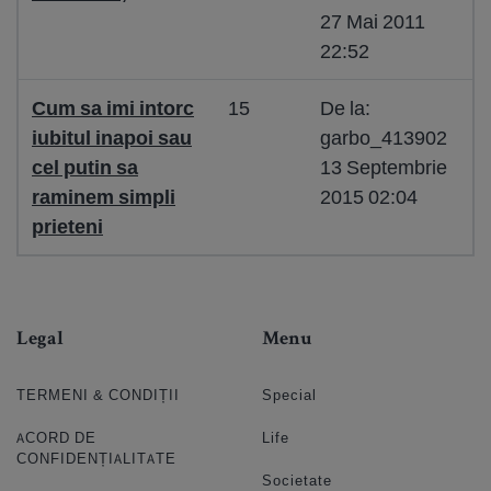
27 Mai 2011
22:52
Cum sa imi intorc
15
De la:
iubitul inapoi sau
garbo_413902
cel putin sa
13 Septembrie
raminem simpli
2015 02:04
prieteni
Legal
Menu
TERMENI & CONDIȚII
Special
ACORD DE
Life
CONFIDENȚIALITATE
Societate