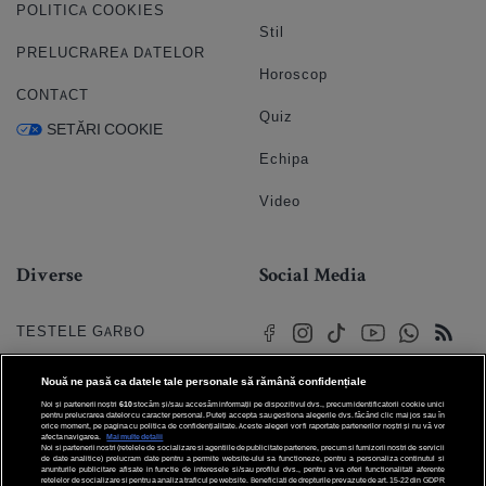
POLITICA COOKIES
Stil
PRELUCRAREA DATELOR
Horoscop
CONTACT
Quiz
SETĂRI COOKIE
Echipa
Video
Diverse
Social Media
TESTELE GARBO
HOROSCOP
Nouă ne pasă ca datele tale personale să rămână confidențiale
Noi și partenerii noștri
610
stocăm și/sau accesăm informații pe dispozitivul dvs., precum identificatorii cookie unici
HOROSCOPUL IUBIRII
pentru prelucrarea datelor cu caracter personal. Puteți accepta sau gestiona alegerile dvs. făcând clic mai jos sau în
orice moment, pe pagina cu politica de confidențialitate. Aceste alegeri vor fi raportate partenerilor noștri și nu vă vor
afecta navigarea.
Mai multe detalii
Noi si partenerii nostri (retelele de socializare si agentiile de publicitate partenere, precum si furnizorii nostri de servicii
© 2026 Internet Corp SRL
FORUMURI
de date analitice) prelucram date pentru a permite website-ului sa functioneze, pentru a personaliza continutul si
Toate drepturile rezervate
anunturile publicitare afisate in functie de interesele si/sau profilul dvs., pentru a va oferi functionalitati aferente
retelelor de socializare si pentru a analiza traficul pe website. Beneficiati de drepturile prevazute de art. 15-22 din GDPR