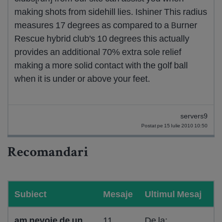
making shots from sidehill lies. Ishiner This radius
measures 17 degrees as compared to a Burner
Rescue hybrid club's 10 degrees this actually
provides an additional 70% extra sole relief
making a more solid contact with the golf ball
when it is under or above your feet.
servers9
Postat pe 15 Iulie 2010 10:50
Recomandari
Subiect
Mesaje
Ultimul Mesaj
am nevoie de un
11
De la: