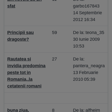
sfat
garbo167843
14 Septembrie
2012 16:34
Principii sau
59
De la: teona_35
dragoste?
30 Iunie 2009
10:53
Rautatea si
27
De la:
invidia predomina
pantera_neagra
peste tot in
13 Februarie
Romania,,la
2010 05:39
cetatenii romani
buna ziua,
8
De la: alfheim