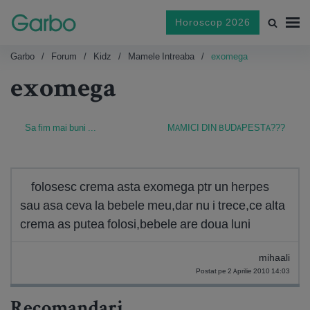
Horoscop 2026
Garbo
Forum
Kidz
Mamele Intreaba
exomega
exomega
Sa fim mai buni ...
MAMICI DIN BUDAPESTA???
folosesc crema asta exomega ptr un herpes
sau asa ceva la bebele meu,dar nu i trece,ce alta
crema as putea folosi,bebele are doua luni
mihaali
Postat pe 2 Aprilie 2010 14:03
Recomandari