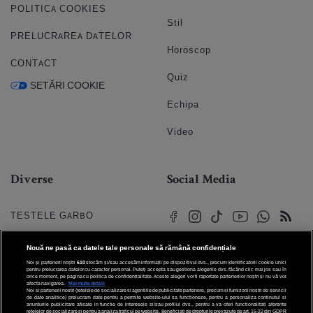
POLITICA COOKIES
Stil
PRELUCRAREA DATELOR
Horoscop
CONTACT
Quiz
SETĂRI COOKIE
Echipa
Video
Diverse
Social Media
TESTELE GARBO
HOROSCOP
Nouă ne pasă ca datele tale personale să rămână confidențiale
Noi și partenerii noștri
610
stocăm și/sau accesăm informații pe dispozitivul dvs., precum identificatorii cookie unici
HOROSCOPUL IUBIRII
pentru prelucrarea datelor cu caracter personal. Puteți accepta sau gestiona alegerile dvs. făcând clic mai jos sau în
orice moment, pe pagina cu politica de confidențialitate. Aceste alegeri vor fi raportate partenerilor noștri și nu vă vor
afecta navigarea.
Mai multe detalii
Noi si partenerii nostri (retelele de socializare si agentiile de publicitate partenere, precum si furnizorii nostri de servicii
© 2026 Internet Corp SRL
FORUMURI
de date analitice) prelucram date pentru a permite website-ului sa functioneze, pentru a personaliza continutul si
Toate drepturile rezervate
anunturile publicitare afisate in functie de interesele si/sau profilul dvs., pentru a va oferi functionalitati aferente
retelelor de socializare si pentru a analiza traficul pe website. Beneficiati de drepturile prevazute de art. 15-22 din GDPR