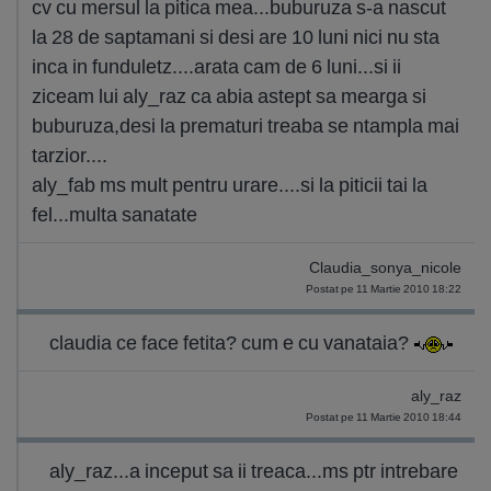
cv cu mersul la pitica mea...buburuza s-a nascut
la 28 de saptamani si desi are 10 luni nici nu sta
inca in funduletz....arata cam de 6 luni...si ii
ziceam lui aly_raz ca abia astept sa mearga si
buburuza,desi la prematuri treaba se ntampla mai
tarzior....
aly_fab ms mult pentru urare....si la piticii tai la
fel...multa sanatate
Claudia_sonya_nicole
Postat pe 11 Martie 2010 18:22
claudia ce face fetita? cum e cu vanataia?
aly_raz
Postat pe 11 Martie 2010 18:44
aly_raz...a inceput sa ii treaca...ms ptr intrebare