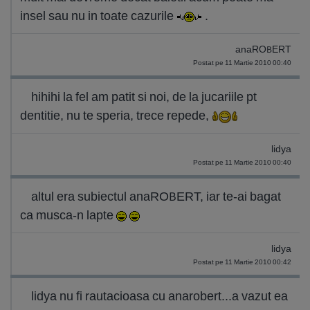
insel sau nu in toate cazurile
.
anaROBERT
Postat pe 11 Martie 2010 00:40
hihihi la fel am patit si noi, de la jucariile pt
dentitie, nu te speria, trece repede,
lidya
Postat pe 11 Martie 2010 00:40
altul era subiectul anaROBERT, iar te-ai bagat
ca musca-n lapte
lidya
Postat pe 11 Martie 2010 00:42
lidya nu fi rautacioasa cu anarobert...a vazut ea