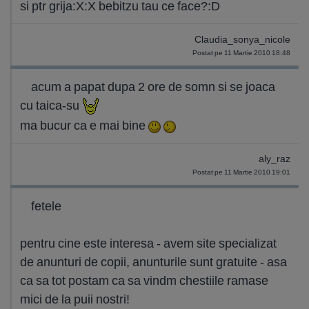
si ptr grija:X:X bebitzu tau ce face?:D
Claudia_sonya_nicole
Postat pe 11 Martie 2010 18:48
acum a papat dupa 2 ore de somn si se joaca
cu taica-su
ma bucur ca e mai bine
aly_raz
Postat pe 11 Martie 2010 19:01
fetele
pentru cine este interesa - avem site specializat
de anunturi de copii, anunturile sunt gratuite - asa
ca sa tot postam ca sa vindm chestiile ramase
mici de la puii nostri!