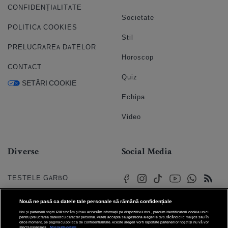
CONFIDENȚIALITATE
Societate
POLITICA COOKIES
Stil
PRELUCRAREA DATELOR
Horoscop
CONTACT
Quiz
SETĂRI COOKIE
Echipa
Video
Diverse
Social Media
TESTELE GARBO
HOROSCOP
Nouă ne pasă ca datele tale personale să rămână confidențiale
Noi și partenerii noștri
610
stocăm și/sau accesăm informații pe dispozitivul dvs., precum identificatorii cookie unici
HOROSCOPUL IUBIRII
pentru prelucrarea datelor cu caracter personal. Puteți accepta sau gestiona alegerile dvs. făcând clic mai jos sau în
orice moment, pe pagina cu politica de confidențialitate. Aceste alegeri vor fi raportate partenerilor noștri și nu vă vor
afecta navigarea.
Mai multe detalii