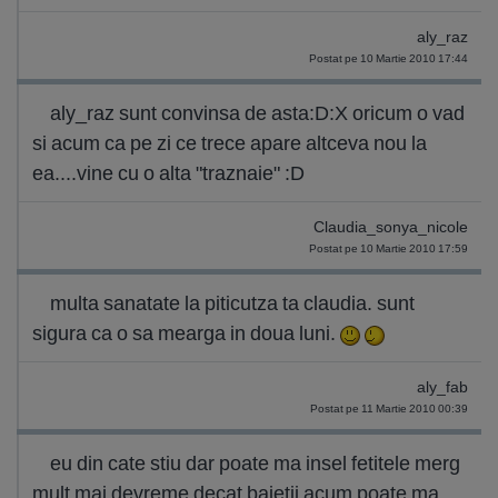
aly_raz
Postat pe 10 Martie 2010 17:44
aly_raz sunt convinsa de asta:D:X oricum o vad
si acum ca pe zi ce trece apare altceva nou la
ea....vine cu o alta "traznaie" :D
Claudia_sonya_nicole
Postat pe 10 Martie 2010 17:59
multa sanatate la piticutza ta claudia. sunt
sigura ca o sa mearga in doua luni.
aly_fab
Postat pe 11 Martie 2010 00:39
eu din cate stiu dar poate ma insel fetitele merg
mult mai devreme decat baietii acum poate ma