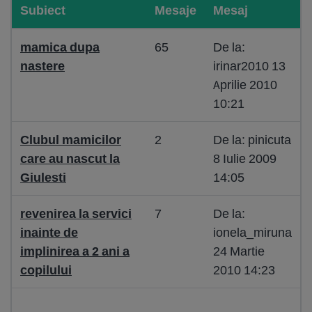
Subiect
Mesaje
Mesaj
mamica dupa
65
De la:
nastere
irinar2010 13
Aprilie 2010
10:21
Clubul mamicilor
2
De la: pinicuta
care au nascut la
8 Iulie 2009
Giulesti
14:05
revenirea la servici
7
De la:
inainte de
ionela_miruna
implinirea a 2 ani a
24 Martie
copilului
2010 14:23