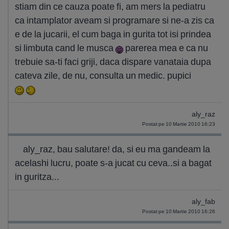
stiam din ce cauza poate fi, am mers la pediatru
ca intamplator aveam si programare si ne-a zis ca
e de la jucarii, el cum baga in gurita tot isi prindea
si limbuta cand le musca
parerea mea e ca nu
trebuie sa-ti faci griji, daca dispare vanataia dupa
cateva zile, de nu, consulta un medic. pupici
aly_raz
Postat pe 10 Martie 2010 16:23
aly_raz, bau salutare! da, si eu ma gandeam la
acelashi lucru, poate s-a jucat cu ceva..si a bagat
in guritza...
aly_fab
Postat pe 10 Martie 2010 16:26