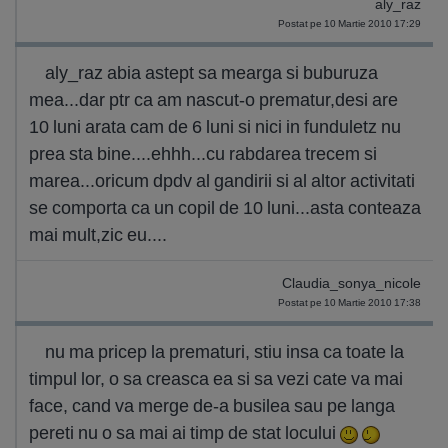
aly_raz
Postat pe 10 Martie 2010 17:29
aly_raz abia astept sa mearga si buburuza
mea...dar ptr ca am nascut-o prematur,desi are
10 luni arata cam de 6 luni si nici in funduletz nu
prea sta bine....ehhh...cu rabdarea trecem si
marea...oricum dpdv al gandirii si al altor activitati
se comporta ca un copil de 10 luni...asta conteaza
mai mult,zic eu....
Claudia_sonya_nicole
Postat pe 10 Martie 2010 17:38
nu ma pricep la prematuri, stiu insa ca toate la
timpul lor, o sa creasca ea si sa vezi cate va mai
face, cand va merge de-a busilea sau pe langa
pereti nu o sa mai ai timp de stat locului