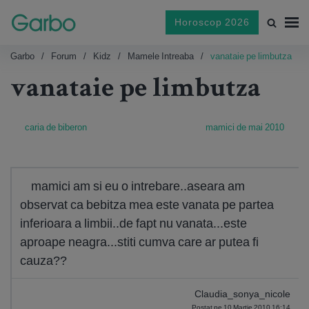
Horoscop 2026
Garbo
Forum
Kidz
Mamele Intreaba
vanataie pe limbutza
vanataie pe limbutza
caria de biberon
mamici de mai 2010
mamici am si eu o intrebare..aseara am
observat ca bebitza mea este vanata pe partea
inferioara a limbii..de fapt nu vanata...este
aproape neagra...stiti cumva care ar putea fi
cauza??
Claudia_sonya_nicole
Postat pe 10 Martie 2010 16:14