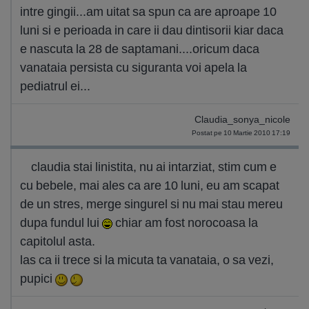
intre gingii...am uitat sa spun ca are aproape 10
luni si e perioada in care ii dau dintisorii kiar daca
e nascuta la 28 de saptamani....oricum daca
vanataia persista cu siguranta voi apela la
pediatrul ei...
Claudia_sonya_nicole
Postat pe 10 Martie 2010 17:19
claudia stai linistita, nu ai intarziat, stim cum e
cu bebele, mai ales ca are 10 luni, eu am scapat
de un stres, merge singurel si nu mai stau mereu
dupa fundul lui
chiar am fost norocoasa la
capitolul asta.
las ca ii trece si la micuta ta vanataia, o sa vezi,
pupici