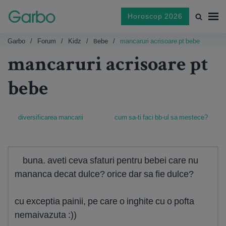
Horoscop 2026
Garbo
Forum
Kidz
Bebe
mancaruri acrisoare pt bebe
mancaruri acrisoare pt
bebe
diversificarea mancarii
cum sa-ti faci bb-ul sa mestece?
buna. aveti ceva sfaturi pentru bebei care nu
mananca decat dulce? orice dar sa fie dulce?
cu exceptia painii, pe care o inghite cu o pofta
nemaivazuta :))