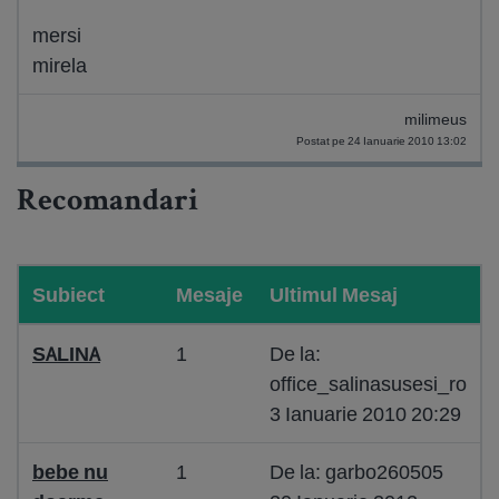
mersi
mirela
milimeus
Postat pe 24 Ianuarie 2010 13:02
Recomandari
Subiect
Mesaje
Ultimul Mesaj
SALINA
1
De la:
office_salinasusesi_ro
3 Ianuarie 2010 20:29
bebe nu
1
De la: garbo260505