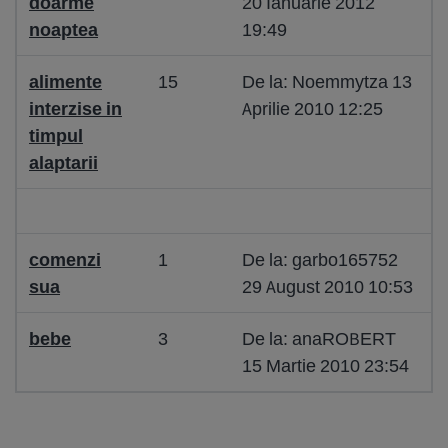
doarme
20 Ianuarie 2012
noaptea
19:49
alimente
15
De la: Noemmytza 13
interzise in
Aprilie 2010 12:25
timpul
alaptarii
comenzi
1
De la: garbo165752
sua
29 August 2010 10:53
bebe
3
De la: anaROBERT
15 Martie 2010 23:54