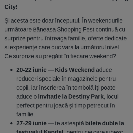
City!
Și acesta este doar începutul. În weekendurile
următoare
Băneasa Shopping Fest
continuă cu
surprize pentru întreaga familie, oferte dedicate
și experiențe care duc vara la următorul nivel.
Ce surprize au pregătit în fiecare weekend?
20-22 iunie
—
Kids Weekend
aduce
reduceri speciale în magazinele pentru
copii, iar înscrierea în tombolă îți poate
aduce o
invitație la Destiny Park
, locul
perfect pentru joacă și timp petrecut în
familie.
27-29 iunie
— te așteaptă
bilete duble la
festivalul Kapital
, pentru cei care iubesc