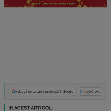
G
o
o
g
l
e
Adaugă-ne ca sursă preferată în Google
News
IN ACEST ARTICOL: