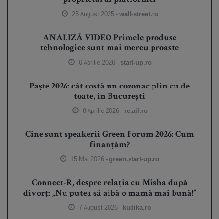
proprietarul platformei
25 August 2025 -
wall-street.ro
ANALIZĂ VIDEO Primele produse
tehnologice sunt mai mereu proaste
6 Aprilie 2026 -
start-up.ro
Paște 2026: cât costă un cozonac plin cu de
toate, în București
8 Aprilie 2026 -
retail.ro
Cine sunt speakerii Green Forum 2026: Cum
finanțăm?
15 Mai 2026 -
green.start-up.ro
Connect-R, despre relația cu Misha după
divorț: „Nu putea să aibă o mamă mai bună!”
7 August 2026 -
kudika.ro