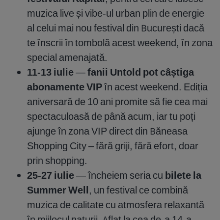
muzica live și vibe-ul urban plin de energie
al celui mai nou festival din București dacă
te înscrii în tombolă acest weekend, în zona
special amenajată.
11-13 iulie
—
fanii Untold pot câștiga
abonamente VIP
în acest weekend. Ediția
aniversară de 10 ani promite să fie cea mai
spectaculoasă de până acum, iar tu poți
ajunge în zona VIP direct din Băneasa
Shopping City – fără griji, fără efort, doar
prin shopping.
25-27 iulie
— încheiem seria cu
bilete la
Summer Well
, un festival ce combină
muzica de calitate cu atmosfera relaxantă
în mijlocul naturii. Aflat la cea de-a 14-a