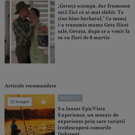
„Getuță scumpă, dar frumoasă
ești! Zici că ai mai slăbit. Te
ține bine bărbatul.” Ce mesaj
i-a transmis mama Geta fiicei
sale, Getuța, după ce a venit la
ea cu flori de 8 martie
Articole recomandate
NOUTATI
12 imagini
S-a lansat EpicVista
Experience, un mozaic de
experiențe prin care turiștii
(re)descoperă comorile
Dobrogei