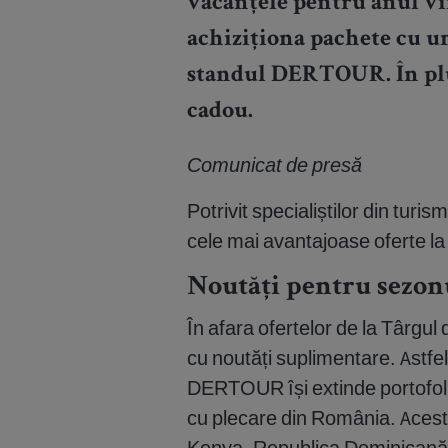
vacanțele pentru anul vii
achiziționa pachete cu un
standul DERTOUR. În plu
cadou.
Comunicat de presă
Potrivit specialiștilor din turi
cele mai avantajoase oferte la 
Noutăți pentru sezon
În afara ofertelor de la Târgul
cu noutăți suplimentare. Astfe
DERTOUR își extinde portofoliu
cu plecare din România. Acest
Kenya, Republica Dominicană,