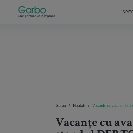
SPEC
Ghid pentru o viață împlinită
Garbo
Noutati
Vacanțe cu avans de doa
Vacanțe cu avan