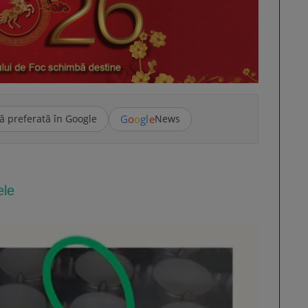
G
o
o
g
l
e
ă preferată în Google
News
ele