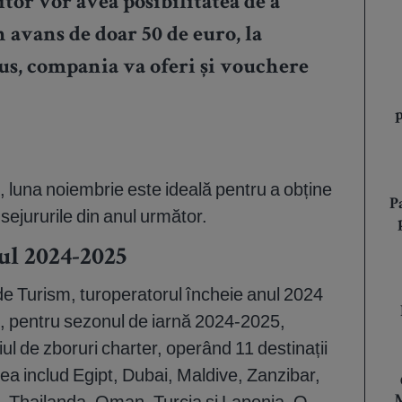
tor vor avea posibilitatea de a
 avans de doar 50 de euro, la
s, compania va oferi și vouchere
sm, luna noiembrie este ideală pentru a obține
P
sejururile din anul următor.
ul 2024-2025
 de Turism, turoperatorul încheie anul 2024
l, pentru sezonul de iarnă 2024-2025,
l de zboruri charter, operând 11 destinații
ea includ Egipt, Dubai, Maldive, Zanzibar,
 Thailanda, Oman, Turcia și Laponia. O
M