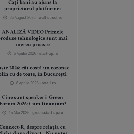
Câți bani au ajuns la
proprietarul platformei
25 August 2025 -
wall-street.ro
ANALIZĂ VIDEO Primele
produse tehnologice sunt mai
mereu proaste
6 Aprilie 2026 -
start-up.ro
aște 2026: cât costă un cozonac
plin cu de toate, în București
8 Aprilie 2026 -
retail.ro
Cine sunt speakerii Green
Forum 2026: Cum finanțăm?
15 Mai 2026 -
green.start-up.ro
Connect-R, despre relația cu
isha după divorț: „Nu putea