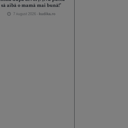
să aibă o mamă mai bună!”
7 August 2026 -
kudika.ro