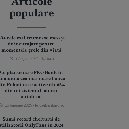
Articole
populare
50+ cele mai frumoase mesaje
de încurajare pentru
momentele grele din viață
7 August 2024 -
9am.ro
Ce planuri are PKO Bank în
România: cea mai mare bancă
din Polonia are active cât 66%
din tot sistemul bancar
autohton
16 Ianuarie 2025 -
futurebanking.ro
Sumă record cheltuită de
utilizatorii OnlyFans în 2024.