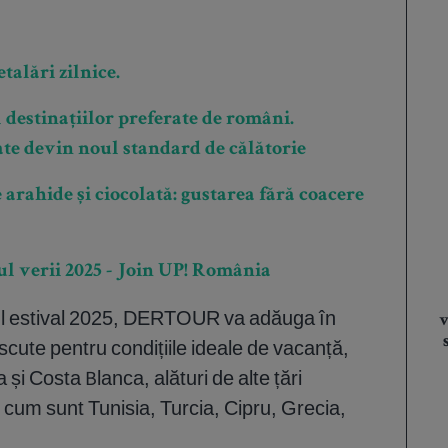
talări zilnice.
 destinațiilor preferate de români.
te devin noul standard de călătorie
 arahide și ciocolată: gustarea fără coacere
ul verii 2025 - Join UP! România
ul estival 2025, DERTOUR va adăuga în
v
oscute pentru condițiile ideale de vacanță,
a și Costa Blanca, alături de alte țări
cum sunt Tunisia, Turcia, Cipru, Grecia,