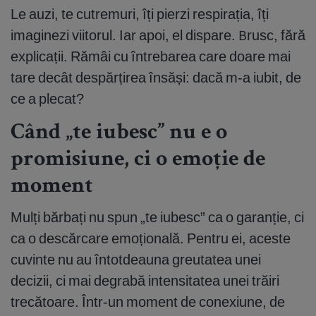
Le auzi, te cutremuri, îți pierzi respirația, îți
imaginezi viitorul. Iar apoi, el dispare. Brusc, fără
explicații. Rămâi cu întrebarea care doare mai
tare decât despărțirea însăși: dacă m-a iubit, de
ce a plecat?
Când „te iubesc” nu e o
promisiune, ci o emoție de
moment
Mulți bărbați nu spun „te iubesc” ca o garanție, ci
ca o descărcare emoțională. Pentru ei, aceste
cuvinte nu au întotdeauna greutatea unei
decizii, ci mai degrabă intensitatea unei trăiri
trecătoare. Într-un moment de conexiune, de