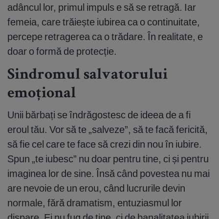
adâncul lor, primul impuls e să se retragă. Iar
femeia, care trăiește iubirea ca o continuitate,
percepe retragerea ca o trădare. În realitate, e
doar o formă de protecție.
Sindromul salvatorului
emoțional
Unii bărbați se îndrăgostesc de ideea de a fi
eroul tău. Vor să te „salveze”, să te facă fericită,
să fie cel care te face să crezi din nou în iubire.
Spun „te iubesc” nu doar pentru tine, ci și pentru
imaginea lor de sine. Însă când povestea nu mai
are nevoie de un erou, când lucrurile devin
normale, fără dramatism, entuziasmul lor
dispare. Ei nu fug de tine, ci de banalitatea iubirii