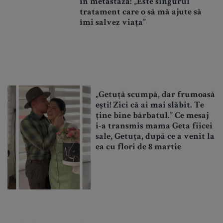
în metastază: „Este singurul
tratament care o să mă ajute să
îmi salvez viața”
„Getuță scumpă, dar frumoasă
ești! Zici că ai mai slăbit. Te
ține bine bărbatul.” Ce mesaj
i-a transmis mama Geta fiicei
sale, Getuța, după ce a venit la
ea cu flori de 8 martie