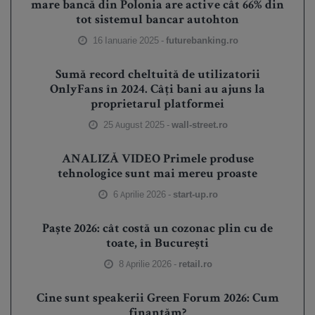
mare bancă din Polonia are active cât 66% din
tot sistemul bancar autohton
16 Ianuarie 2025 -
futurebanking.ro
Sumă record cheltuită de utilizatorii
OnlyFans în 2024. Câți bani au ajuns la
proprietarul platformei
25 August 2025 -
wall-street.ro
ANALIZĂ VIDEO Primele produse
tehnologice sunt mai mereu proaste
6 Aprilie 2026 -
start-up.ro
Paște 2026: cât costă un cozonac plin cu de
toate, în București
8 Aprilie 2026 -
retail.ro
Cine sunt speakerii Green Forum 2026: Cum
finanțăm?