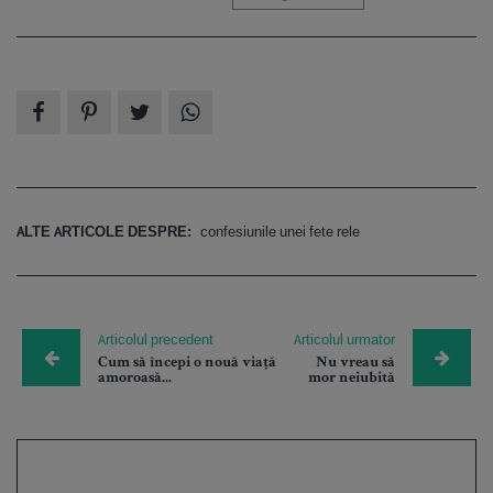
ALTE ARTICOLE DESPRE:
confesiunile unei fete rele
Articolul precedent
Articolul urmator
Cum să începi o nouă viață
Nu vreau să
amoroasă...
mor neiubită