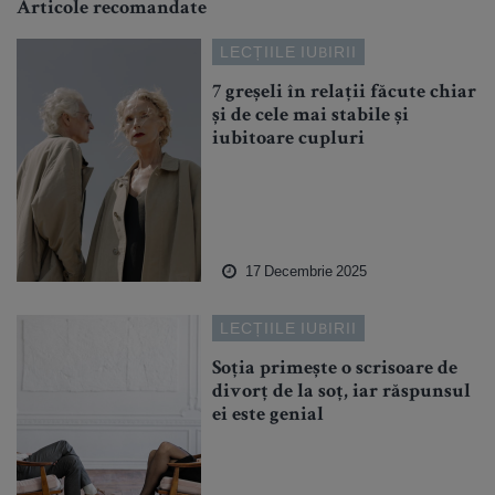
Articole recomandate
LECȚIILE IUBIRII
7 greșeli în relații făcute chiar
și de cele mai stabile și
iubitoare cupluri
17 Decembrie 2025
LECȚIILE IUBIRII
Soția primește o scrisoare de
divorț de la soț, iar răspunsul
ei este genial