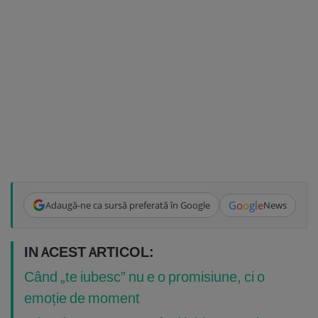
G
o
o
g
l
e
Adaugă-ne ca sursă preferată în Google
News
IN ACEST ARTICOL:
Când „te iubesc” nu e o promisiune, ci o
emoție de moment