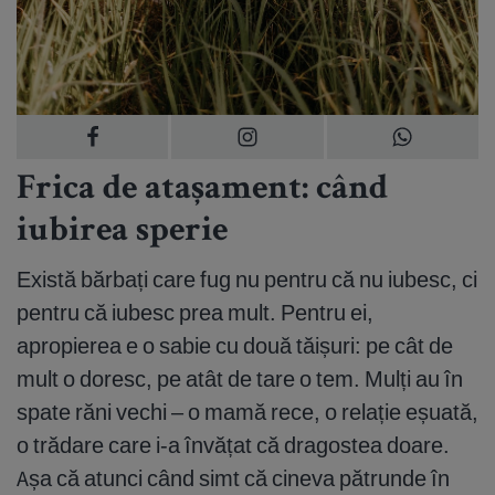
Frica de atașament: când
iubirea sperie
Există bărbați care fug nu pentru că nu iubesc, ci
pentru că iubesc prea mult. Pentru ei,
apropierea e o sabie cu două tăișuri: pe cât de
mult o doresc, pe atât de tare o tem. Mulți au în
spate răni vechi – o mamă rece, o relație eșuată,
o trădare care i-a învățat că dragostea doare.
Așa că atunci când simt că cineva pătrunde în