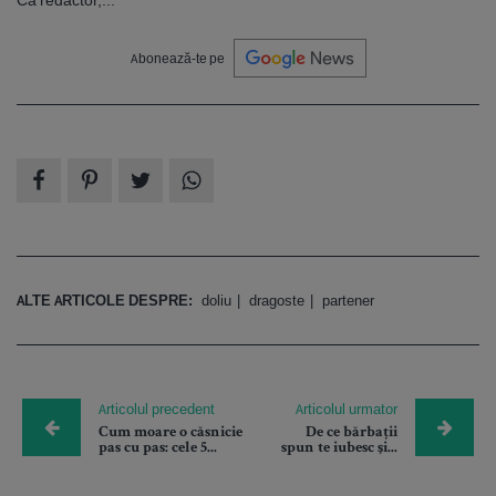
Ca redactor,...
Abonează-te pe
ALTE ARTICOLE DESPRE:
doliu
dragoste
partener
Articolul precedent
Articolul urmator
Cum moare o căsnicie
De ce bărbații
pas cu pas: cele 5...
spun te iubesc şi...