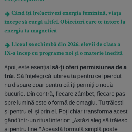
citești copilului
Când îți (re)activezi energia feminină, viața
începe să curgă altfel. Obiceiuri care te întorc la
energia ta magnetică
Liceul se schimbă din 2026: elevii de clasa a
IX-a încep cu programe noi și o materie inedită
Apoi, este esențial
să-ți oferi permisiunea de a
trăi
. Să înțelegi că iubirea ta pentru cel pierdut
nu dispare doar pentru că îți permiți o nouă
bucurie. Din contră, fiecare zâmbet, fiecare pas
spre lumină este o formă de omagiu. Tu trăiești
și pentru el, și prin el. Poți chiar transforma acest
gând într-un ritual interior: „Astăzi aleg să trăiesc
și pentru tine.” Această formulă simplă poate