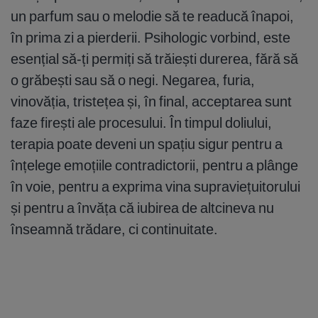
un parfum sau o melodie să te readucă înapoi,
în prima zi a pierderii. Psihologic vorbind, este
esențial să-ți permiți să trăiești durerea, fără să
o grăbești sau să o negi. Negarea, furia,
vinovăția, tristețea și, în final, acceptarea sunt
faze firești ale procesului. În timpul doliului,
terapia poate deveni un spațiu sigur pentru a
înțelege emoțiile contradictorii, pentru a plânge
în voie, pentru a exprima vina supraviețuitorului
și pentru a învăța că iubirea de altcineva nu
înseamnă trădare, ci continuitate.