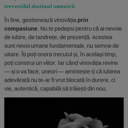
ireversibil destinul omenirii
În fine, gestionează vinovăția
prin
compasiune
. Nu te pedepsi pentru că ai nevoie
de iubire, de tandrețe, de prezență. Acestea
sunt nevoi umane fundamentale, nu semne de
uitare. Îți poți onora trecutul și, în același timp,
poți construi un viitor. Iar când vinovăția revine
— și o va face, uneori — amintește-ți că iubirea
adevărată nu te-ar fi vrut blocată în durere, ci
vie, autentică, capabilă să trăiești din nou.