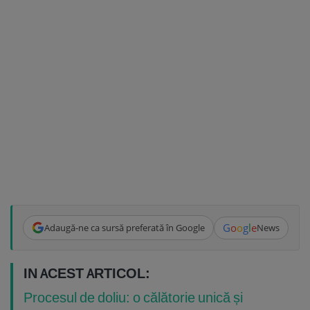
G
o
o
g
l
e
Adaugă-ne ca sursă preferată în Google
News
IN ACEST ARTICOL:
Procesul de doliu: o călătorie unică și