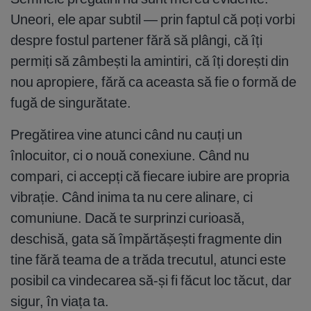
Uneori, ele apar subtil — prin faptul că poți vorbi
despre fostul partener fără să plângi, că îți
permiți să zâmbești la amintiri, că îți dorești din
nou apropiere, fără ca aceasta să fie o formă de
fugă de singurătate.
Pregătirea vine atunci când nu cauți un
înlocuitor, ci o nouă conexiune. Când nu
compari, ci accepți că fiecare iubire are propria
vibrație. Când inima ta nu cere alinare, ci
comuniune. Dacă te surprinzi curioasă,
deschisă, gata să împărtășești fragmente din
tine fără teama de a trăda trecutul, atunci este
posibil ca vindecarea să-și fi făcut loc tăcut, dar
sigur, în viața ta.