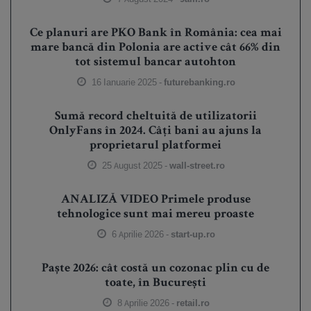
Ce planuri are PKO Bank în România: cea mai
mare bancă din Polonia are active cât 66% din
tot sistemul bancar autohton
16 Ianuarie 2025 -
futurebanking.ro
Sumă record cheltuită de utilizatorii
OnlyFans în 2024. Câți bani au ajuns la
proprietarul platformei
25 August 2025 -
wall-street.ro
ANALIZĂ VIDEO Primele produse
tehnologice sunt mai mereu proaste
6 Aprilie 2026 -
start-up.ro
Paște 2026: cât costă un cozonac plin cu de
toate, în București
8 Aprilie 2026 -
retail.ro