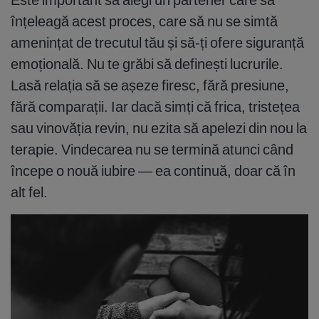
înțeleagă acest proces, care să nu se simtă
amenințat de trecutul tău și să-ți ofere siguranță
emoțională. Nu te grăbi să definești lucrurile.
Lasă relația să se așeze firesc, fără presiune,
fără comparații. Iar dacă simți că frica, tristețea
sau vinovăția revin, nu ezita să apelezi din nou la
terapie. Vindecarea nu se termină atunci când
începe o nouă iubire — ea continuă, doar că în
alt fel.