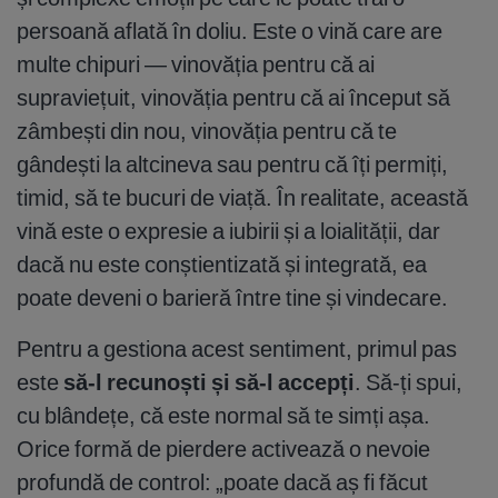
persoană aflată în doliu. Este o vină care are
multe chipuri — vinovăția pentru că ai
supraviețuit, vinovăția pentru că ai început să
zâmbești din nou, vinovăția pentru că te
gândești la altcineva sau pentru că îți permiți,
timid, să te bucuri de viață. În realitate, această
vină este o expresie a iubirii și a loialității, dar
dacă nu este conștientizată și integrată, ea
poate deveni o barieră între tine și vindecare.
Pentru a gestiona acest sentiment, primul pas
este
să-l recunoști și să-l accepți
. Să-ți spui,
cu blândețe, că este normal să te simți așa.
Orice formă de pierdere activează o nevoie
profundă de control: „poate dacă aș fi făcut