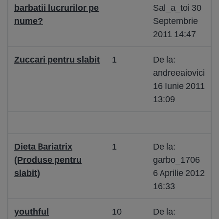
barbatii lucrurilor pe
Sal_a_toi 30
nume?
Septembrie
2011 14:47
Zuccari pentru slabit
1
De la:
andreeaiovici
16 Iunie 2011
13:09
Dieta Bariatrix
1
De la:
(Produse pentru
garbo_1706
slabit)
6 Aprilie 2012
16:33
youthful
10
De la: