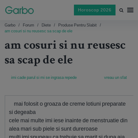
Horoscop 2026
Garbo
Forum
Diete
Produse Pentru Slabit
am cosuri si nu reusesc sa scap de ele
am cosuri si nu reusesc
sa scap de ele
imi cade parul si mi se ingrasa repede
vreau un sfat
mai folosit o groaza de creme lotiuni preparate
si degeaba
cele mai multe imi iese inainte de menstruatie din
alea mari sub piele si sunt dureroase
multi imi spuneau ca trebuie sa marit si dupa aia