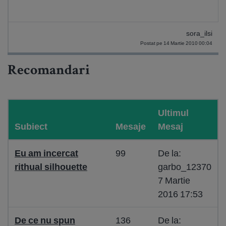
sora_ilsi
Postat pe 14 Martie 2010 00:04
Recomandari
Ultimul
Subiect
Mesaje
Mesaj
Eu am incercat
99
De la:
rithual silhouette
garbo_12370
7 Martie
2016 17:53
De ce nu spun
136
De la: