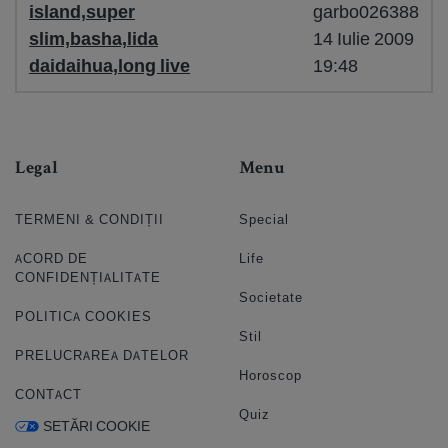
island,super
garbo026388
slim,basha,lida
14 Iulie 2009
daidaihua,long live
19:48
Legal
Menu
TERMENI & CONDIȚII
Special
ACORD DE
Life
CONFIDENȚIALITATE
Societate
POLITICA COOKIES
Stil
PRELUCRAREA DATELOR
Horoscop
CONTACT
Quiz
SETĂRI COOKIE