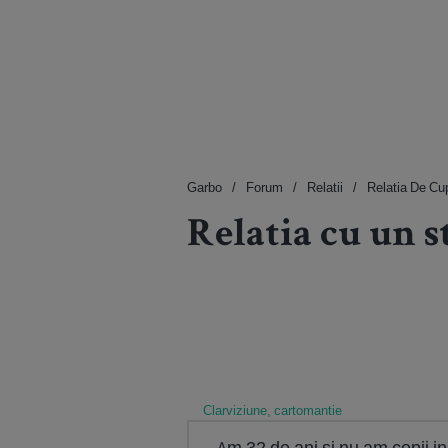
Garbo
Forum
Relatii
Relatia De Cu
Relatia cu un s
Clarviziune, cartomantie
Am 32 de ani si nu am copii in