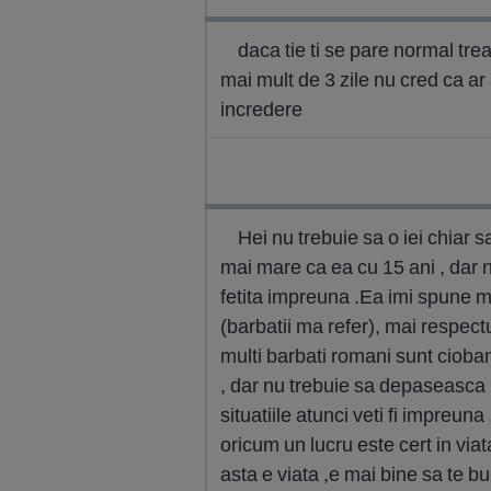
daca tie ti se pare normal trea
mai mult de 3 zile nu cred ca ar 
incredere
Hei nu trebuie sa o iei chiar s
mai mare ca ea cu 15 ani , dar n
fetita impreuna .Ea imi spune m
(barbatii ma refer), mai respect
multi barbati romani sunt ciobani
, dar nu trebuie sa depaseasca lim
situatiile atunci veti fi impreu
oricum un lucru este cert in viata
asta e viata ,e mai bine sa te b