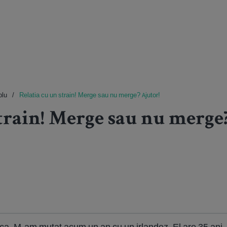
plu
Relatia cu un strain! Merge sau nu merge? Ajutor!
train! Merge sau nu merge?
ca. M-am mutat acum un an cu un irlandez. El are 35 ani, in 