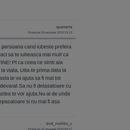
quasaria
Postat pe 26 Ianuarie 2010 23:13
 o persoana cand iubeste prefera
 faci sa te iubeasca mai mult ca
INE! Pt ca ceea ce simti aia
la viata. Uita-te prima data la
sta te va ajuta sa fi mai tot
adevarat.Sa nu fi delasatoare cu
e astea te vor ajuta.Nu ai de unde
asatoare si nu mai fi asa
and_rushka_c
Postat pe 31 Ianuarie 2010 03:17