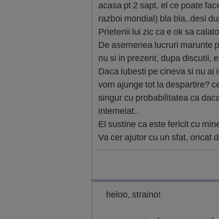
acasa pt 2 sapt, el ce poate fac
razboi mondial) bla bla..desi du
Prietenii lui zic ca e ok sa calato
De asemenea lucruri marunte pe 
nu si in prezent, dupa discutii, e
Daca iubesti pe cineva si nu ai 
vom ajunge tot la despartire? ce s
singur cu probabilitatea ca daca
intemeiat..
El sustine ca este fericit cu mine
Va cer ajutor cu un sfat, oricat
heloo, straino!