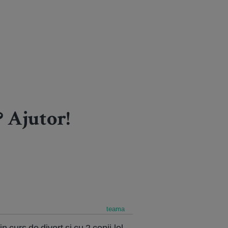
 Ajutor!
teama
curs de divort si cu 2 copii,lol.