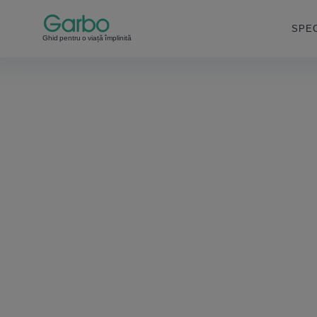
SPEC
Ghid pentru o viață împlinită