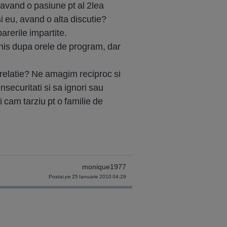
(avand o pasiune pt al 2lea
i eu, avand o alta discutie?
parerile impartite.
chis dupa orele de program, dar
c relatie? Ne amagim reciproc si
insecuritati si sa ignori sau
 cam tarziu pt o familie de
monique1977
Postat pe 25 Ianuarie 2010 04:29