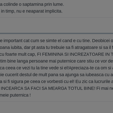
a colinde o saptamina prin lume.
 in timp, nu e neaparat implicita.
de important cat cum se simte el cand e cu tine. Deobicei
na iubita, dar pt asta tu trebuie sa fi atragatoare si sa il
rile cu foarte mult cap, FI FEMININA SI INCREZATOARE IN T
mtim bine langa persoane mai puternice care stiu ce vor de 
 ca ceea ce vezi tu la tine vede si el!Apreciaza-te ca om si a
buie cucerit destul de mult pana sa ajunga sa iubeasca cu 
ta si fi sigura pe ceea ce vorbesti cu el! Eu zic ca lucruril
dar INCEARCA SA FACI SA MEARGA TOTUL BINE! Fi mai nep
meie puternica !