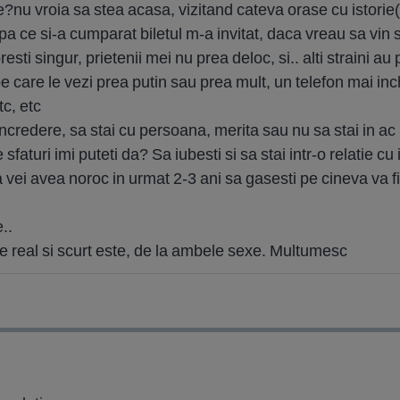
e?nu vroia sa stea acasa, vizitand cateva orase cu istorie
pa ce si-a cumparat biletul m-a invitat, daca vreau sa vin s
resti singur, prietenii mei nu prea deloc, si.. alti straini au 
care le vezi prea putin sau prea mult, un telefon mai in
tc, etc
incredere, sa stai cu persoana, merita sau nu sa stai in a
faturi imi puteti da? Sa iubesti si sa stai intr-o relatie cu 
 vei avea noroc in urmat 2-3 ani sa gasesti pe cineva va fii
..
 de real si scurt este, de la ambele sexe. Multumesc