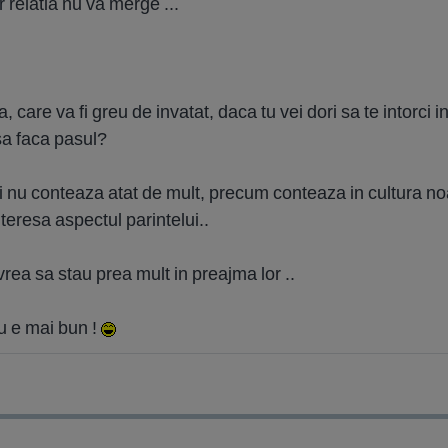
relatia nu va merge ...
 care va fi greu de invatat, daca tu vei dori sa te intorci 
sa faca pasul?
copii nu conteaza atat de mult, precum conteaza in cultura no
interesa aspectul parintelui..
vrea sa stau prea mult in preajma lor ..
u e mai bun !