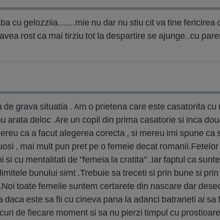
ba cu gelozziia.......mie nu dar nu stiu cit va tine fericire
avea rost ca mai tirziu tot la despartire se ajunge..cu pare
a de grava situatia . Am o prietena care este casatorita cu 
u arata deloc .Are un copil din prima casatorie si inca doua
ereu ca a facut alegerea corecta , si mereu imi spune ca s
uosi , mai mult pun pret pe o femeie decat romanii.Fetelor
 si cu mentalitati de "femeia la cratita" .Iar faptul ca sunte
itele bunului simt .Trebuie sa treceti si prin bune si prin r
na .Noi toate femeile suntem certarete din nascare dar des
 daca este sa fii cu cineva pana la adanci batraneti ai sa fii
ucuri de fiecare moment si sa nu pierzi timpul cu prostioare