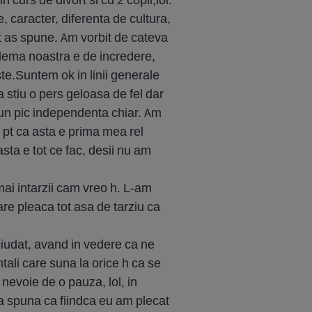
, caracter, diferenta de cultura,
tit as spune. Am vorbit de cateva
oblema noastra e de incredere,
te.Suntem ok in linii generale
 stiu o pers geloasa de fel dar
un pic independenta chiar. Am
 pt ca asta e prima mea rel
sta e tot ce fac, desii nu am
mai intarzii cam vreo h. L-am
are pleaca tot asa de tarziu ca
ciudat, avand in vedere ca ne
ali care suna la orice h ca se
a nevoie de o pauza, lol, in
sa spuna ca fiindca eu am plecat