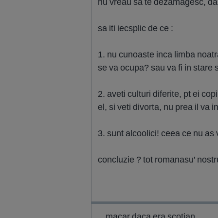
nu vreau sa te dezamagesc, dar 
sa iti iecsplic de ce :
1. nu cunoaste inca limba noatra,
se va ocupa? sau va fi in stare 
2. aveti culturi diferite, pt ei 
el, si veti divorta, nu prea il va 
3. sunt alcoolici! ceea ce nu as 
concluzie ? tot romanasu' nostr
macar daca era scotian...