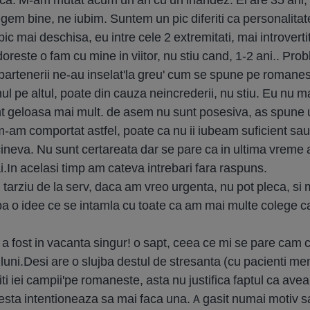
egem bine, ne iubim. Suntem un pic diferiti ca personalitate
 pic mai deschisa, eu intre cele 2 extremitati, mai introver
 doreste o fam cu mine in viitor, nu stiu cand, 1-2 ani.. Pr
partenerii ne-au inselat'la greu' cum se spune pe romanes
l pe altul, poate din cauza neincrederii, nu stiu. Eu nu ma
nt geloasa mai mult. de asem nu sunt posesiva, as spune 
m-am comportat astfel, poate ca nu ii iubeam suficient sau
ineva. Nu sunt certareata dar se pare ca in ultima vreme a
i.In acelasi timp am cateva intrebari fara raspuns.
 tarziu de la serv, daca am vreo urgenta, nu pot pleca, si 
aiba o idee ce se intamla cu toate ca am mai multe colege c
 a fost in vacanta singur! o sapt, ceea ce mi se pare cam 
i.Desi are o slujba destul de stresanta (cu pacienti ment
'iti iei campii'pe romaneste, asta nu justifica faptul ca ave
cesta intentioneaza sa mai faca una. A gasit numai motiv 