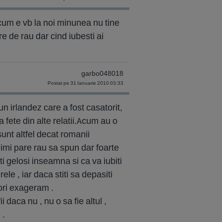
a cum e vb la noi minunea nu tine
re de rau dar cind iubesti ai
garbo048018
Postat pe 31 Ianuarie 2010 03:33
un irlandez care a fost casatorit,
 fete din alte relatii.Acum au o
unt altfel decat romanii
 imi pare rau sa spun dar foarte
ti gelosi inseamna si ca va iubiti
ele , iar daca stiti sa depasiti
eori exageram .
 daca nu , nu o sa fie altul ,
 .