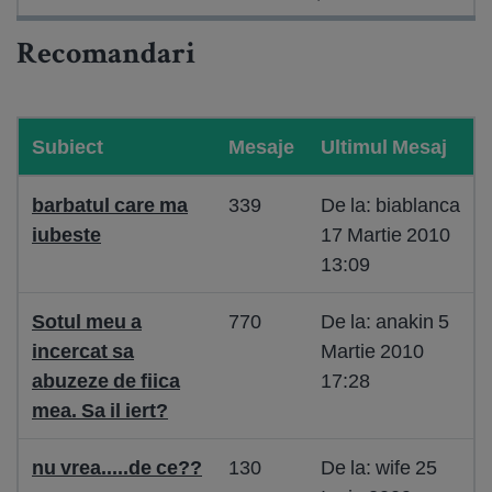
Recomandari
Subiect
Mesaje
Ultimul Mesaj
barbatul care ma
339
De la: biablanca
iubeste
17 Martie 2010
13:09
Sotul meu a
770
De la: anakin 5
incercat sa
Martie 2010
abuzeze de fiica
17:28
mea. Sa il iert?
nu vrea.....de ce??
130
De la: wife 25