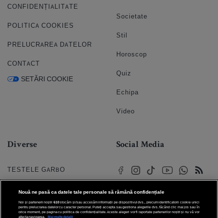
CONFIDENȚIALITATE
Societate
POLITICA COOKIES
Stil
PRELUCRAREA DATELOR
Horoscop
CONTACT
Quiz
SETĂRI COOKIE
Echipa
Video
Diverse
Social Media
TESTELE GARBO
HOROSCOP
Nouă ne pasă ca datele tale personale să rămână confidențiale
Noi și partenerii noștri
610
stocăm și/sau accesăm informații pe dispozitivul dvs., precum identificatorii cookie unici
HOROSCOPUL IUBIRII
pentru prelucrarea datelor cu caracter personal. Puteți accepta sau gestiona alegerile dvs. făcând clic mai jos sau în
orice moment, pe pagina cu politica de confidențialitate. Aceste alegeri vor fi raportate partenerilor noștri și nu vă vor
afecta navigarea.
Mai multe detalii