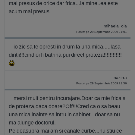
mai presus de orice dar frica...la mine..ea este
acum mai presus.
mihaela_ola
Postat pe 29 Septembrie 2009 21:51
io zic sa te opresti in drum la una mica.....lasa
dintii!!!cind oi fi batrina pui direct proteza!!!!!!!!!!!!
nazirra
Postat pe 29 Septembrie 2009 21:56
mersi mult pentru incurajare.Doar ca mie frica si
de proteza,daca doare?Off!!!Cred ca o sa beau
una mica inainte sa intru in cabinet...doar sa nu
ma alunge doctorul.
Pe deasupra mai am si canale curbe...nu stiu ce