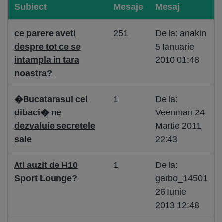
Subiect
Mesaje
Mesaj
ce parere aveti
251
De la: anakin
despre tot ce se
5 Ianuarie
intampla in tara
2010 01:48
noastra?
�Bucatarasul cel
1
De la:
dibaci� ne
Veenman 24
dezvaluie secretele
Martie 2011
sale
22:43
Ati auzit de H10
1
De la:
Sport Lounge?
garbo_14501
26 Iunie
2013 12:48