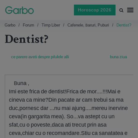
Horoscop 2026
Garbo
Forum
Timp Liber
Cafenele, Baruri, Puburi
Dentist?
Dentist?
ce parere aveti despre pilulele alli
buna ziua
Buna ,
Imi este frica de dentist!Frica de mor....!!!Mai e
cineva ca mine?Din pacate ar cam trebui sa ma
duc,pornesc dar ...nu mai ajung....mereu inervine
ceva(in gargarita mea). So...va astept cu un
sfat,cu o poveste,daca ati trecut prin asa
ceva,chiar cu o recomandare.Stiu ca sanatatea e