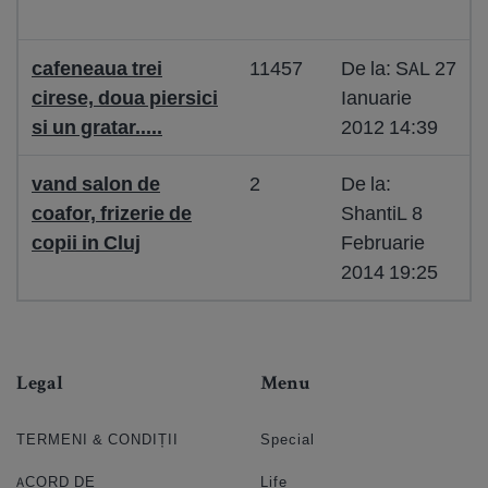
cafeneaua trei
11457
De la: SAL 27
cirese, doua piersici
Ianuarie
si un gratar.....
2012 14:39
vand salon de
2
De la:
coafor, frizerie de
ShantiL 8
copii in Cluj
Februarie
2014 19:25
Legal
Menu
TERMENI & CONDIȚII
Special
ACORD DE
Life