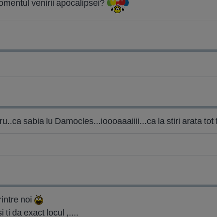
mentul venirii apocalipsei?
..ca sabia lu Damocles...ioooaaaiiii...ca la stiri arata tot 
rintre noi
ti da exact locul ,....