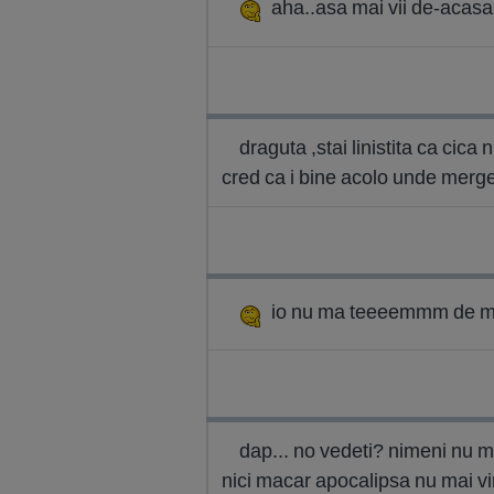
aha..asa mai vii de-acasa.
draguta ,stai linistita ca cica 
cred ca i bine acolo unde merg
io nu ma teeeemmm de moa
dap... no vedeti? nimeni nu ma
nici macar apocalipsa nu mai v