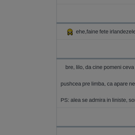
ehe,faine fete irlandezel
bre, lilo, da cine pomeni cev
pushcea pre limba, ca apare nev
PS: alea se admira in liniste, s