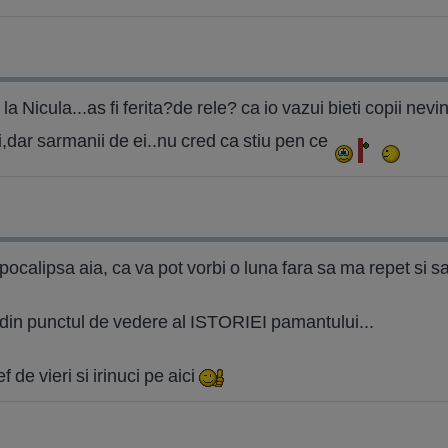
la Nicula...as fi ferita?de rele? ca io vazui bieti copii nev
i,dar sarmanii de ei..nu cred ca stiu pen ce
apocalipsa aia, ca va pot vorbi o luna fara sa ma repet si s
eti din punctul de vedere al ISTORIEI pamantului...
 de vieri si irinuci pe aici