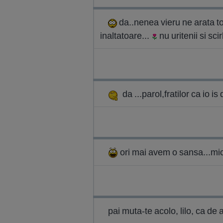
da..nenea vieru ne arata tot
inaltatoare...
nu uritenii si sci
da ...parol,fratilor ca io i
ori mai avem o sansa...mica.
pai muta-te acolo, lilo, ca de