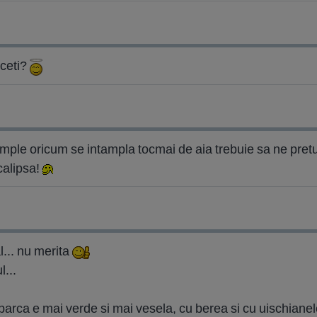
iceti?
tample oricum se intampla tocmai de aia trebuie sa ne pre
calipsa!
l... nu merita
l...
parca e mai verde si mai vesela, cu berea si cu uischianel