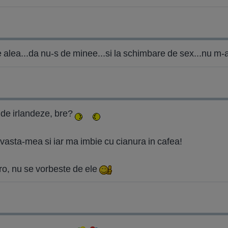
e alea...da nu-s de minee...si la schimbare de sex...nu m-a
a de irlandeze, bre?
asta-mea si iar ma imbie cu cianura in cafea!
oro, nu se vorbeste de ele