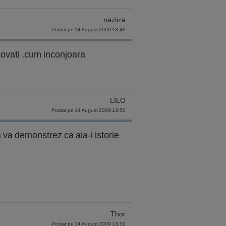
nazirra
Postat pe 14 August 2009 13:49
inovati ,cum inconjoara
LILO
Postat pe 14 August 2009 13:50
a va demonstrez ca aia-i istorie
Thor
Postat pe 14 August 2009 13:50