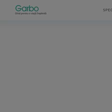
SPEC
Ghid pentru o viață împlinită