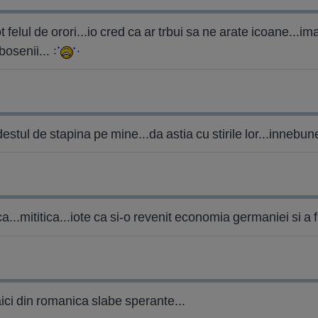
 felul de orori...io cred ca ar trbui sa ne arate icoane...im
rbosenii...
s destul de stapina pe mine...da astia cu stirile lor...inneb
..mititica...iote ca si-o revenit economia germaniei si a f
 aici din romanica slabe sperante...