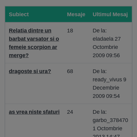
Subiect
Mesaje
Ultimul Mesaj
Relatia dintre un
18
De la:
barbat varsator si o
eladaela 27
femeie scorpion ar
Octombrie
merge?
2009 09:56
dragoste si ura?
68
De la:
ready_vivus 9
Decembrie
2009 09:54
as vrea niste sfaturi
24
De la:
garbo_378470
1 Octombrie
2013 14:47