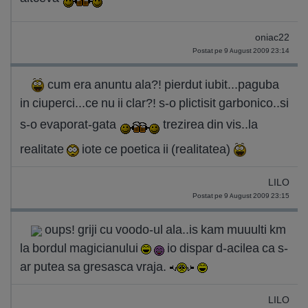
oniac22
Postat pe 9 August 2009 23:14
cum era anuntu ala?! pierdut iubit...paguba
in ciuperci...ce nu ii clar?! s-o plictisit garbonico..si
s-o evaporat-gata
trezirea din vis..la
realitate
iote ce poetica ii (realitatea)
LILO
Postat pe 9 August 2009 23:15
oups! griji cu voodo-ul ala..is kam muuulti km
la bordul magicianului
io dispar d-acilea ca s-
ar putea sa gresasca vraja.
LILO