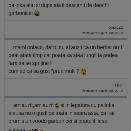
palinka aia, si dupa aia ii descanti de deochi
garbonicei
oniac22
Postat pe 9 August 2009 23:05
mami oniaco, da' tu nu ai auzit ca un berbat nu-i
beat atata timp cat poate sa stea lungit la podea
fara sa se sprijine?
cum adica sa gust "prea mult"?
Thor
Postat pe 9 August 2009 23:09
am auzit,am auzit
si in legatura cu palinka
aia..sa nu o gusti pe toata in seara asta, ca i-ai
promis un voodo garbonicei si poate iti iese
altceva