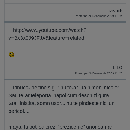
pik_nik
Postat pe 26 Decembrie 2009 11:36
http://www.youtube.com/watch?
v=Bx3x0J9JFJA&feature=related
LILO
Postat pe 26 Decembrie 2009 11:45
irinuca- pe tine sigur nu te-ar lua nimeni nicaieri.
Sau te-ar teleporta inapoi cum deschizi gura.
Stai linistita, somn usor... nu te pindeste nici un
pericol....
maya, tu poti sa crezi "prezicerile" unor samani