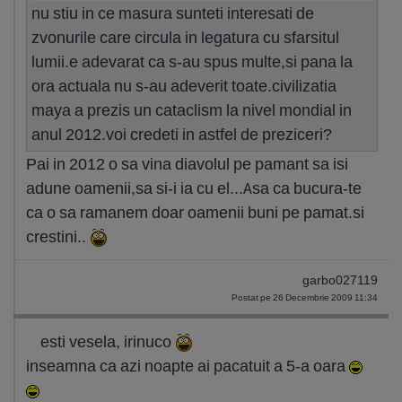
nu stiu in ce masura sunteti interesati de
zvonurile care circula in legatura cu sfarsitul
lumii.e adevarat ca s-au spus multe,si pana la
ora actuala nu s-au adeverit toate.civilizatia
maya a prezis un cataclism la nivel mondial in
anul 2012.voi credeti in astfel de preziceri?
Pai in 2012 o sa vina diavolul pe pamant sa isi
adune oamenii,sa si-i ia cu el...Asa ca bucura-te
ca o sa ramanem doar oamenii buni pe pamat.si
crestini..
garbo027119
Postat pe 26 Decembrie 2009 11:34
esti vesela, irinuco
inseamna ca azi noapte ai pacatuit a 5-a oara