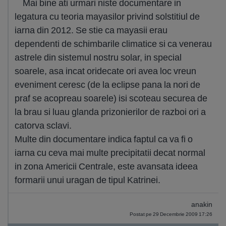
Mai bine ati urmari niste documentare in
legatura cu teoria mayasilor privind solstitiul de
iarna din 2012. Se stie ca mayasii erau
dependenti de schimbarile climatice si ca venerau
astrele din sistemul nostru solar, in special
soarele, asa incat oridecate ori avea loc vreun
eveniment ceresc (de la eclipse pana la nori de
praf se acopreau soarele) isi scoteau securea de
la brau si luau glanda prizonierilor de razboi ori a
catorva sclavi.
Multe din documentare indica faptul ca va fi o
iarna cu ceva mai multe precipitatii decat normal
in zona Americii Centrale, este avansata ideea
formarii unui uragan de tipul Katrinei.
anakin
Postat pe 29 Decembrie 2009 17:26