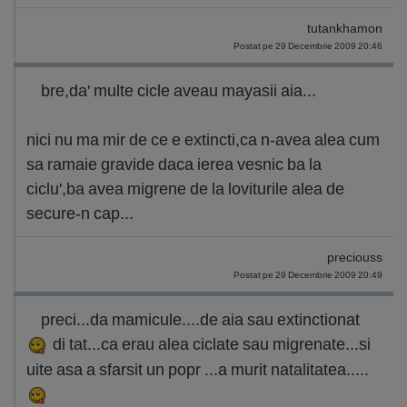
tutankhamon
Postat pe 29 Decembrie 2009 20:46
bre,da' multe cicle aveau mayasii aia...
nici nu ma mir de ce e extincti,ca n-avea alea cum
sa ramaie gravide daca ierea vesnic ba la
ciclu',ba avea migrene de la loviturile alea de
secure-n cap...
preciouss
Postat pe 29 Decembrie 2009 20:49
preci...da mamicule....de aia sau extinctionat
di tat...ca erau alea ciclate sau migrenate...si
uite asa a sfarsit un popr ...a murit natalitatea.....