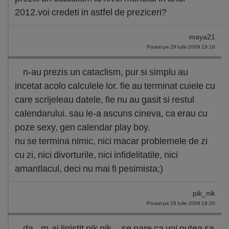
2012.voi credeti in astfel de preziceri?
maya21
Postat pe 29 Iulie 2009 19:16
n-au prezis un cataclism, pur si simplu au
incetat acolo calculele lor. fie au terminat cuiele cu
care scrijeleau datele, fie nu au gasit si restul
calendarului. sau le-a ascuns cineva, ca erau cu
poze sexy, gen calendar play boy.
nu se termina nimic, nici macar problemele de zi
cu zi, nici divorturile, nici infidelitatile, nici
amantlacul, deci nu mai fi pesimista;)
pik_nik
Postat pe 29 Iulie 2009 19:20
da...m-ai linistit pik nik....se pare ca voi putea sa