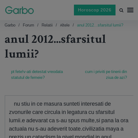
Horoscop 2026
Garbo
Forum
Relatii
Altele
anul 2012...sfarsitul lumii?
anul 2012...sfarsitul
lumii?
pt fete!v-ati detestat vreodata
cum i priviti pe tinerii din
statutul de femeie?
ziua de azi?
nu stiu in ce masura sunteti interesati de
zvonurile care circula in legatura cu sfarsitul
lumii.e adevarat ca s-au spus multe,si pana la ora
actuala nu s-au adeverit toate.civilizatia maya a
prezis un cataclism la nivel mondial in anul