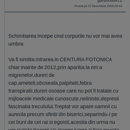
garbo055472
Postat pe 31 Decembrie 2009 18:43
Schimbarea incepe cind corpurile nu vor mai avea
umbra
Va fi simtita intrarea in CENTURA FOTONICA
chiar inainte de 2012,prin aparitia la om a
migrenelor,dureri de
cap,ameteli,oboseala,palpitatii,febra
transpiratii,dureri osoase care nu pot fi tratate cu
mijloacele medicale cunoscute,neliniste,depresii
fascinatia trecutului.Treptat vor apare oamnii cu
aureola precum sfintii din biserici,separindu-i pe
cei buni de cei rai si egoisti,acestia din urma nu
vor rezista trecerii.Va incepe lunga zi fara noapte