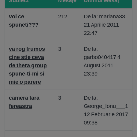
Subiect
Mesaje
Ultimul Mesaj
voi ce
212
De la: mariana33
spuneti???
21 Aprilie 2011
22:47
va rog frumos
3
De la:
cine stie ceva
garbo040417 4
de thera group
August 2011
spune-ti-mi si
23:39
mie o parere
camera fara
3
De la:
fereastra
George_Ionu___1
12 Februarie 2017
09:38