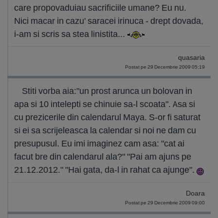
care propovaduiau sacrificiile umane? Eu nu.
Nici macar in cazu' saracei irinuca - drept dovada,
i-am si scris sa stea linistita...
quasaria
Postat pe 29 Decembrie 2009 05:19
Stiti vorba aia:"un prost arunca un bolovan in
apa si 10 intelepti se chinuie sa-l scoata". Asa si
cu prezicerile din calendarul Maya. S-or fi saturat
si ei sa scrijeleasca la calendar si noi ne dam cu
presupusul. Eu imi imaginez cam asa: "cat ai
facut bre din calendarul ala?" "Pai am ajuns pe
21.12.2012." "Hai gata, da-l in rahat ca ajunge".
Doara
Postat pe 29 Decembrie 2009 09:00