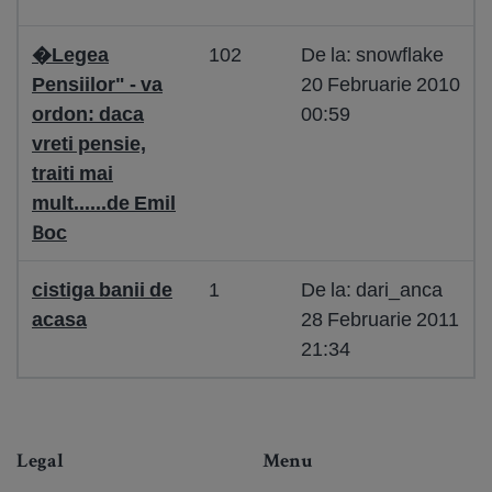
�Legea
102
De la: snowflake
Pensiilor" - va
20 Februarie 2010
ordon: daca
00:59
vreti pensie,
traiti mai
mult......de Emil
Boc
cistiga banii de
1
De la: dari_anca
acasa
28 Februarie 2011
21:34
Legal
Menu