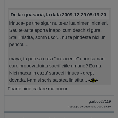
De la: quasaria, la data 2009-12-29 05:19:20
irinuca- pe tine sigur nu te-ar lua nimeni nicaieri.
Sau te-ar teleporta inapoi cum deschizi gura.
Stai linistita, somn usor... nu te pindeste nici un
pericol....
maya, tu poti sa crezi "prezicerile" unor samani
care propovaduiau sacrificiile umane? Eu nu.
Nici macar in cazu' saracei irinuca - drept
dovada, i-am si scris sa stea linistita...
Foarte bine,ca tare ma bucur
garbo027119
Postat pe 29 Decembrie 2009 15:30