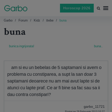
Horoscop 2026
Garbo
Forum
Kidz
Bebe
buna
buna
bunica ingrijorata!
buna..
am si eu un bebelas de 5 saptamani si avem o
problema cu constiparea, a supt la san doar 3
saptamani deoarece nu am mai avut lapte si de
atunci cu lapte praf. Ce ar fi bine sa fac sau sa ii
dau contra constipari?
garbo_11721
Postat pe 26 Februarie 2013 10:27