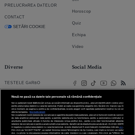
PRELUCRAREA DATELOR
Horoscop
CONTACT
Quiz
SETĂRI COOKIE
Echipa
Video
Diverse
Social Media
TESTELE GARBO
HOROSCOP
Nouă ne pasă ca datele tale personale să rămână confidențiale
Noi și partenerii noștri
610
stocăm și/sau accesăm informații pe dispozitivul dvs., precum identificatorii cookie unici
HOROSCOPUL IUBIRII
pentru prelucrarea datelor cu caracter personal. Puteți accepta sau gestiona alegerile dvs. făcând clic mai jos sau în
orice moment, pe pagina cu politica de confidențialitate. Aceste alegeri vor fi raportate partenerilor noștri și nu vă vor
afecta navigarea.
Mai multe detalii
Noi si partenerii nostri (retelele de socializare si agentiile de publicitate partenere, precum si furnizorii nostri de servicii
© 2026 Internet Corp SRL
FORUMURI
de date analitice) prelucram date pentru a permite website-ului sa functioneze, pentru a personaliza continutul si
Toate drepturile rezervate
anunturile publicitare afisate in functie de interesele si/sau profilul dvs., pentru a va oferi functionalitati aferente
retelelor de socializare si pentru a analiza traficul pe website. Beneficiati de drepturile prevazute de art. 15-22 din GDPR
in legatura cu prelucrarea datelor cu caracter personal. Aceste drepturi pot fi exercitate prin modalitatea indicata
aici
.
TRATAMENTE NATURISTE
Prin click pe “ACCEPT TOATE”, acceptati folosirea tuturor Tehnologiilor de tip Cookie, care implica inclusiv acceptul
dvs. cu privire la stocarea/accesarea informatiilor de catre Vendor-ii cu care colaboram. Prin click pe “VREAU SA