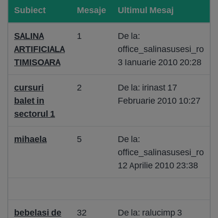
Subiect
Mesaje
Ultimul Mesaj
SALINA
1
De la:
ARTIFICIALA
office_salinasusesi_ro
TIMISOARA
3 Ianuarie 2010 20:28
cursuri
2
De la: irinast 17
balet in
Februarie 2010 10:27
sectorul 1
mihaela
5
De la:
office_salinasusesi_ro
12 Aprilie 2010 23:38
bebelasi de
32
De la: ralucimp 3