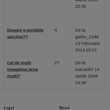
22:30
Despre o posibila
4
De la:
sarcina??
garbo_1348
13 Februarie
2014 05:51
cat de multi
27
De la:
inseamna prea
Ioana007 14
multi?
Aprilie 2009
15:39
Legal
Menu