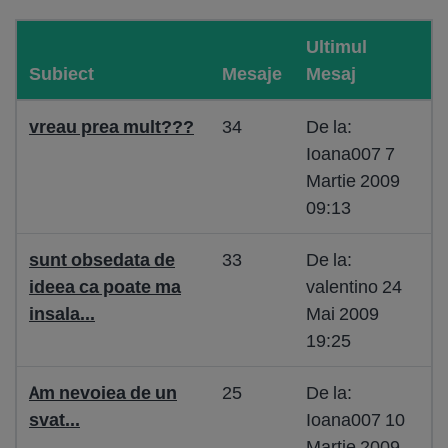
Ultimul
Subiect
Mesaje
Mesaj
vreau prea mult???
34
De la:
Ioana007 7
Martie 2009
09:13
sunt obsedata de
33
De la:
ideea ca poate ma
valentino 24
insala...
Mai 2009
19:25
Am nevoiea de un
25
De la:
svat...
Ioana007 10
Martie 2009