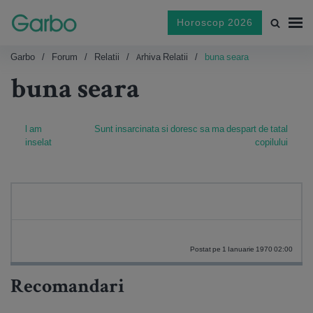
Horoscop 2026
Garbo
Forum
Relatii
Arhiva Relatii
buna seara
buna seara
l am
Sunt insarcinata si doresc sa ma despart de tatal
inselat
copilului
Postat pe 1 Ianuarie 1970 02:00
Recomandari