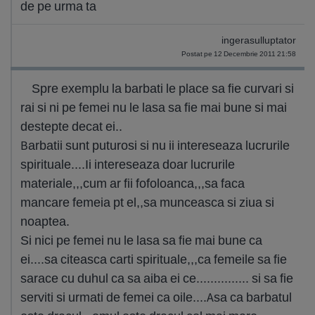
de pe urma ta
ingerasulluptator
Postat pe 12 Decembrie 2011 21:58
Spre exemplu la barbati le place sa fie curvari si
rai si ni pe femei nu le lasa sa fie mai bune si mai
destepte decat ei..
Barbatii sunt puturosi si nu ii intereseaza lucrurile
spirituale....Ii intereseaza doar lucrurile
materiale,,,cum ar fii fofoloanca,,,sa faca
mancare femeia pt el,,sa munceasca si ziua si
noaptea.
Si nici pe femei nu le lasa sa fie mai bune ca
ei....sa citeasca carti spirituale,,,ca femeile sa fie
sarace cu duhul ca sa aiba ei ce............... si sa fie
serviti si urmati de femei ca oile....Asa ca barbatul