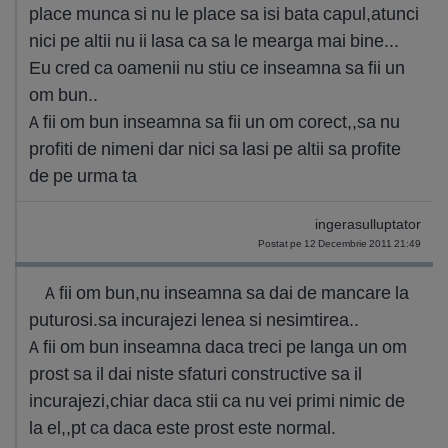
place munca si nu le place sa isi bata capul,atunci
nici pe altii nu ii lasa ca sa le mearga mai bine...
Eu cred ca oamenii nu stiu ce inseamna sa fii un
om bun..
A fii om bun inseamna sa fii un om corect,,sa nu
profiti de nimeni dar nici sa lasi pe altii sa profite
de pe urma ta
ingerasulluptator
Postat pe 12 Decembrie 2011 21:49
A fii om bun,nu inseamna sa dai de mancare la
puturosi.sa incurajezi lenea si nesimtirea..
A fii om bun inseamna daca treci pe langa un om
prost sa il dai niste sfaturi constructive sa il
incurajezi,chiar daca stii ca nu vei primi nimic de
la el,,pt ca daca este prost este normal.