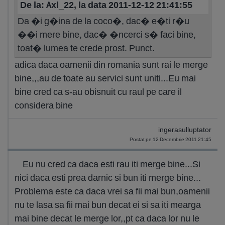
De la: Axl_22, la data 2011-12-12 21:41:55
Da �i g�ina de la coco�, dac� e�ti r�u
��i mere bine, dac� �ncerci s� faci bine,
toat� lumea te crede prost. Punct.
adica daca oamenii din romania sunt rai le merge
bine,,,au de toate au servici sunt uniti...Eu mai
bine cred ca s-au obisnuit cu raul pe care il
considera bine
ingerasulluptator
Postat pe 12 Decembrie 2011 21:45
Eu nu cred ca daca esti rau iti merge bine...Si
nici daca esti prea darnic si bun iti merge bine...
Problema este ca daca vrei sa fii mai bun,oamenii
nu te lasa sa fii mai bun decat ei si sa iti mearga
mai bine decat le merge lor,,pt ca daca lor nu le