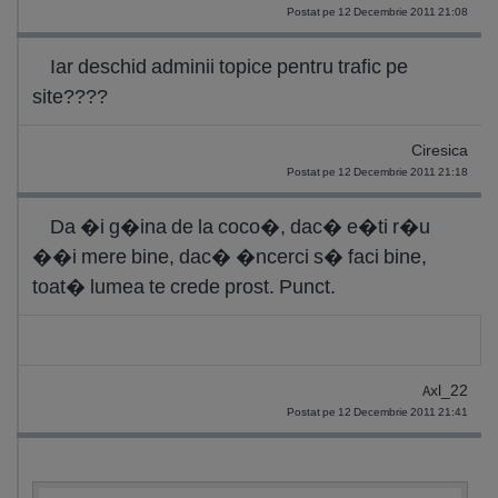
Postat pe 12 Decembrie 2011 21:08
Iar deschid adminii topice pentru trafic pe
site????
Ciresica
Postat pe 12 Decembrie 2011 21:18
Da �i g�ina de la coco�, dac� e�ti r�u
��i mere bine, dac� �ncerci s� faci bine,
toat� lumea te crede prost. Punct.
Axl_22
Postat pe 12 Decembrie 2011 21:41