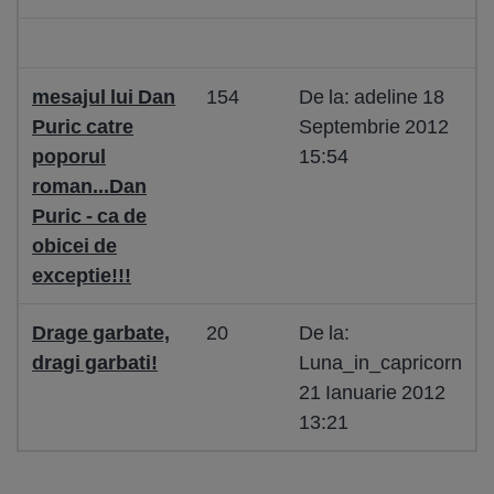
mesajul lui Dan
154
De la: adeline 18
Puric catre
Septembrie 2012
poporul
15:54
roman...Dan
Puric - ca de
obicei de
exceptie!!!
Drage garbate,
20
De la:
dragi garbati!
Luna_in_capricorn
21 Ianuarie 2012
13:21