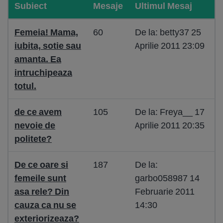
Subiect
Mesaje
Ultimul Mesaj
Femeia! Mama,
60
De la: betty37 25
iubita, sotie sau
Aprilie 2011 23:09
amanta. Ea
intruchipeaza
totul.
de ce avem
105
De la: Freya__ 17
nevoie de
Aprilie 2011 20:35
politete?
De ce oare si
187
De la:
femeile sunt
garbo058987 14
asa rele? Din
Februarie 2011
cauza ca nu se
14:30
exteriorizeaza?