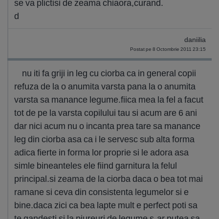
se va plictisi de zeama chiaora,curand.
d
daniilia
Postat pe 8 Octombrie 2011 23:15
nu iti fa griji in leg cu ciorba ca in general copii
refuza de la o anumita varsta pana la o anumita
varsta sa manance legume.fiica mea la fel a facut
tot de pe la varsta copilului tau si acum are 6 ani
dar nici acum nu o incanta prea tare sa manance
leg din ciorba asa ca i le servesc sub alta forma
adica fierte in forma lor proprie si le adora asa
simle bineanteles ele fiind garnitura la felul
principal.si zeama de la ciorba daca o bea tot mai
ramane si ceva din consistenta legumelor si e
bine.daca zici ca bea lapte mult e perfect poti sa
te gandesti si la piureuri de legume s-ar putea sa