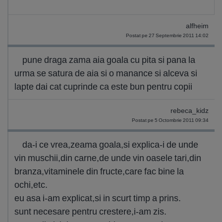
alfheim
Postat pe 27 Septembrie 2011 14:02
pune draga zama aia goala cu pita si pana la
urma se satura de aia si o manance si alceva si
lapte dai cat cuprinde ca este bun pentru copii
rebeca_kidz
Postat pe 5 Octombrie 2011 09:34
da-i ce vrea,zeama goala,si explica-i de unde
vin muschii,din carne,de unde vin oasele tari,din
branza,vitaminele din fructe,care fac bine la
ochi,etc.
eu asa i-am explicat,si in scurt timp a prins.
sunt necesare pentru crestere,i-am zis.