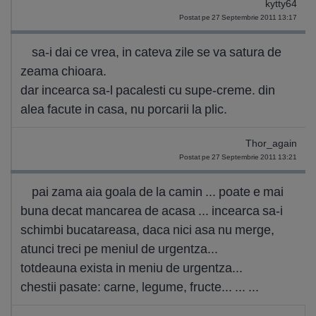
kytty64
Postat pe 27 Septembrie 2011 13:17
sa-i dai ce vrea, in cateva zile se va satura de
zeama chioara.
dar incearca sa-l pacalesti cu supe-creme. din
alea facute in casa, nu porcarii la plic.
Thor_again
Postat pe 27 Septembrie 2011 13:21
pai zama aia goala de la camin ... poate e mai
buna decat mancarea de acasa ... incearca sa-i
schimbi bucatareasa, daca nici asa nu merge,
atunci treci pe meniul de urgentza...
totdeauna exista in meniu de urgentza...
chestii pasate: carne, legume, fructe... ... ...