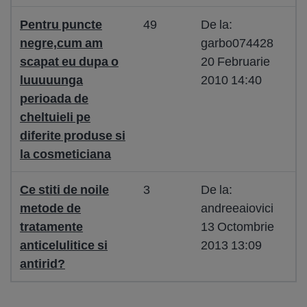
Pentru puncte
49
De la:
negre,cum am
garbo074428
scapat eu dupa o
20 Februarie
luuuuunga
2010 14:40
perioada de
cheltuieli pe
diferite produse si
la cosmeticiana
Ce stiti de noile
3
De la:
metode de
andreeaiovici
tratamente
13 Octombrie
anticelulitice si
2013 13:09
antirid?