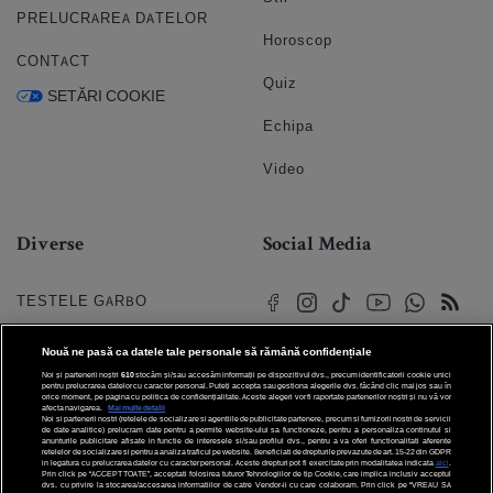
PRELUCRAREA DATELOR
Horoscop
CONTACT
Quiz
SETĂRI COOKIE
Echipa
Video
Diverse
Social Media
TESTELE GARBO
HOROSCOP
Nouă ne pasă ca datele tale personale să rămână confidențiale
Noi și partenerii noștri
610
stocăm și/sau accesăm informații pe dispozitivul dvs., precum identificatorii cookie unici
HOROSCOPUL IUBIRII
pentru prelucrarea datelor cu caracter personal. Puteți accepta sau gestiona alegerile dvs. făcând clic mai jos sau în
orice moment, pe pagina cu politica de confidențialitate. Aceste alegeri vor fi raportate partenerilor noștri și nu vă vor
afecta navigarea.
Mai multe detalii
Noi si partenerii nostri (retelele de socializare si agentiile de publicitate partenere, precum si furnizorii nostri de servicii
© 2026 Internet Corp SRL
FORUMURI
de date analitice) prelucram date pentru a permite website-ului sa functioneze, pentru a personaliza continutul si
Toate drepturile rezervate
anunturile publicitare afisate in functie de interesele si/sau profilul dvs., pentru a va oferi functionalitati aferente
retelelor de socializare si pentru a analiza traficul pe website. Beneficiati de drepturile prevazute de art. 15-22 din GDPR
in legatura cu prelucrarea datelor cu caracter personal. Aceste drepturi pot fi exercitate prin modalitatea indicata
aici
.
TRATAMENTE NATURISTE
Prin click pe “ACCEPT TOATE”, acceptati folosirea tuturor Tehnologiilor de tip Cookie, care implica inclusiv acceptul
dvs. cu privire la stocarea/accesarea informatiilor de catre Vendor-ii cu care colaboram. Prin click pe “VREAU SA