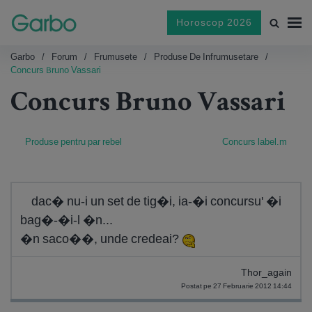
Horoscop 2026
Garbo
Forum
Frumusete
Produse De Infrumusetare
Concurs Bruno Vassari
Concurs Bruno Vassari
Produse pentru par rebel
Concurs label.m
dac� nu-i un set de tig�i, ia-�i concursu' �i
bag�-�i-l �n...
�n saco��, unde credeai?
Thor_again
Postat pe 27 Februarie 2012 14:44