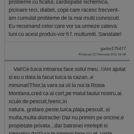
probleme cu ficatul, cardiopatie ischemica,
picioare reci, diabet, copii care racesc frecvent-
am cumulat probleme de la mai multi cunoscuti.
Eu recomand celor care vor sa urmeze cateva
luni cu acest produs-vor fi f. multumiti. Sanatate!
garbo175477
Postat pe 21 Februarie 2011 16:38
Vai!Ce tuica intoarsa face sotul meu..!!Am ajutat
si eu o data la facut tuica la cazan..e
minunat!Thor,la vara sa vii la noi la Rosia
Montana,cred ca ai cort,pe malul taului nostru,ai
scule de pescuit,feeric,in
natura..gratare,peste,tuica,plaja,pescuit..si
multa,multa distractie! Dar nu primim pe oricine,e
propietate privata...dar batranei intelepti si
simpatici,da!O sa te intelegi bine cu el..varte