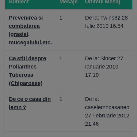
Subiect
Mesaje
Ultimul Mesaj
Prevenirea si
1
De la: Twins82 28
combatarea
Iulie 2010 16:54
igrasiei,
mucegaiului,etc.
Ce stiti despre
1
De la: Sincer 27
Polianthes
Ianuarie 2010
Tuberosa
17:10
(Chiparoase)
De ce o casa din
1
De la:
lemn ?
caselemncasaneo
27 Februarie 2012
21:46