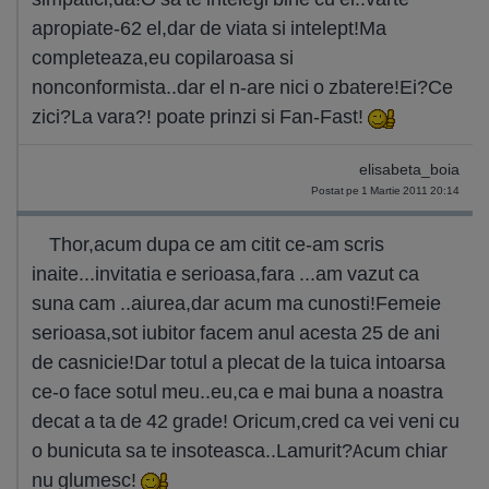
apropiate-62 el,dar de viata si intelept!Ma
completeaza,eu copilaroasa si
nonconformista..dar el n-are nici o zbatere!Ei?Ce
zici?La vara?! poate prinzi si Fan-Fast!
elisabeta_boia
Postat pe 1 Martie 2011 20:14
Thor,acum dupa ce am citit ce-am scris
inaite...invitatia e serioasa,fara ...am vazut ca
suna cam ..aiurea,dar acum ma cunosti!Femeie
serioasa,sot iubitor facem anul acesta 25 de ani
de casnicie!Dar totul a plecat de la tuica intoarsa
ce-o face sotul meu..eu,ca e mai buna a noastra
decat a ta de 42 grade! Oricum,cred ca vei veni cu
o bunicuta sa te insoteasca..Lamurit?Acum chiar
nu glumesc!