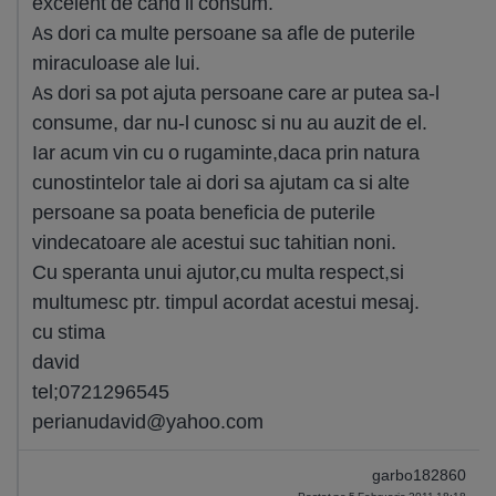
excelent de cand il consum.
As dori ca multe persoane sa afle de puterile
miraculoase ale lui.
As dori sa pot ajuta persoane care ar putea sa-l
consume, dar nu-l cunosc si nu au auzit de el.
Iar acum vin cu o rugaminte,daca prin natura
cunostintelor tale ai dori sa ajutam ca si alte
persoane sa poata beneficia de puterile
vindecatoare ale acestui suc tahitian noni.
Cu speranta unui ajutor,cu multa respect,si
multumesc ptr. timpul acordat acestui mesaj.
cu stima
david
tel;0721296545
perianudavid@yahoo.com
garbo182860