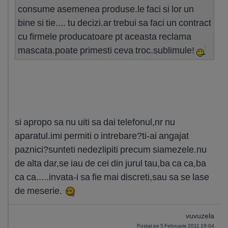
consume asemenea produse.le faci si lor un
bine si tie.... tu decizi.ar trebui sa faci un contract
cu firmele producatoare pt aceasta reclama
mascata.poate primesti ceva troc.sublimule!
si apropo sa nu uiti sa dai telefonul,nr nu
aparatul.imi permiti o intrebare?ti-ai angajat
paznici?sunteti nedezlipiti precum siamezele.nu
de alta dar,se iau de cei din jurul tau,ba ca ca,ba
ca ca.....invata-i sa fie mai discreti,sau sa se lase
de meserie.
vuvuzela
Postat pe 5 Februarie 2011 19:04