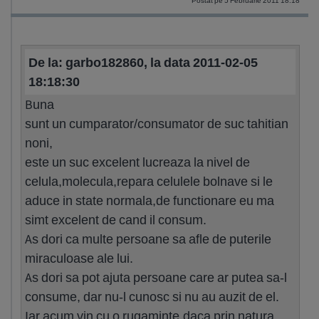
Postat pe 5 Februarie 2011 18:18
De la: garbo182860, la data 2011-02-05
18:18:30
Buna
sunt un cumparator/consumator de suc tahitian
noni,
este un suc excelent lucreaza la nivel de
celula,molecula,repara celulele bolnave si le
aduce in state normala,de functionare eu ma
simt excelent de cand il consum.
As dori ca multe persoane sa afle de puterile
miraculoase ale lui.
As dori sa pot ajuta persoane care ar putea sa-l
consume, dar nu-l cunosc si nu au auzit de el.
Iar acum vin cu o rugaminte,daca prin natura