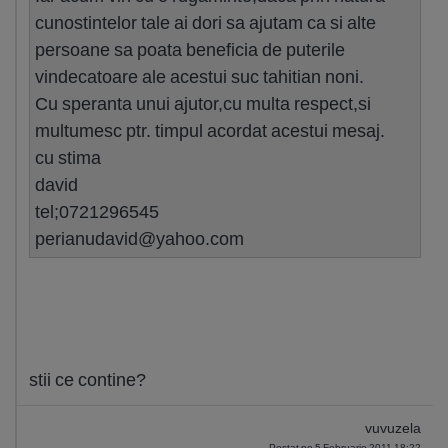
cunostintelor tale ai dori sa ajutam ca si alte
persoane sa poata beneficia de puterile
vindecatoare ale acestui suc tahitian noni.
Cu speranta unui ajutor,cu multa respect,si
multumesc ptr. timpul acordat acestui mesaj.
cu stima
david
tel;0721296545
perianudavid@yahoo.com
stii ce contine?
vuvuzela
Postat pe 5 Februarie 2011 18:22