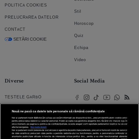
POLITICA COOKIES
Stil
PRELUCRAREA DATELOR
Horoscop
CONTACT
Quiz
SETĂRI COOKIE
Echipa
Video
Diverse
Social Media
TESTELE GARBO
HOROSCOP
Nouă ne pasă ca datele tale personale să rămână confidențiale
Noi și partenerii noștri
610
stocăm și/sau accesăm informații pe dispozitivul dvs., precum identificatorii cookie unici
HOROSCOPUL IUBIRII
pentru prelucrarea datelor cu caracter personal. Puteți accepta sau gestiona alegerile dvs. făcând clic mai jos sau în
orice moment, pe pagina cu politica de confidențialitate. Aceste alegeri vor fi raportate partenerilor noștri și nu vă vor
afecta navigarea.
Mai multe detalii
Noi si partenerii nostri (retelele de socializare si agentiile de publicitate partenere, precum si furnizorii nostri de servicii
© 2026 Internet Corp SRL
FORUMURI
de date analitice) prelucram date pentru a permite website-ului sa functioneze, pentru a personaliza continutul si
Toate drepturile rezervate
anunturile publicitare afisate in functie de interesele si/sau profilul dvs., pentru a va oferi functionalitati aferente