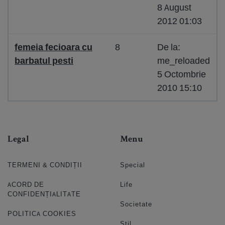
8 August
2012 01:03
femeia fecioara cu
8
De la:
barbatul pesti
me_reloaded
5 Octombrie
2010 15:10
Legal
Menu
TERMENI & CONDIȚII
Special
ACORD DE
Life
CONFIDENȚIALITATE
Societate
POLITICA COOKIES
Stil