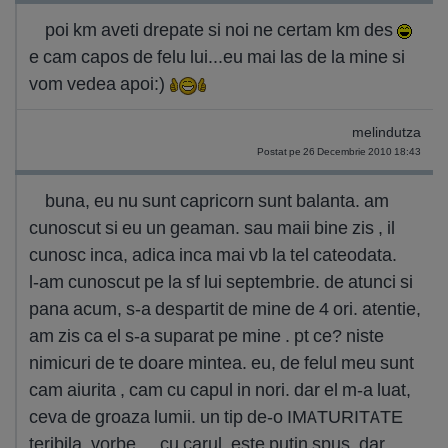
poi km aveti drepate si noi ne certam km des
e cam capos de felu lui...eu mai las de la mine si
vom vedea apoi:)
melindutza
Postat pe 26 Decembrie 2010 18:43
buna, eu nu sunt capricorn sunt balanta. am
cunoscut si eu un geaman. sau maii bine zis , il
cunosc inca, adica inca mai vb la tel cateodata.
l-am cunoscut pe la sf lui septembrie. de atunci si
pana acum, s-a despartit de mine de 4 ori. atentie,
am zis ca el s-a suparat pe mine . pt ce? niste
nimicuri de te doare mintea. eu, de felul meu sunt
cam aiurita , cam cu capul in nori. dar el m-a luat,
ceva de groaza lumii. un tip de-o IMATURITATE
teribila. vorbe..., cu carul, este putin spus. dar