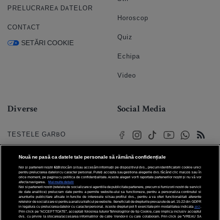
PRELUCRAREA DATELOR
Horoscop
CONTACT
Quiz
SETĂRI COOKIE
Echipa
Video
Diverse
Social Media
TESTELE GARBO
HOROSCOP
Nouă ne pasă ca datele tale personale să rămână confidențiale
Noi și partenerii noștri
610
stocăm și/sau accesăm informații pe dispozitivul dvs., precum identificatorii cookie unici
HOROSCOPUL IUBIRII
pentru prelucrarea datelor cu caracter personal. Puteți accepta sau gestiona alegerile dvs. făcând clic mai jos sau în
orice moment, pe pagina cu politica de confidențialitate. Aceste alegeri vor fi raportate partenerilor noștri și nu vă vor
afecta navigarea.
Mai multe detalii
Noi si partenerii nostri (retelele de socializare si agentiile de publicitate partenere, precum si furnizorii nostri de servicii
© 2026 Internet Corp SRL
FORUMURI
de date analitice) prelucram date pentru a permite website-ului sa functioneze, pentru a personaliza continutul si
Toate drepturile rezervate
anunturile publicitare afisate in functie de interesele si/sau profilul dvs., pentru a va oferi functionalitati aferente
retelelor de socializare si pentru a analiza traficul pe website. Beneficiati de drepturile prevazute de art. 15-22 din GDPR
in legatura cu prelucrarea datelor cu caracter personal. Aceste drepturi pot fi exercitate prin modalitatea indicata
aici
.
TRATAMENTE NATURISTE
Prin click pe “ACCEPT TOATE”, acceptati folosirea tuturor Tehnologiilor de tip Cookie, care implica inclusiv acceptul
dvs. cu privire la stocarea/accesarea informatiilor de catre Vendor-ii cu care colaboram. Prin click pe “VREAU SA