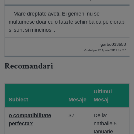
Mare dreptate aveti. Ei gemeni nu se
multumesc doar cu o fata le schimba ca pe ciorapi
si sunt si mincinosi .
garbo033653
Postat pe 12 Aprilie 2011 09:27
Recomandari
Ultimul
Subiect
Mesaje
Mesaj
o compatibilitate
37
De la:
perfecta?
nathalie 5
Ianuarie