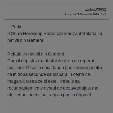
garbo103632
Postat pe 29 Decembrie 2010 15:44
Zodii
ROL.ro Horoscop Horoscop amuzant Relatia cu
nativii din Gemeni
Relatia cu nativii din Gemeni
Cum il depistezi: e destul de greu de reperat
individul. O sa fie chiar langa tine vorbind pentru
ca in doua secunde sa dispara in ceata ca
magarul. Ceea ce si este. Trebuie sa
recunoastem ca e destul de dezavantajos, mai
ales cand incerci sa tragi cu pusca dupa el