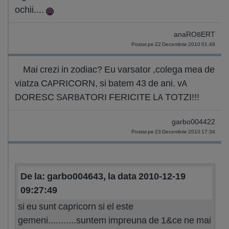
ochii....
anaROBERT
Postat pe 22 Decembrie 2010 01:48
Mai crezi in zodiac? Eu varsator ,colega mea de
viatza CAPRICORN, si batem 43 de ani. vA
DORESC SARBATORI FERICITE LA TOTZI!!!
garbo004422
Postat pe 23 Decembrie 2010 17:34
De la: garbo004643, la data 2010-12-19
09:27:49
si eu sunt capricorn si el este
gemeni...........suntem impreuna de 1&ce ne mai