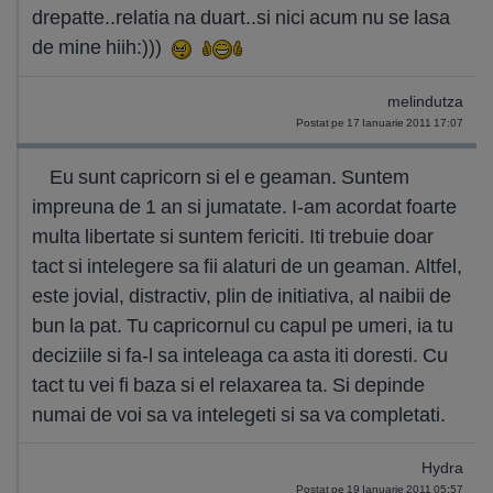
drepatte..relatia na duart..si nici acum nu se lasa
de mine hiih:)))
melindutza
Postat pe 17 Ianuarie 2011 17:07
Eu sunt capricorn si el e geaman. Suntem
impreuna de 1 an si jumatate. I-am acordat foarte
multa libertate si suntem fericiti. Iti trebuie doar
tact si intelegere sa fii alaturi de un geaman. Altfel,
este jovial, distractiv, plin de initiativa, al naibii de
bun la pat. Tu capricornul cu capul pe umeri, ia tu
deciziile si fa-l sa inteleaga ca asta iti doresti. Cu
tact tu vei fi baza si el relaxarea ta. Si depinde
numai de voi sa va intelegeti si sa va completati.
Hydra
Postat pe 19 Ianuarie 2011 05:57