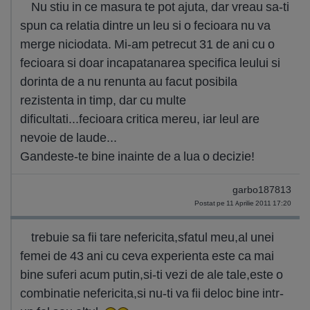
Nu stiu in ce masura te pot ajuta, dar vreau sa-ti
spun ca relatia dintre un leu si o fecioara nu va
merge niciodata. Mi-am petrecut 31 de ani cu o
fecioara si doar incapatanarea specifica leului si
dorinta de a nu renunta au facut posibila
rezistenta in timp, dar cu multe
dificultati...fecioara critica mereu, iar leul are
nevoie de laude...
Gandeste-te bine inainte de a lua o decizie!
garbo187813
Postat pe 11 Aprilie 2011 17:20
trebuie sa fii tare nefericita,sfatul meu,al unei
femei de 43 ani cu ceva experienta este ca mai
bine suferi acum putin,si-ti vezi de ale tale,este o
combinatie nefericita,si nu-ti va fii deloc bine intr-