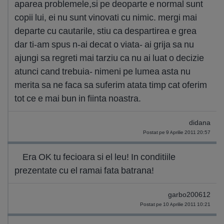
aparea problemele,si pe deoparte e normal sunt
copii lui, ei nu sunt vinovati cu nimic. mergi mai
departe cu cautarile, stiu ca despartirea e grea
dar ti-am spus n-ai decat o viata- ai grija sa nu
ajungi sa regreti mai tarziu ca nu ai luat o decizie
atunci cand trebuia- nimeni pe lumea asta nu
merita sa ne faca sa suferim atata timp cat oferim
tot ce e mai bun in fiinta noastra.
didana
Postat pe 9 Aprilie 2011 20:57
Era OK tu fecioara si el leu! In conditiile
prezentate cu el ramai fata batrana!
garbo200612
Postat pe 10 Aprilie 2011 10:21