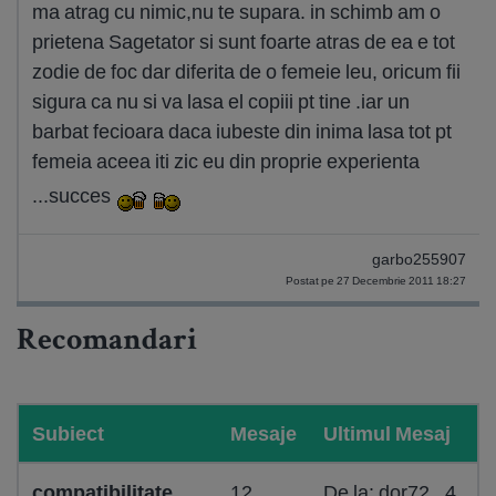
ma atrag cu nimic,nu te supara. in schimb am o
prietena Sagetator si sunt foarte atras de ea e tot
zodie de foc dar diferita de o femeie leu, oricum fii
sigura ca nu si va lasa el copiii pt tine .iar un
barbat fecioara daca iubeste din inima lasa tot pt
femeia aceea iti zic eu din proprie experienta
...succes
garbo255907
Postat pe 27 Decembrie 2011 18:27
Recomandari
Subiect
Mesaje
Ultimul Mesaj
compatibilitate
12
De la: dor72_ 4