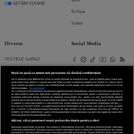
SETĂRI COOKIE
Echipa
Video
Diverse
Social Media
TESTELE GARBO
HOROSCOP
Nouă ne pasă ca datele tale personale să rămână confidențiale
Noi și partenerii noștri
610
stocăm și/sau accesăm informații pe dispozitivul dvs., precum identificatorii cookie unici
HOROSCOPUL IUBIRII
pentru prelucrarea datelor cu caracter personal. Puteți accepta sau gestiona alegerile dvs. făcând clic mai jos sau în
orice moment, pe pagina cu politica de confidențialitate. Aceste alegeri vor fi raportate partenerilor noștri și nu vă vor
afecta navigarea.
Mai multe detalii
Noi si partenerii nostri (retelele de socializare si agentiile de publicitate partenere, precum si furnizorii nostri de servicii
© 2026 Internet Corp SRL
FORUMURI
de date analitice) prelucram date pentru a permite website-ului sa functioneze, pentru a personaliza continutul si
Toate drepturile rezervate
anunturile publicitare afisate in functie de interesele si/sau profilul dvs., pentru a va oferi functionalitati aferente
retelelor de socializare si pentru a analiza traficul pe website. Beneficiati de drepturile prevazute de art. 15-22 din GDPR
in legatura cu prelucrarea datelor cu caracter personal. Aceste drepturi pot fi exercitate prin modalitatea indicata
aici
.
TRATAMENTE NATURISTE
Prin click pe “ACCEPT TOATE”, acceptati folosirea tuturor Tehnologiilor de tip Cookie, care implica inclusiv acceptul
dvs. cu privire la stocarea/accesarea informatiilor de catre Vendor-ii cu care colaboram. Prin click pe “VREAU SA
MODIFIC SETARILE INDIVIDUAL” puteti schimba preferintele in mod individual, mai putin cele legate de cookie strict
necesare pentru functionarea website-ului.
DICTIONARE NUME
Atât noi, cât și partenerii noștri prelucrăm datele pentru a oferi:
Măsurarea performanței reclamelor. Dezvoltarea și îmbunătățirea serviciilor. Utilizarea profilurilor pentru selectarea
conținutului personalizat. Stocarea și/sau accesarea informațiilor de pe un dispozitiv. Crearea profilurilor de conținut
personalizat. Utilizarea profilurilor pentru selectarea publicității personalizate. Crearea profilurilor pentru publicitate