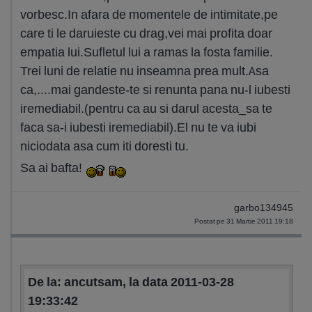
vorbesc.In afara de momentele de intimitate,pe
care ti le daruieste cu drag,vei mai profita doar
empatia lui.Sufletul lui a ramas la fosta familie.
Trei luni de relatie nu inseamna prea mult.Asa
ca,....mai gandeste-te si renunta pana nu-l iubesti
iremediabil.(pentru ca au si darul acesta_sa te
faca sa-i iubesti iremediabil).El nu te va iubi
niciodata asa cum iti doresti tu.
Sa ai bafta!
garbo134945
Postat pe 31 Martie 2011 19:18
De la: ancutsam, la data 2011-03-28
19:33:42