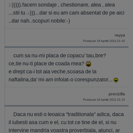
:-))))).facem sondaje , chestionare, alea , alea
...stii tu .-)))...dar si eu am cam absentat de pe aici
..dar nah..scopuri nobile:-)
reyya
Postat pe 16 Aprilie 2011 21:10
cum sa nu-mi placa de copacu' tau,bre?
ce,tie nu-ti place de coada mea?
e drept ca-i tot aia veche,scoasa de la
naftalina,da' mi-am infoiat-o corespunzator...
precizilla
Postat pe 16 Aprilie 2011 21:15
Daca nu esti o leoaica "traditionala" adica, daca
il iubesti asa cum e el, cu tot ce tine de el, si nu
intervine mandria voastra proverbiala, atunci, ar