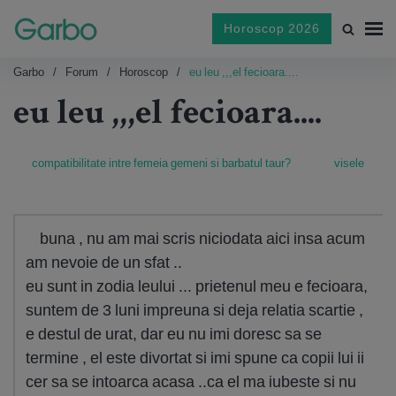
Horoscop 2026
Garbo
Forum
Horoscop
eu leu ,,,el fecioara....
eu leu ,,,el fecioara....
compatibilitate intre femeia gemeni si barbatul taur?
visele
buna , nu am mai scris niciodata aici insa acum
am nevoie de un sfat ..
eu sunt in zodia leului ... prietenul meu e fecioara,
suntem de 3 luni impreuna si deja relatia scartie ,
e destul de urat, dar eu nu imi doresc sa se
termine , el este divortat si imi spune ca copii lui ii
cer sa se intoarca acasa ..ca el ma iubeste si nu