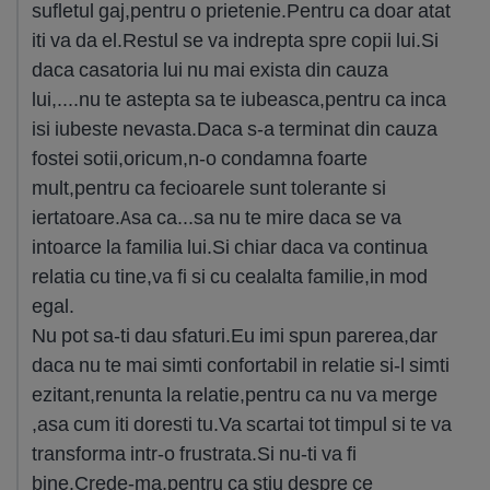
sufletul gaj,pentru o prietenie.Pentru ca doar atat
iti va da el.Restul se va indrepta spre copii lui.Si
daca casatoria lui nu mai exista din cauza
lui,....nu te astepta sa te iubeasca,pentru ca inca
isi iubeste nevasta.Daca s-a terminat din cauza
fostei sotii,oricum,n-o condamna foarte
mult,pentru ca fecioarele sunt tolerante si
iertatoare.Asa ca...sa nu te mire daca se va
intoarce la familia lui.Si chiar daca va continua
relatia cu tine,va fi si cu cealalta familie,in mod
egal.
Nu pot sa-ti dau sfaturi.Eu imi spun parerea,dar
daca nu te mai simti confortabil in relatie si-l simti
ezitant,renunta la relatie,pentru ca nu va merge
,asa cum iti doresti tu.Va scartai tot timpul si te va
transforma intr-o frustrata.Si nu-ti va fi
bine.Crede-ma,pentru ca stiu despre ce