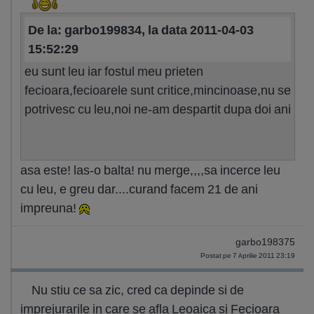
De la: garbo199834, la data 2011-04-03
15:52:29
eu sunt leu iar fostul meu prieten
fecioara,fecioarele sunt critice,mincinoase,nu se
potrivesc cu leu,noi ne-am despartit dupa doi ani
asa este! las-o balta! nu merge,,,,sa incerce leu
cu leu, e greu dar....curand facem 21 de ani
impreuna!
garbo198375
Postat pe 7 Aprilie 2011 23:19
Nu stiu ce sa zic, cred ca depinde si de
imprejurarile in care se afla Leoaica si Fecioara