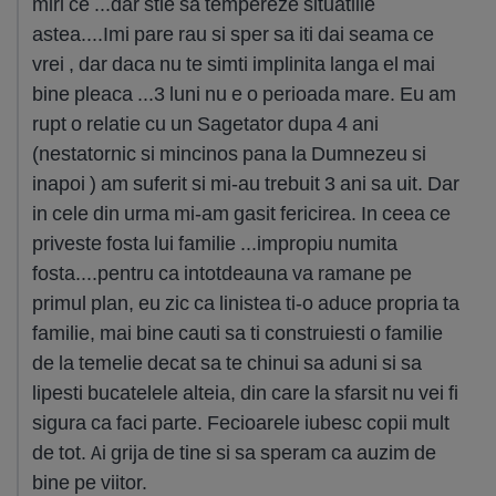
miri ce ...dar stie sa tempereze situatiile
astea....Imi pare rau si sper sa iti dai seama ce
vrei , dar daca nu te simti implinita langa el mai
bine pleaca ...3 luni nu e o perioada mare. Eu am
rupt o relatie cu un Sagetator dupa 4 ani
(nestatornic si mincinos pana la Dumnezeu si
inapoi ) am suferit si mi-au trebuit 3 ani sa uit. Dar
in cele din urma mi-am gasit fericirea. In ceea ce
priveste fosta lui familie ...impropiu numita
fosta....pentru ca intotdeauna va ramane pe
primul plan, eu zic ca linistea ti-o aduce propria ta
familie, mai bine cauti sa ti construiesti o familie
de la temelie decat sa te chinui sa aduni si sa
lipesti bucatelele alteia, din care la sfarsit nu vei fi
sigura ca faci parte. Fecioarele iubesc copii mult
de tot. Ai grija de tine si sa speram ca auzim de
bine pe viitor.