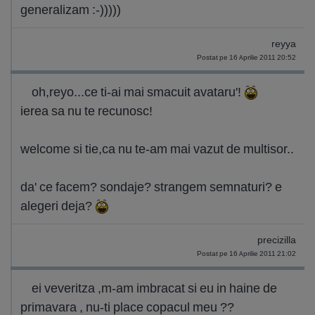
generalizam :-)))))
reyya
Postat pe 16 Aprilie 2011 20:52
oh,reyo...ce ti-ai mai smacuit avataru'!
ierea sa nu te recunosc!
welcome si tie,ca nu te-am mai vazut de multisor..
da' ce facem? sondaje? strangem semnaturi? e
alegeri deja?
precizilla
Postat pe 16 Aprilie 2011 21:02
ei veveritza ,m-am imbracat si eu in haine de
primavara , nu-ti place copacul meu ??