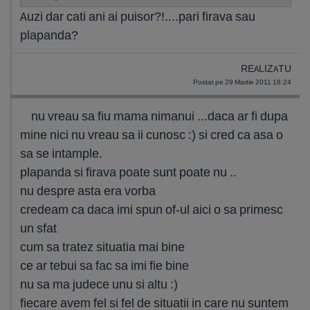
Auzi dar cati ani ai puisor?!....pari firava sau
plapanda?
REALIZATU
Postat pe 29 Martie 2011 18:24
nu vreau sa fiu mama nimanui ...daca ar fi dupa
mine nici nu vreau sa ii cunosc :) si cred ca asa o
sa se intample.
plapanda si firava poate sunt poate nu ..
nu despre asta era vorba
credeam ca daca imi spun of-ul aici o sa primesc
un sfat
cum sa tratez situatia mai bine
ce ar tebui sa fac sa imi fie bine
nu sa ma judece unu si altu :)
fiecare avem fel si fel de situatii in care nu suntem