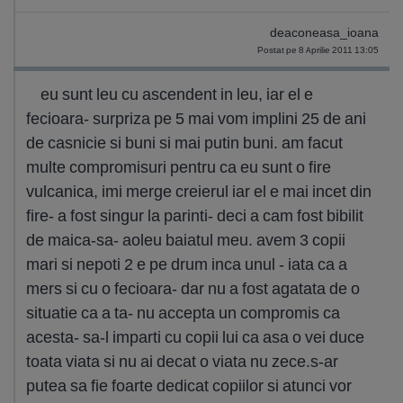
deaconeasa_ioana
Postat pe 8 Aprilie 2011 13:05
eu sunt leu cu ascendent in leu, iar el e
fecioara- surpriza pe 5 mai vom implini 25 de ani
de casnicie si buni si mai putin buni. am facut
multe compromisuri pentru ca eu sunt o fire
vulcanica, imi merge creierul iar el e mai incet din
fire- a fost singur la parinti- deci a cam fost bibilit
de maica-sa- aoleu baiatul meu. avem 3 copii
mari si nepoti 2 e pe drum inca unul - iata ca a
mers si cu o fecioara- dar nu a fost agatata de o
situatie ca a ta- nu accepta un compromis ca
acesta- sa-l imparti cu copii lui ca asa o vei duce
toata viata si nu ai decat o viata nu zece.s-ar
putea sa fie foarte dedicat copiilor si atunci vor