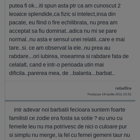
putea fi ok...iti spun asta ptr ca am cunoscut 2
leoaice splendide,ca fizic si intelect,insa din
pacate, eu fiind o fire echilibrata, nu prea am
acceptat sa fiu dominat..adica nu mi se pare
normal..nu asta e sensul unei relatii..care e mai
tare..si. ce am observat la ele..nu prea au
rabdare...ori iubirea, inseamna si rabdare fata de
celalalt, cand e intr-o perioada utin mai
dificila..parerea mea, de ..balanta...barbat..
rebelfire
Postat pe 18 Aprilie 2011 10:51
intr adevar noi barbatii fecioara suntem foarte
familisti ce zodie era fosta sa sotie ? eu unu cu
femeile leu nu ma potrivesc de nici o culoare pur
si simplu nu merge, la fel cu femei gemeni taur nu