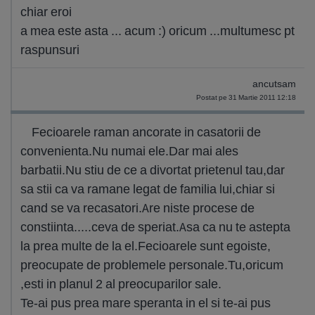
chiar eroi
a mea este asta ... acum :) oricum ...multumesc pt
raspunsuri
ancutsam
Postat pe 31 Martie 2011 12:18
Fecioarele raman ancorate in casatorii de
convenienta.Nu numai ele.Dar mai ales
barbatii.Nu stiu de ce a divortat prietenul tau,dar
sa stii ca va ramane legat de familia lui,chiar si
cand se va recasatori.Are niste procese de
constiinta.....ceva de speriat.Asa ca nu te astepta
la prea multe de la el.Fecioarele sunt egoiste,
preocupate de problemele personale.Tu,oricum
,esti in planul 2 al preocuparilor sale.
Te-ai pus prea mare speranta in el si te-ai pus