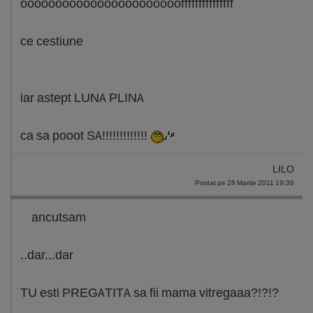
ooooooooooooooooooooooofffffffffffffff
ce cestiune
iar astept LUNA PLINA
ca sa pooot SA!!!!!!!!!!!!!
LILO
Postat pe 28 Martie 2011 19:36
ancutsam
..dar...dar
TU esti PREGATITA sa fii mama vitregaaa?!?!?