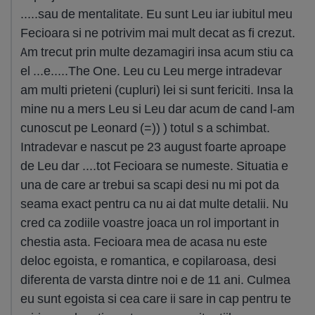
.....sau de mentalitate. Eu sunt Leu iar iubitul meu
Fecioara si ne potrivim mai mult decat as fi crezut.
Am trecut prin multe dezamagiri insa acum stiu ca
el ...e.....The One. Leu cu Leu merge intradevar
am multi prieteni (cupluri) lei si sunt fericiti. Insa la
mine nu a mers Leu si Leu dar acum de cand l-am
cunoscut pe Leonard (=)) ) totul s a schimbat.
Intradevar e nascut pe 23 august foarte aproape
de Leu dar ....tot Fecioara se numeste. Situatia e
una de care ar trebui sa scapi desi nu mi pot da
seama exact pentru ca nu ai dat multe detalii. Nu
cred ca zodiile voastre joaca un rol important in
chestia asta. Fecioara mea de acasa nu este
deloc egoista, e romantica, e copilaroasa, desi
diferenta de varsta dintre noi e de 11 ani. Culmea
eu sunt egoista si cea care ii sare in cap pentru te