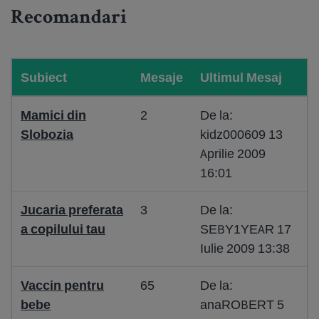
Recomandari
Subiect
Mesaje
Ultimul Mesaj
Mamici din
2
De la:
Slobozia
kidz000609 13
Aprilie 2009
16:01
Jucaria preferata
3
De la:
a copilului tau
SEBY1YEAR 17
Iulie 2009 13:38
Vaccin pentru
65
De la:
bebe
anaROBERT 5