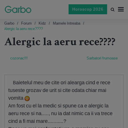
Horoscop 2026
Garbo
Forum
Kidz
Mamele Intreaba
Alergic la aeru rece????
Alergic la aeru rece????
cozonac!!!
Sarbatori frumoase
Baietelul meu de cite ori alearga cind e rece
tuseste grozav de urit si cite odata chiar mai
vomita
Am fost cu el la medic si spune ca e alergic la
aeru rece si na....., nu ia dat nimic ca ii va trece
cind a fi mai mare...........?