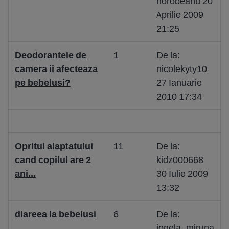
horobeanu 20
Aprilie 2009
21:25
Deodorantele de
1
De la:
camera ii afecteaza
nicolekyty10
pe bebelusi?
27 Ianuarie
2010 17:34
Opritul alaptatului
11
De la:
cand copilul are 2
kidz000668
ani...
30 Iulie 2009
13:32
diareea la bebelusi
6
De la:
ionela_miruna