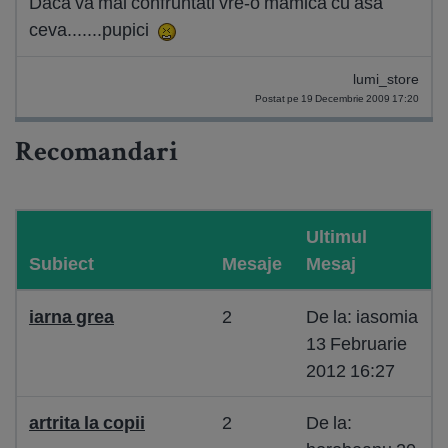
Daca va mai confruntati vre-o mamica cu asa
ceva.......pupici
lumi_store
Postat pe 19 Decembrie 2009 17:20
Recomandari
Ultimul
Subiect
Mesaje
Mesaj
iarna grea
2
De la: iasomia
13 Februarie
2012 16:27
artrita la copii
2
De la: