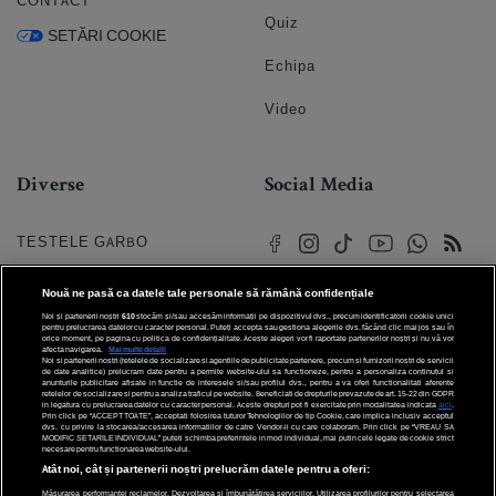
CONTACT
Quiz
SETĂRI COOKIE
Echipa
Video
Diverse
Social Media
TESTELE GARBO
HOROSCOP
Nouă ne pasă ca datele tale personale să rămână confidențiale
Noi și partenerii noștri
610
stocăm și/sau accesăm informații pe dispozitivul dvs., precum identificatorii cookie unici
HOROSCOPUL IUBIRII
pentru prelucrarea datelor cu caracter personal. Puteți accepta sau gestiona alegerile dvs. făcând clic mai jos sau în
orice moment, pe pagina cu politica de confidențialitate. Aceste alegeri vor fi raportate partenerilor noștri și nu vă vor
afecta navigarea.
Mai multe detalii
Noi si partenerii nostri (retelele de socializare si agentiile de publicitate partenere, precum si furnizorii nostri de servicii
© 2026 Internet Corp SRL
FORUMURI
de date analitice) prelucram date pentru a permite website-ului sa functioneze, pentru a personaliza continutul si
Toate drepturile rezervate
anunturile publicitare afisate in functie de interesele si/sau profilul dvs., pentru a va oferi functionalitati aferente
retelelor de socializare si pentru a analiza traficul pe website. Beneficiati de drepturile prevazute de art. 15-22 din GDPR
in legatura cu prelucrarea datelor cu caracter personal. Aceste drepturi pot fi exercitate prin modalitatea indicata
aici
.
TRATAMENTE NATURISTE
Prin click pe “ACCEPT TOATE”, acceptati folosirea tuturor Tehnologiilor de tip Cookie, care implica inclusiv acceptul
dvs. cu privire la stocarea/accesarea informatiilor de catre Vendor-ii cu care colaboram. Prin click pe “VREAU SA
MODIFIC SETARILE INDIVIDUAL” puteti schimba preferintele in mod individual, mai putin cele legate de cookie strict
necesare pentru functionarea website-ului.
DICTIONARE NUME
Atât noi, cât și partenerii noștri prelucrăm datele pentru a oferi:
Măsurarea performanței reclamelor. Dezvoltarea și îmbunătățirea serviciilor. Utilizarea profilurilor pentru selectarea