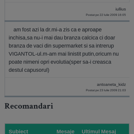
iullius
Postat pe 22 Iulie 2009 16:05
am fost azi la dr.mi-a zis ca e aproape
inchisa,sa nu-i mai dau branza calcica ci doar
branza de vaci din supermarket si sa intrerup
VIGANTOL-ul.m-am mai linistit putin,oricum nu
poate nimeni opri evolutia(sper sa-i creasca
destul capusorul)
antoaneta_kidz
Postat pe 23 Iulie 2009 21:03
Recomandari
Subiect
Mesaje
Ultimul Mesaj