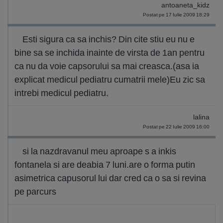
antoaneta_kidz
Postat pe 17 Iulie 2009 18:29
Esti sigura ca sa inchis? Din cite stiu eu nu e
bine sa se inchida inainte de virsta de 1an pentru
ca nu da voie capsorului sa mai creasca.(asa ia
explicat medicul pediatru cumatrii mele)Eu zic sa
intrebi medicul pediatru.
lalina
Postat pe 22 Iulie 2009 16:00
si la nazdravanul meu aproape s a inkis
fontanela si are deabia 7 luni.are o forma putin
asimetrica capusorul lui dar cred ca o sa si revina
pe parcurs