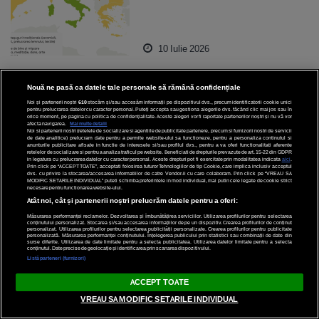
10 Iulie 2026
Nouă ne pasă ca datele tale personale să rămână confidențiale
Noi și partenerii noștri
610
stocăm și/sau accesăm informații pe dispozitivul dvs., precum identificatorii cookie unici
pentru prelucrarea datelor cu caracter personal. Puteți accepta sau gestiona alegerile dvs. făcând clic mai jos sau în
orice moment, pe pagina cu politica de confidențialitate. Aceste alegeri vor fi raportate partenerilor noștri și nu vă vor
afecta navigarea.
Mai multe detalii
Noi si partenerii nostri (retelele de socializare si agentiile de publicitate partenere, precum si furnizorii nostri de servicii
de date analitice) prelucram date pentru a permite website-ului sa functioneze, pentru a personaliza continutul si
anunturile publicitare afisate in functie de interesele si/sau profilul dvs., pentru a va oferi functionalitati aferente
retelelor de socializare si pentru a analiza traficul pe website. Beneficiati de drepturile prevazute de art. 15-22 din GDPR
in legatura cu prelucrarea datelor cu caracter personal. Aceste drepturi pot fi exercitate prin modalitatea indicata
aici
.
Prin click pe “ACCEPT TOATE”, acceptati folosirea tuturor Tehnologiilor de tip Cookie, care implica inclusiv acceptul
dvs. cu privire la stocarea/accesarea informatiilor de catre Vendor-ii cu care colaboram. Prin click pe “VREAU SA
MODIFIC SETARILE INDIVIDUAL” puteti schimba preferintele in mod individual, mai putin cele legate de cookie strict
necesare pentru functionarea website-ului.
Atât noi, cât și partenerii noștri prelucrăm datele pentru a oferi:
Măsurarea performanței reclamelor. Dezvoltarea și îmbunătățirea serviciilor. Utilizarea profilurilor pentru selectarea
conținutului personalizat. Stocarea și/sau accesarea informațiilor de pe un dispozitiv. Crearea profilurilor de conținut
personalizat. Utilizarea profilurilor pentru selectarea publicității personalizate. Crearea profilurilor pentru publicitate
personalizată. Măsurarea performanței conținutului. Înțelegerea publicului prin statistici sau combinații de date din
surse diferite. Utilizarea de date limitate pentru a selecta publicitatea. Utilizarea datelor limitate pentru a selecta
conținutul. Date precise de geolocație și identificarea prin scanarea dispozitivului.
Listă parteneri (furnizori)
ACCEPT TOATE
VREAU SA MODIFIC SETARILE INDIVIDUAL