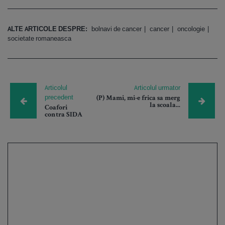
ALTE ARTICOLE DESPRE:
bolnavi de cancer
cancer
oncologie
societate romaneasca
Articolul
Articolul urmator
precedent
(P) Mami, mi-e frica sa merg
la scoala...
Coafori
contra SIDA