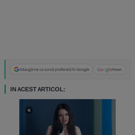
G
o
o
g
l
e
Adaugă-ne ca sursă preferată în Google
News
IN ACEST ARTICOL: