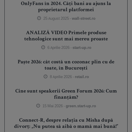
OnlyFans în 2024. Câți bani au ajuns la
proprietarul platformei
25 August 2025 -
wall-street.ro
ANALIZĂ VIDEO Primele produse
tehnologice sunt mai mereu proaste
6 Aprilie 2026 -
start-up.ro
Paște 2026: cât costă un cozonac plin cu de
toate, în București
8 Aprilie 2026 -
retail.ro
Cine sunt speakerii Green Forum 2026: Cum
finanțăm?
15 Mai 2026 -
green.start-up.ro
Connect-R, despre relația cu Misha după
divorț: „Nu putea să aibă o mamă mai bună!”