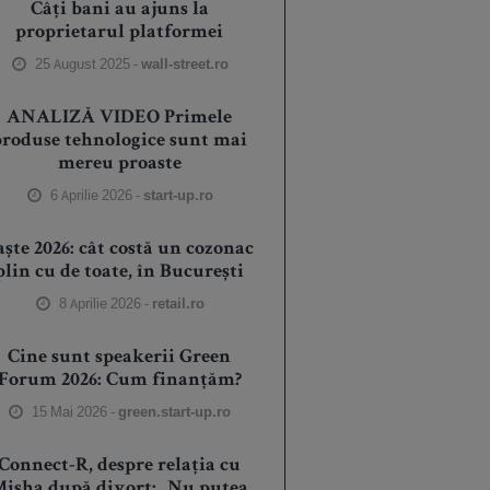
Câți bani au ajuns la
proprietarul platformei
25 August 2025 -
wall-street.ro
ANALIZĂ VIDEO Primele
produse tehnologice sunt mai
mereu proaste
6 Aprilie 2026 -
start-up.ro
aște 2026: cât costă un cozonac
plin cu de toate, în București
8 Aprilie 2026 -
retail.ro
Cine sunt speakerii Green
Forum 2026: Cum finanțăm?
15 Mai 2026 -
green.start-up.ro
Connect-R, despre relația cu
isha după divorț: „Nu putea