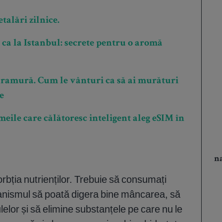
talări zilnice.
 ca la Istanbul: secrete pentru o aromă
aramură. Cum le vânturi ca să ai murături
e
emeile care călătoresc inteligent aleg eSIM în
na
rbția nutrienților. Trebuie să consumați
ganismul să poată digera bine mâncarea, să
ulelor și să elimine substanțele pe care nu le