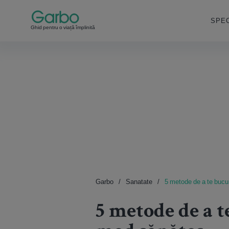
SPEC
Ghid pentru o viață împlinită
Garbo
Sanatate
5 metode de a te bucu
5 metode de a 