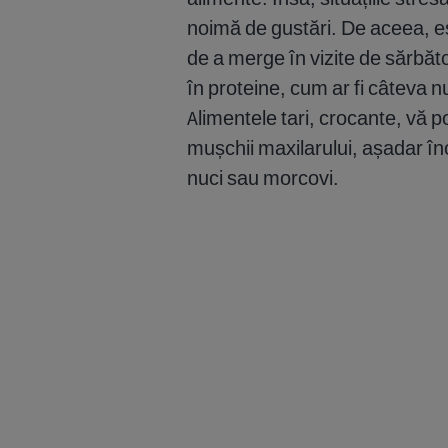
noimă de gustări. De aceea, e
de a merge în vizite de sărbăto
în proteine, cum ar fi câteva 
Alimentele tari, crocante, vă p
mușchii maxilarului, așadar î
nuci sau morcovi.