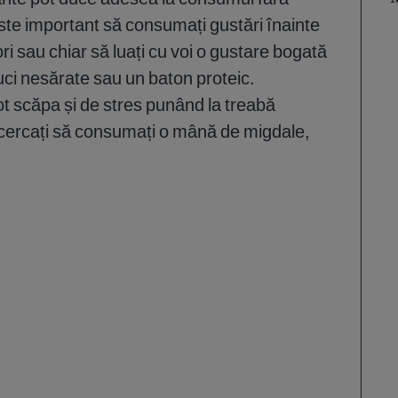
ste important să consumați gustări înainte
ri sau chiar să luați cu voi o gustare bogată
nuci nesărate sau un baton proteic.
ot scăpa și de stres punând la treabă
ncercați să consumați o mână de migdale,