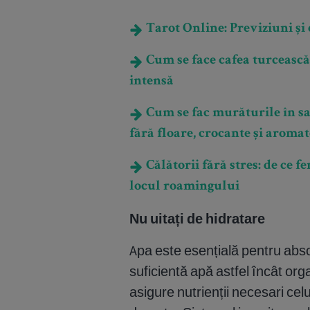
Tarot Online: Previziuni și e
Cum se face cafea turcească
intensă
Cum se fac murăturile în s
fără floare, crocante și aromat
Călătorii fără stres: de ce f
locul roamingului
Nu uitați de hidratare
Apa este esențială pentru abso
suficientă apă astfel încât or
asigure nutrienții necesari cel