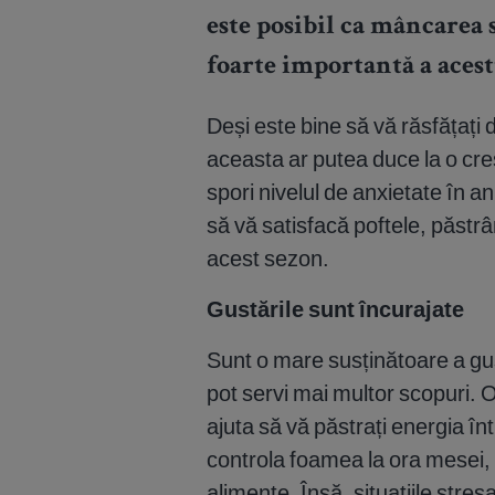
este posibil ca mâncarea
foarte importantă a acest
Deși este bine să vă răsfățați 
aceasta ar putea duce la o cre
spori nivelul de anxietate în 
să vă satisfacă poftele, păstr
acest sezon.
Gustările sunt încurajate
Sunt o mare susținătoare a gus
pot servi mai multor scopuri. O
ajuta să vă păstrați energia î
controla foamea la ora mesei
alimente. Însă, situațiile str