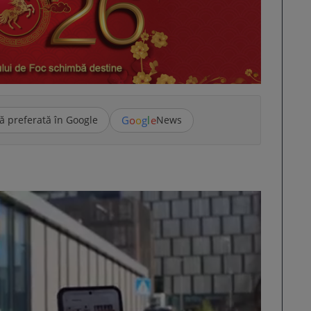
G
o
o
g
l
e
ă preferată în Google
News