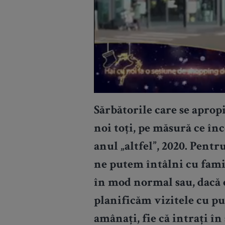
Sărbătorile care se aprop
noi toți, pe măsură ce î
anul „altfel”, 2020. Pentr
ne putem întâlni cu fami
în mod normal sau, dacă o
planificăm vizitele cu pu
amânați, fie că intrați î