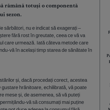
 să rămână totuși o componentă
ui sezon.
de sărbători, nu e indicat să exagerați –
ștere fără rost în greutate, ceea ce vă va
anul care urmează. Iată câteva metode care
ându-vă în același timp starea de sănătate în
P
tărilor și, dacă procedați corect, acestea
 gustare hrănitoare, echilibrată, vă poate
ntre mese și, de asemenea, să vă puteți
, permițându-vă să consumați mai puține
esante pot duce adesea la consumul fără
M