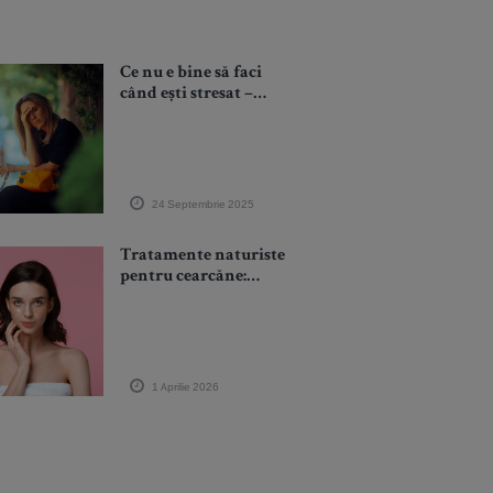
Ce nu e bine să faci
când ești stresat –
greșeli care îți
amplifică anxietatea
24 Septembrie 2025
Tratamente naturiste
pentru cearcăne:
ameliorează pungile
de sub ochi și
îmbunătățesc
aspectul pielii
1 Aprilie 2026