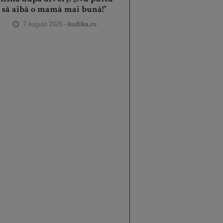
să aibă o mamă mai bună!”
7 August 2026 -
kudika.ro