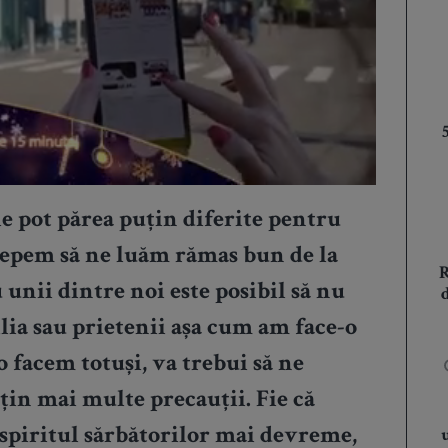
ie pot părea puțin diferite pentru
ncepem să ne luăm rămas bun de la
u unii dintre noi este posibil să nu
lia sau prietenii așa cum am face-o
 facem totuși, va trebui să ne
țin mai multe precauții. Fie că
n spiritul sărbătorilor mai devreme,