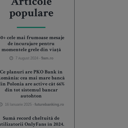
Articole
populare
50+ cele mai frumoase mesaje
de încurajare pentru
momentele grele din viață
7 August 2024 -
9am.ro
Ce planuri are PKO Bank în
România: cea mai mare bancă
din Polonia are active cât 66%
din tot sistemul bancar
autohton
16 Ianuarie 2025 -
futurebanking.ro
Sumă record cheltuită de
utilizatorii OnlyFans în 2024.