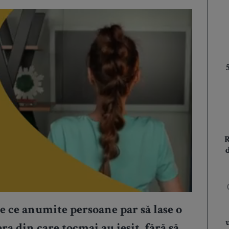
e ce anumite persoane par să lase o