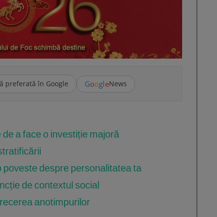
G
o
o
g
l
e
ă preferată în Google
News
e de a face o investiție majoră
ratificării
o poveste despre personalitatea ta
ncție de contextul social
trecerea anotimpurilor