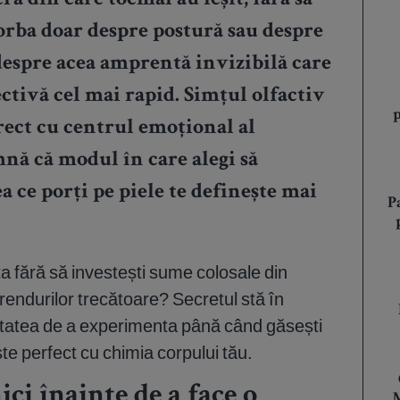
a din care tocmai au ieșit, fără să
rba doar despre postură sau despre
 despre acea amprentă invizibilă care
tivă cel mai rapid. Simțul olfactiv
rect cu centrul emoțional al
mnă că modul în care alegi să
a ce porți pe piele te definește mai
P
ța fără să investești sume colosale din
rendurilor trecătoare? Secretul stă în
citatea de a experimenta până când găsești
e perfect cu chimia corpului tău.
ici înainte de a face o
M