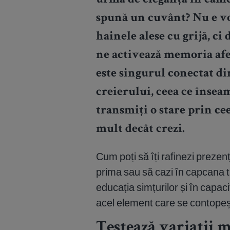
urmă de eleganță în camer
spună un cuvânt? Nu e vo
hainele alese cu grijă, ci
ne activează memoria afec
este singurul conectat di
creierului, ceea ce însea
transmiți o stare prin cee
mult decât crezi.
Cum poți să îți rafinezi prezen
prima sau să cazi în capcana t
educația simțurilor și în capa
acel element care se contopeșt
Testează variații m