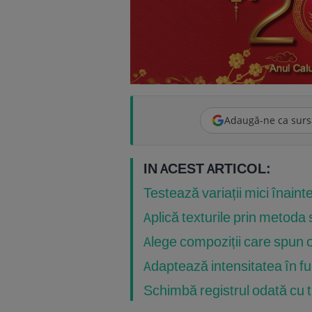
Adaugă-ne ca surs
IN ACEST ARTICOL:
Testează variații mici înaint
Aplică texturile prin metoda st
Alege compoziții care spun 
Adaptează intensitatea în fu
Schimbă registrul odată cu 