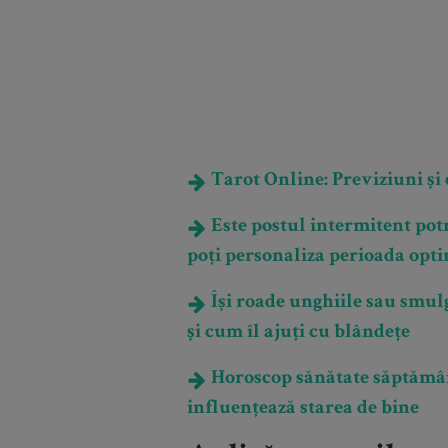
Tarot Online: Previziuni și e
Este postul intermitent potri
poți personaliza perioada opti
Își roade unghiile sau smulg
și cum îl ajuți cu blândețe
Horoscop sănătate săptămân
influențează starea de bine