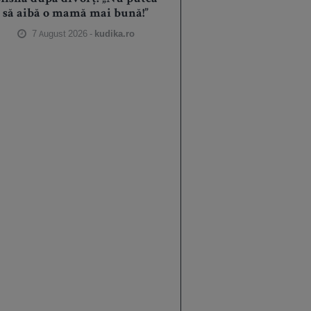
să aibă o mamă mai bună!”
7 August 2026 -
kudika.ro