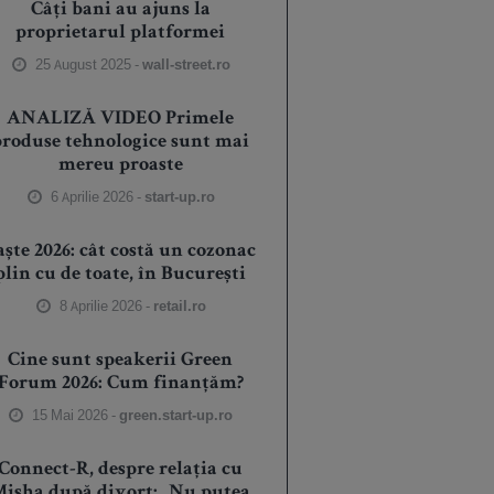
Câți bani au ajuns la
proprietarul platformei
25 August 2025 -
wall-street.ro
ANALIZĂ VIDEO Primele
produse tehnologice sunt mai
mereu proaste
6 Aprilie 2026 -
start-up.ro
aște 2026: cât costă un cozonac
plin cu de toate, în București
8 Aprilie 2026 -
retail.ro
Cine sunt speakerii Green
Forum 2026: Cum finanțăm?
15 Mai 2026 -
green.start-up.ro
Connect-R, despre relația cu
isha după divorț: „Nu putea