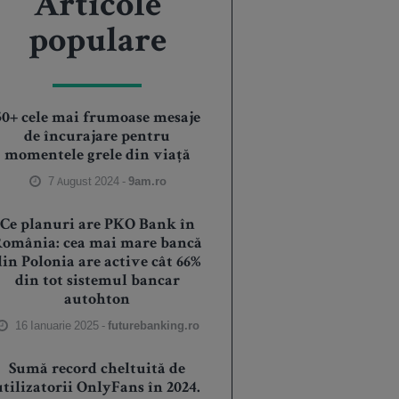
Articole
populare
50+ cele mai frumoase mesaje
de încurajare pentru
momentele grele din viață
7 August 2024 -
9am.ro
Ce planuri are PKO Bank în
România: cea mai mare bancă
din Polonia are active cât 66%
din tot sistemul bancar
autohton
16 Ianuarie 2025 -
futurebanking.ro
Sumă record cheltuită de
utilizatorii OnlyFans în 2024.