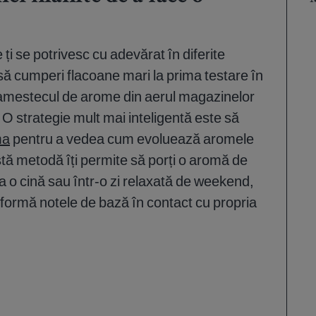
ți se potrivesc cu adevărat în diferite
 să cumperi flacoane mari la prima testare în
i amestecul de arome din aerul magazinelor
e. O strategie mult mai inteligentă este să
ma
pentru a vedea cum evoluează aromele
tă metodă îți permite să porți o aromă de
la o cină sau într-o zi relaxată de weekend,
ormă notele de bază în contact cu propria