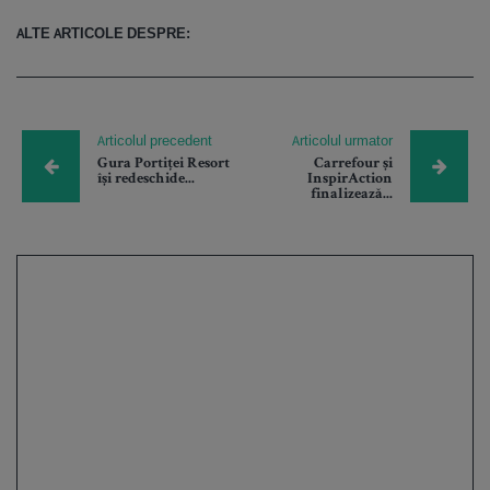
ALTE ARTICOLE DESPRE:
Articolul precedent
Articolul urmator
Gura Portiței Resort
Carrefour și
își redeschide...
InspirAction
finalizează...