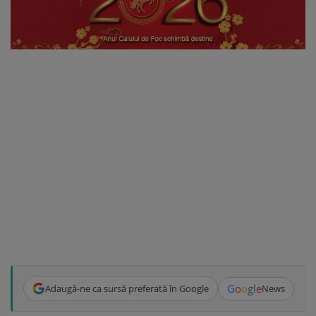
G
o
o
g
l
e
Adaugă-ne ca sursă preferată în Google
News