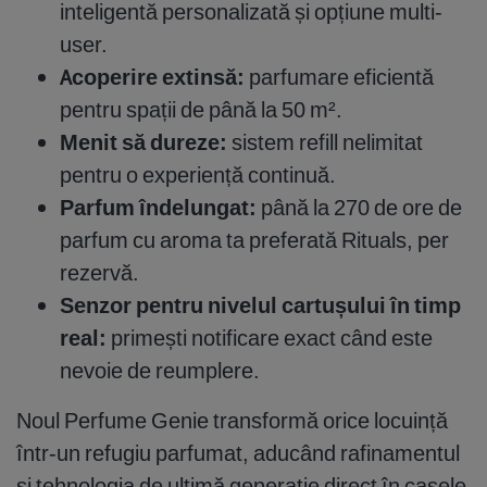
inteligentă personalizată și opțiune multi-
user.
Acoperire extinsă:
parfumare eficientă
pentru spații de până la 50 m².
Menit să dureze:
sistem refill nelimitat
pentru o experiență continuă.
Parfum îndelungat:
până la 270 de ore de
parfum cu aroma ta preferată Rituals, per
rezervă.
Senzor pentru nivelul cartușului în timp
real:
primești notificare exact când este
nevoie de reumplere.
Noul Perfume Genie transformă orice locuință
într-un refugiu parfumat, aducând rafinamentul
și tehnologia de ultimă generație direct în casele