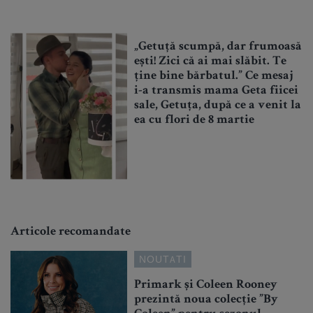
„Getuță scumpă, dar frumoasă
ești! Zici că ai mai slăbit. Te
ține bine bărbatul.” Ce mesaj
i-a transmis mama Geta fiicei
sale, Getuța, după ce a venit la
ea cu flori de 8 martie
Articole recomandate
NOUTATI
Primark și Coleen Rooney
prezintă noua colecție ”By