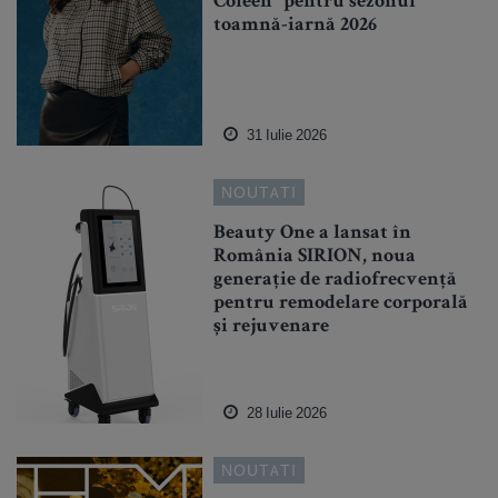
Coleen” pentru sezonul
toamnă-iarnă 2026
31 Iulie 2026
NOUTATI
Beauty One a lansat în
România SIRION, noua
generație de radiofrecvență
pentru remodelare corporală
și rejuvenare
28 Iulie 2026
NOUTATI