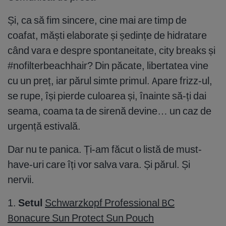
Și, ca să fim sincere, cine mai are timp de
coafat, măști elaborate și ședințe de hidratare
când vara e despre spontaneitate, city breaks și
#nofilterbeachhair? Din păcate, libertatea vine
cu un preț, iar părul simte primul. Apare frizz-ul,
se rupe, își pierde culoarea și, înainte să-ți dai
seama, coama ta de sirenă devine… un caz de
urgență estivală.
Dar nu te panica. Ți-am făcut o listă de must-
have-uri care îți vor salva vara. Și părul. Și
nervii.
1.
Setul
Schwarzkopf Professional BC
Bonacure Sun Protect Sun Pouch