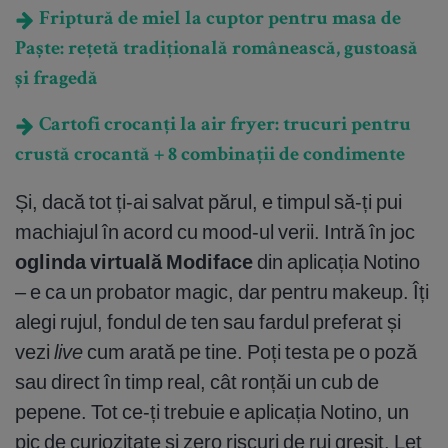
Friptură de miel la cuptor pentru masa de
Paște: rețetă tradițională românească, gustoasă
și fragedă
Cartofi crocanți la air fryer: trucuri pentru
crustă crocantă + 8 combinații de condimente
Și, dacă tot ți-ai salvat părul, e timpul să-ți pui
machiajul în acord cu mood-ul verii. Intră în joc
oglinda virtual
ă
Modiface
din aplicația Notino
– e ca un probator magic, dar pentru makeup. Îți
alegi rujul, fondul de ten sau fardul preferat și
vezi
live
cum arată pe tine. Poți testa pe o poză
sau direct în timp real, cât ronțăi un cub de
pepene. Tot ce-ți trebuie e aplicația Notino, un
pic de curiozitate și zero riscuri de ruj greșit. Let