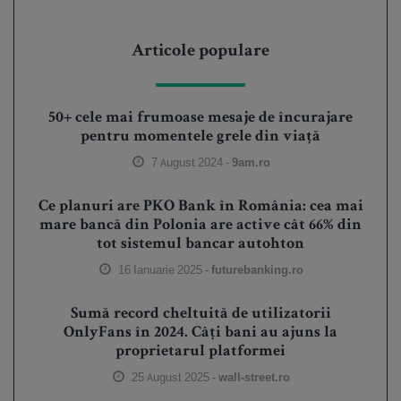
Articole populare
50+ cele mai frumoase mesaje de încurajare
pentru momentele grele din viață
7 August 2024 -
9am.ro
Ce planuri are PKO Bank în România: cea mai
mare bancă din Polonia are active cât 66% din
tot sistemul bancar autohton
16 Ianuarie 2025 -
futurebanking.ro
Sumă record cheltuită de utilizatorii
OnlyFans în 2024. Câți bani au ajuns la
proprietarul platformei
25 August 2025 -
wall-street.ro