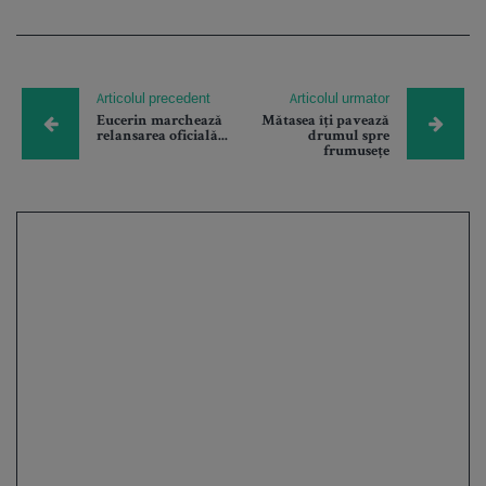
Articolul precedent
Articolul urmator
Eucerin marchează
Mătasea îți pavează
relansarea oficială...
drumul spre
frumusețe