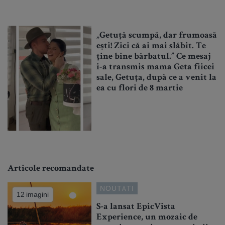
„Getuță scumpă, dar frumoasă
ești! Zici că ai mai slăbit. Te
ține bine bărbatul.” Ce mesaj
i-a transmis mama Geta fiicei
sale, Getuța, după ce a venit la
ea cu flori de 8 martie
Articole recomandate
NOUTATI
12 imagini
S-a lansat EpicVista
Experience, un mozaic de