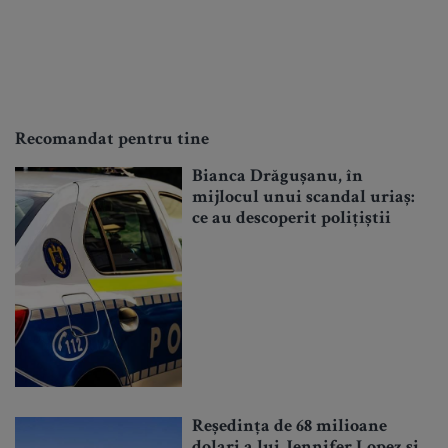
Recomandat pentru tine
Bianca Drăgușanu, în
mijlocul unui scandal uriaș:
ce au descoperit polițiștii
Reședința de 68 milioane
dolari a lui Jennifer Lopez și