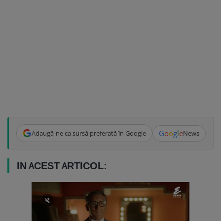
G
o
o
g
l
e
Adaugă-ne ca sursă preferată în Google
News
IN ACEST ARTICOL: