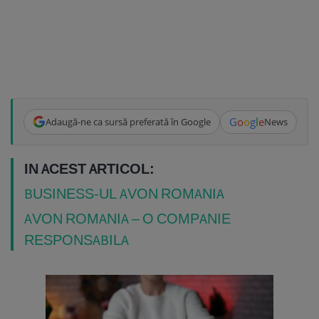
G
o
o
g
l
e
Adaugă-ne ca sursă preferată în Google
News
IN ACEST ARTICOL:
BUSINESS-UL AVON ROMANIA
AVON ROMANIA – O COMPANIE
RESPONSABILA