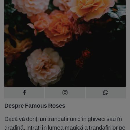
Despre Famous Roses
Dacă vă doriți un trandafir unic în ghiveci sau în
gradină, intrați în lumea magică a trandafirilor pe