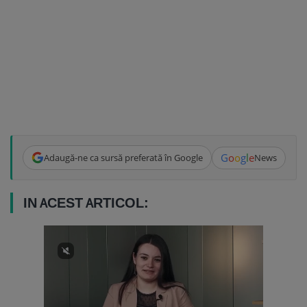
G
o
o
g
l
e
Adaugă-ne ca sursă preferată în Google
News
IN ACEST ARTICOL: