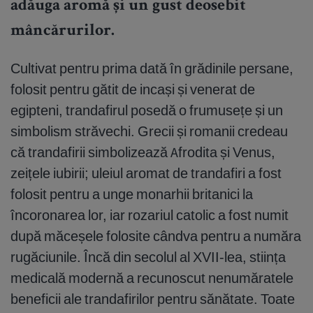
adăuga aromă și un gust deosebit
mâncărurilor.
Cultivat pentru prima dată în grădinile persane,
folosit pentru gătit de incași și venerat de
egipteni, trandafirul posedă o frumusețe și un
simbolism străvechi. Grecii și romanii credeau
că trandafirii simbolizează Afrodita și Venus,
zeițele iubirii; uleiul aromat de trandafiri a fost
folosit pentru a unge monarhii britanici la
încoronarea lor, iar rozariul catolic a fost numit
după măceșele folosite cândva pentru a număra
rugăciunile. Încă din secolul al XVII-lea, stiința
medicală modernă a recunoscut nenumăratele
beneficii ale trandafirilor pentru sănătate. Toate