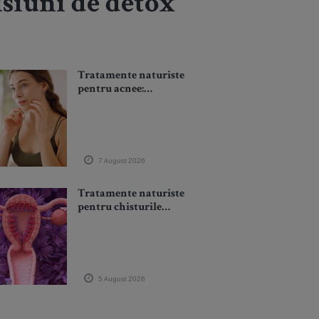
misiuni de detox
Tratamente naturiste
pentru acnee:
ingrediente, plante și
obiceiuri care pot
susține vindecarea
pielii
7 August 2026
Tratamente naturiste
pentru chisturile
ovariene: plante,
alimentație și măsuri
care pot susține starea
de bine
5 August 2026