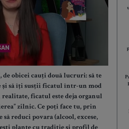
 de obicei cauți două lucruri: să te
P
și să îți susții ficatul într-un mod
realitate, ficatul este deja organul
erea” zilnic. Ce poți face tu, prin
 să reduci povara (alcool, excese,
ești plante cu tradiție și profil de