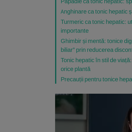
Păpădie ca tonic hepatic: spri
Anghinare ca tonic hepatic ș
Turmeric ca tonic hepatic: ut
importante
Ghimbir și mentă: tonice dig
biliar” prin reducerea discon
Tonic hepatic în stil de viaț
orice plantă
Precauții pentru tonice hepa