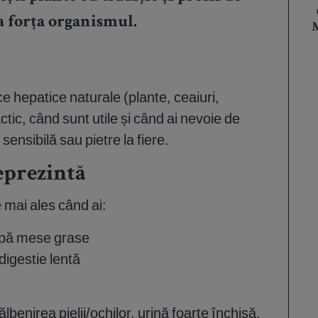
a forța organismul.
M
ce hepatice naturale (plante, ceaiuri,
tic, când sunt utile și când ai nevoie de
sensibilă sau pietre la fiere.
eprezintă
 mai ales când ai:
după mese grase
digestie lentă
enirea pielii/ochilor, urină foarte închisă,