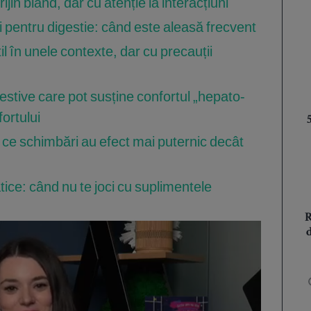
jin blând, dar cu atenție la interacțiuni
i pentru digestie: când este aleasă frecvent
il în unele contexte, dar cu precauții
estive care pot susține confortul „hepato-
fortului
ă: ce schimbări au efect mai puternic decât
tice: când nu te joci cu suplimentele