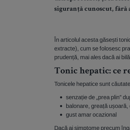
siguranță cunoscut, fără 
În articolul acesta găsești toni
extracte), cum se folosesc prac
prudență, mai ales dacă ai bilă 
Tonic hepatic: ce r
Tonicele hepatice sunt căutate
senzație de „prea plin” 
balonare, greață ușoară, 
gust amar ocazional
Dacă ai simptome precum îngălb