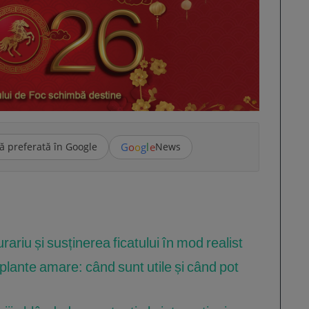
G
o
o
g
l
e
ă preferată în Google
News
ariu și susținerea ficatului în mod realist
plante amare: când sunt utile și când pot