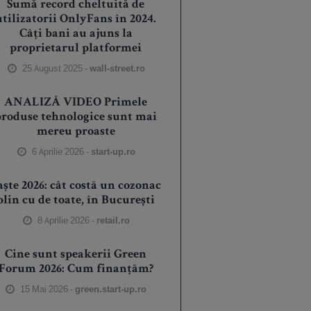
Sumă record cheltuită de
utilizatorii OnlyFans în 2024.
Câți bani au ajuns la
proprietarul platformei
25 August 2025 -
wall-street.ro
ANALIZĂ VIDEO Primele
produse tehnologice sunt mai
mereu proaste
6 Aprilie 2026 -
start-up.ro
aște 2026: cât costă un cozonac
plin cu de toate, în București
8 Aprilie 2026 -
retail.ro
Cine sunt speakerii Green
Forum 2026: Cum finanțăm?
15 Mai 2026 -
green.start-up.ro