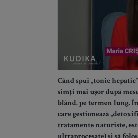
Când spui „tonic hepatic”,
simți mai ușor după mese 
blând, pe termen lung. În 
care gestionează „detoxifi
tratamente naturiste, este
ultraprocesate) și să folos