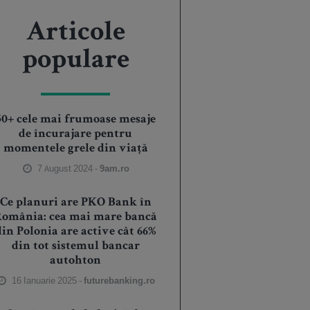
Articole
populare
50+ cele mai frumoase mesaje
de încurajare pentru
momentele grele din viață
7 August 2024 -
9am.ro
Ce planuri are PKO Bank în
România: cea mai mare bancă
din Polonia are active cât 66%
din tot sistemul bancar
autohton
16 Ianuarie 2025 -
futurebanking.ro