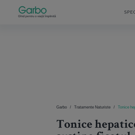
SPEC
Ghid pentru o viață împlinită
Garbo
Tratamente Naturiste
Tonice hep
Tonice hepatice