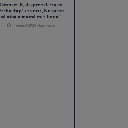
Connect-R, despre relația cu
isha după divorț: „Nu putea
să aibă o mamă mai bună!”
7 August 2026 -
kudika.ro