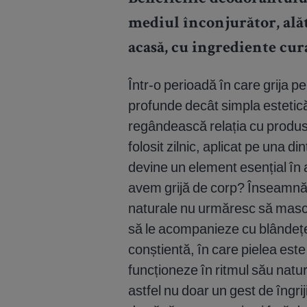
mediul înconjurător, alăt
acasă, cu ingrediente cur
Într-o perioadă în care grija 
profunde decât simpla estetică
regândească relația cu produse
folosit zilnic, aplicat pe una d
devine un element esențial în 
avem grijă de corp? Înseamnă
naturale nu urmăresc să masch
să le acompanieze cu blândeț
conștientă, în care pielea este
funcționeze în ritmul său natu
astfel nu doar un gest de îngrij