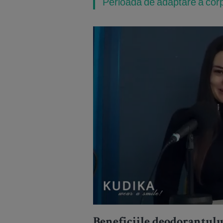
Perioada de adaptare a corp
Beneficiile deodorantulu