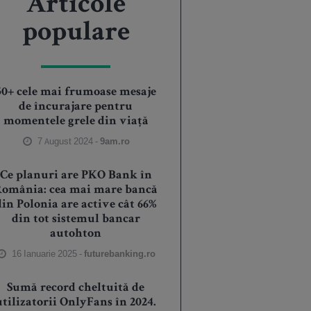
Articole
populare
50+ cele mai frumoase mesaje
de încurajare pentru
momentele grele din viață
7 August 2024 -
9am.ro
Ce planuri are PKO Bank în
România: cea mai mare bancă
din Polonia are active cât 66%
din tot sistemul bancar
autohton
16 Ianuarie 2025 -
futurebanking.ro
Sumă record cheltuită de
utilizatorii OnlyFans în 2024.