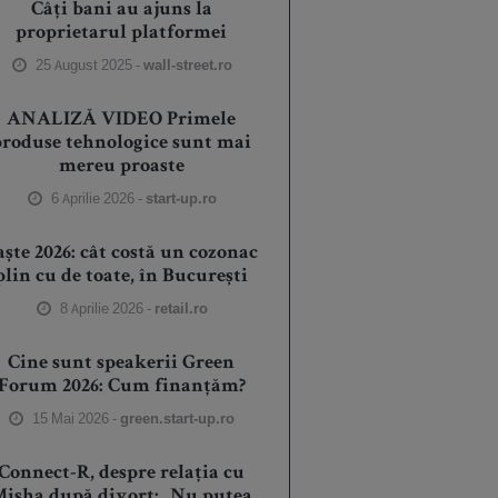
Câți bani au ajuns la
proprietarul platformei
25 August 2025 -
wall-street.ro
ANALIZĂ VIDEO Primele
produse tehnologice sunt mai
mereu proaste
6 Aprilie 2026 -
start-up.ro
aște 2026: cât costă un cozonac
plin cu de toate, în București
8 Aprilie 2026 -
retail.ro
Cine sunt speakerii Green
Forum 2026: Cum finanțăm?
15 Mai 2026 -
green.start-up.ro
Connect-R, despre relația cu
isha după divorț: „Nu putea