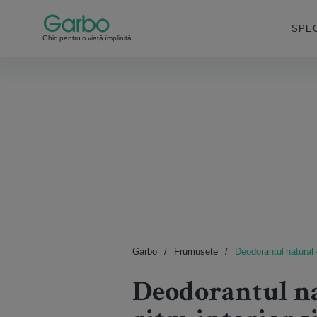
SPEC
Ghid pentru o viață împlinită
Garbo
Frumusete
Deodorantul natural –
Deodorantul na