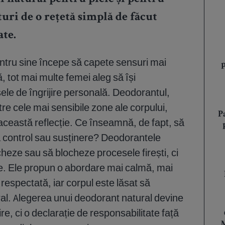
uri de o rețetă simplă de făcut
ate.
pentru sine începe să capete sensuri mai
, tot mai multe femei aleg să își
le de îngrijire personală. Deodorantul,
intre cele mai sensibile zone ale corpului,
P
această reflecție. Ce înseamnă, de fapt, să
 control sau susținere? Deodorantele
eze sau să blocheze procesele firești, ci
e. Ele propun o abordare mai calmă, mai
 respectată, iar corpul este lăsat să
ral. Alegerea unui deodorant natural devine
ire, ci o declarație de responsabilitate față
M