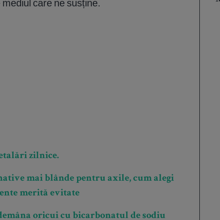
e mediul care ne susține.
talări zilnice.
ative mai blânde pentru axile, cum alegi
iente merită evitate
demâna oricui cu bicarbonatul de sodiu