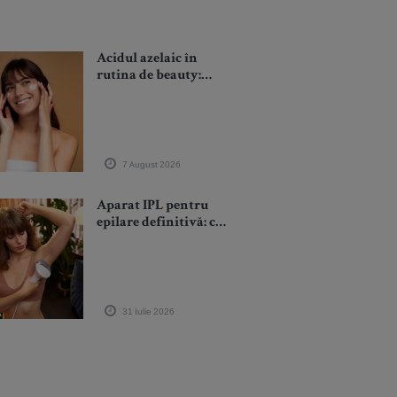
Acidul azelaic în
rutina de beauty:
pentru ce probleme
poate ajuta, cum îl
folosești și unde are
limite
7 August 2026
Aparat IPL pentru
epilare definitivă: ce
trebuie să știi înainte
de utilizarea lui
acasă?
31 Iulie 2026