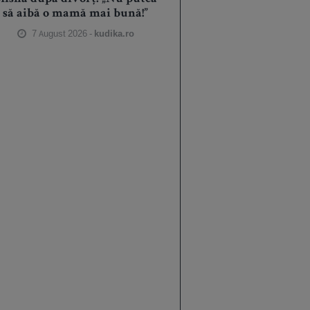
să aibă o mamă mai bună!”
7 August 2026 -
kudika.ro