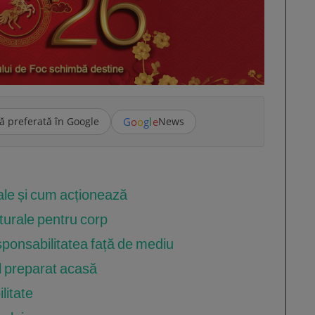
G
o
o
g
l
e
ă preferată în Google
News
ale și cum acționează
turale pentru corp
sponsabilitatea față de mediu
l preparat acasă
ilitate