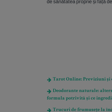
de sănătatea proprie și față d
Tarot Online: Previziuni și e
Deodorante naturale: altern
formula potrivită și ce ingred
Trucuri de frumusețe la în