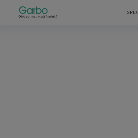
SPEC
Ghid pentru o viață împlinită