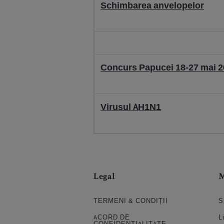
Schimbarea anvelopelor
Concurs Papucei 18-27 mai 
Virusul AH1N1
Legal
TERMENI & CONDIȚII
S
ACORD DE
L
CONFIDENȚIALITATE