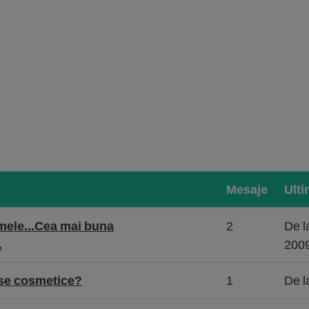
Mesaje
Ulti
 mele...Cea mai buna
2
De l
.
2009
use cosmetice?
1
De l