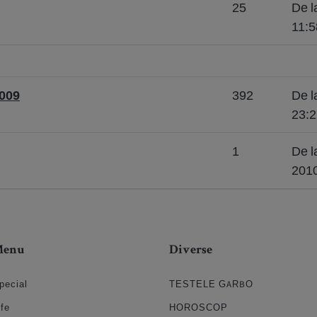
25
De l
11:5
2009
392
De l
23:2
1
De l
2010
Menu
Diverse
pecial
TESTELE GARBO
ife
HOROSCOP