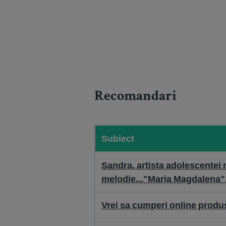
Recomandari
Subiect
Sandra, artista adolescentei
melodie..."Maria Magdalena"
Vrei sa cumperi online prod