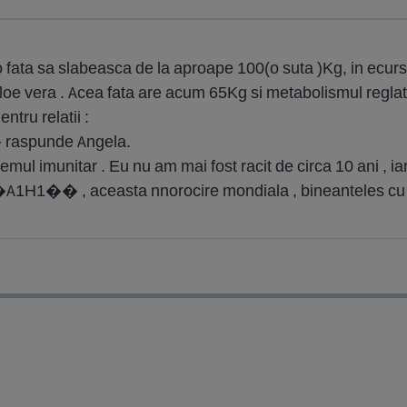
 fata sa slabeasca de la aproape 100(o suta )Kg, in ecurs 
loe vera . Acea fata are acum 65Kg si metabolismul reglat;
ntru relatii :
� raspunde Angela.
temul imunitar . Eu nu am mai fost racit de circa 10 ani , 
 �A1H1�� , aceasta nnorocire mondiala , bineanteles cu p