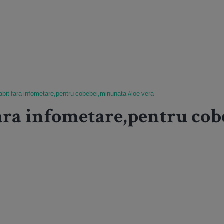
labit fara infometare,pentru cobebei,minunata Aloe vera
fara infometare,pentru co