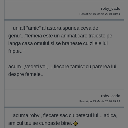
roby_cado
Postat pe 15 Martie 2010 18:54
un alt "amic" al astora,spunea ceva de
genu'..."femeia este un animal,care traieste pe
langa casa omului,si se hraneste cu zilele lui
fripte.."
acum..,vedeti voi,...,fiecare "amic" cu parerea lui
despre femeie..
roby_cado
Postat pe 15 Martie 2010 19:29
acuma roby , fiecare sac cu petecul lui... adica,
amicul tau se cunoaste bine.