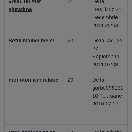
vreau un sfat
31
De la:
ajutatima
ines_kidz 21
Decembrie
2011 20:03
Seful mamei mele!
20
De la: Axl_22
27
Septembrie
2011 07:08
monotonia in relatie
20
De la:
garbo098181
10 Februarie
2010 17:17