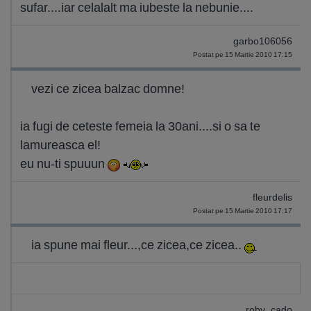
sufar....iar celalalt ma iubeste la nebunie....
garbo106056
Postat pe 15 Martie 2010 17:15
vezi ce zicea balzac domne!
ia fugi de ceteste femeia la 30ani....si o sa te
lamureasca el!
eu nu-ti spuuun
fleurdelis
Postat pe 15 Martie 2010 17:17
ia spune mai fleur...,ce zicea,ce zicea..
roby_cado