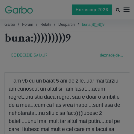
Horoscop 2026
Garbo
Forum
Relatii
Despartiri
buna:)))))))))9
buna:)))))))))9
CE DECIZIE SA IAU?
deznadejde...
am vb cu un baiat 5 ani de zile...iar mai tarziu
am cunoscut un altul si l am lasat....acum
regret...nu stiu daca regret sau e doar o ambitie
de a mea...cum ca l as vrea inapoi...sunt asa de
nehotarata...nu stiu c sa fac:((((iubesc 2
baieti....unul mai mult iar altul mai putin....cel pe
care il iubesc mai mult e cel care m a facut sa