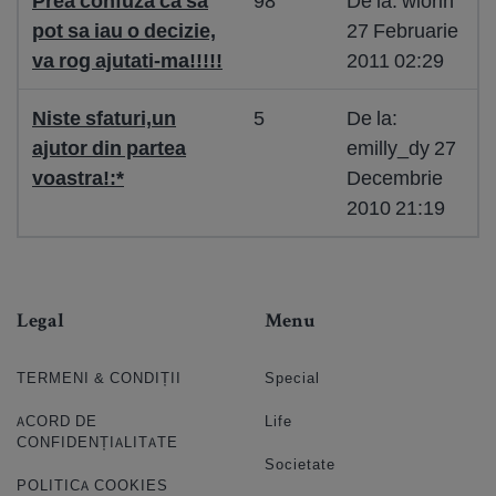
Prea confuza ca sa
98
De la: wiorin
pot sa iau o decizie,
27 Februarie
va rog ajutati-ma!!!!!
2011 02:29
Niste sfaturi,un
5
De la:
ajutor din partea
emilly_dy 27
voastra!:*
Decembrie
2010 21:19
Legal
Menu
TERMENI & CONDIȚII
Special
ACORD DE
Life
CONFIDENȚIALITATE
Societate
POLITICA COOKIES