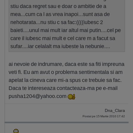
stiu daca regret sau e doar o ambitie de a
mea...cum ca l as vrea inapoi...sunt asa de
nehotarata...nu stiu c sa fac:((((iubesc 2
baieti....unul mai mult iar altul mai putin....cel pe
care il iubesc mai mult e cel care m a facut sa
sufar....iar celalalt ma iubeste la nebunie....
ai nevoie de indrumare, daca este sa fiti impreuna
veti fi. Eu am avut o problema sentimentala si am
apelat la cineva care mi-a spus ce trebuie sa fac.
Daca te intereseaza contacteaza-ma pe e-mail
pusha1204@yahoo.com
Dna_Clara
Postat pe 15 Martie 2010 17:42