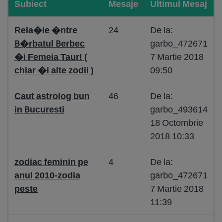
Subiect
Mesaje
Ultimul Mesaj
Rela�ie �ntre
24
De la:
B�rbatul Berbec
garbo_472671
�i Femeia Taur! (
7 Martie 2018
chiar �i alte zodii )
09:50
Caut astrolog bun
46
De la:
in Bucuresti
garbo_493614
18 Octombrie
2018 10:33
zodiac feminin pe
4
De la:
anul 2010-zodia
garbo_472671
peste
7 Martie 2018
11:39