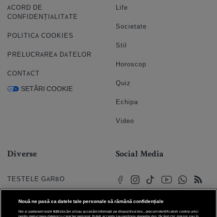
ACORD DE
Life
CONFIDENȚIALITATE
Societate
POLITICA COOKIES
Stil
PRELUCRAREA DATELOR
Horoscop
CONTACT
Quiz
SETĂRI COOKIE
Echipa
Video
Diverse
Social Media
TESTELE GARBO
HOROSCOP
Nouă ne pasă ca datele tale personale să rămână confidențiale
Noi și partenerii noștri
610
stocăm și/sau accesăm informații pe dispozitivul dvs., precum identificatorii cookie unici
HOROSCOPUL IUBIRII
pentru prelucrarea datelor cu caracter personal. Puteți accepta sau gestiona alegerile dvs. făcând clic mai jos sau în