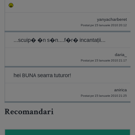
yanyacharberet
Postat pe 15 Ianuarie 2010 20:12
...scuip� �n s�n....f�r� incantații...
daria_
Postat pe 15 Ianuarie 2010 21:17
hei BUNA searra tuturor!
anirica
Postat pe 15 Ianuarie 2010 21:25
Recomandari