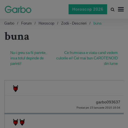
Horoscop 2026
Garbo
Forum
Horoscop
Zodii - Descrieri
buna
buna
Nu-i greu sa fii parinte,
Ce frumoasa e viata cand vedem
insa totul depinde de
culorile ei! Cel mai bun CAROTENOID
parinti!
din lume
garbo093637
Postat pe 15 Ianuarie 2010 18:04