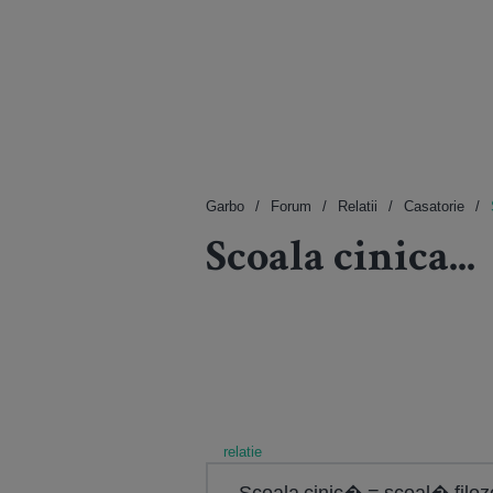
Garbo
Forum
Relatii
Casatorie
Scoala cinica...
relatie
Școala cinic� = școal� filoz