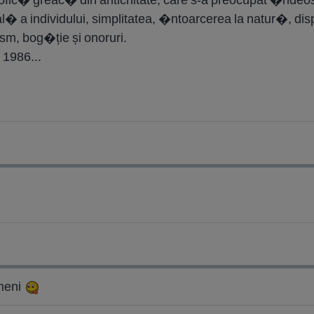
a individului, simplitatea, �ntoarcerea la natur�, dispr
ism, bog�ție și onoruri.
 1986...
meni