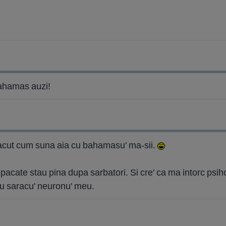
bahamas auzi!
lacut cum suna aia cu bahamasu' ma-sii.
 pacate stau pina dupa sarbatori. Si cre' ca ma intorc psi
tru saracu' neuronu' meu.