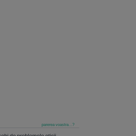
parerea voastra...?
bi de problemele eticii,