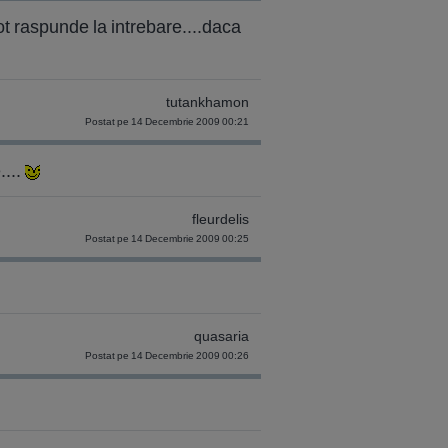
ot raspunde la intrebare....daca
tutankhamon
Postat pe 14 Decembrie 2009 00:21
....
fleurdelis
Postat pe 14 Decembrie 2009 00:25
quasaria
Postat pe 14 Decembrie 2009 00:26