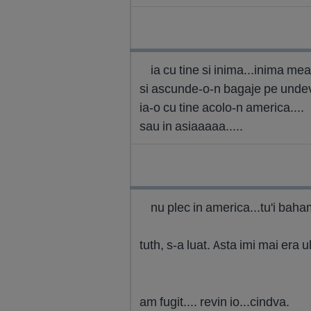
ia cu tine si inima...inima mea.
si ascunde-o-n bagaje pe unde
ia-o cu tine acolo-n america....
sau in asiaaaaa.....
nu plec in america...tu'i bah
tuth, s-a luat. Asta imi mai era
am fugit.... revin io...cindva.