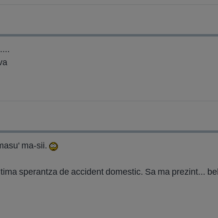
...
va
amasu' ma-sii.
 ultima sperantza de accident domestic. Sa ma prezint... be