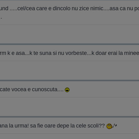
nd .....cel/cea care e dincolo nu zice nimic....asa ca nu p
.
rm k e asa...k te suna si nu vorbeste...k doar erai la minee
pacate vocea e cunoscuta....
pana la urma! sa fie oare depe la cele scoli??