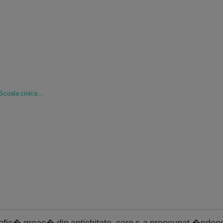
Scoala cinica...
ofic� greac� din antichitate, care s-a preocupat �ndeose