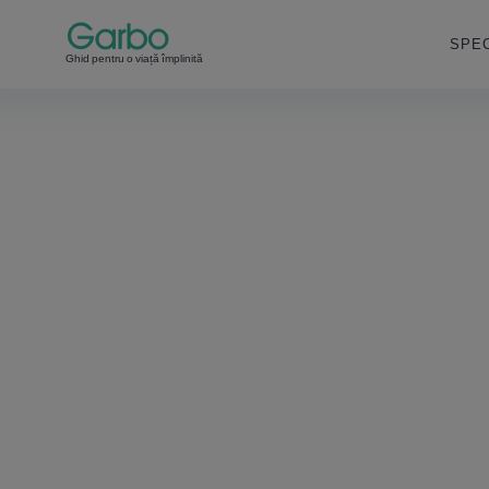
SPEC
Ghid pentru o viață împlinită