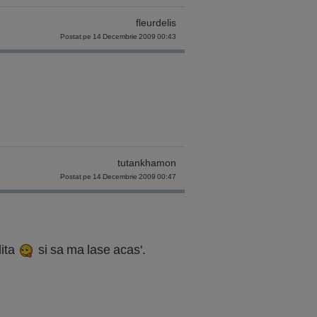
fleurdelis
Postat pe 14 Decembrie 2009 00:43
tutankhamon
Postat pe 14 Decembrie 2009 00:47
lita
si sa ma lase acas'.