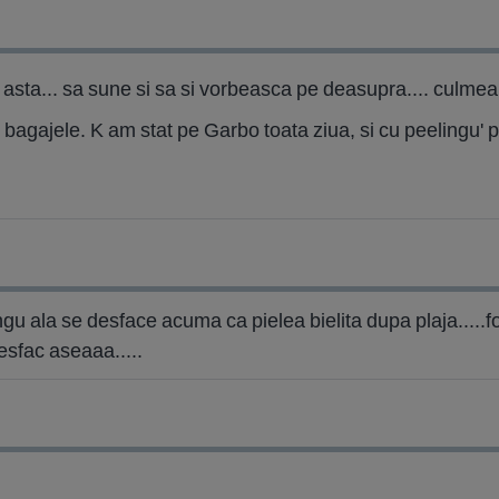
asta... sa sune si sa si vorbeasca pe deasupra.... culmea 
 bagajele. K am stat pe Garbo toata ziua, si cu peelingu' pe
ingu ala se desface acuma ca pielea bielita dupa plaja.....f
desfac aseaaa.....