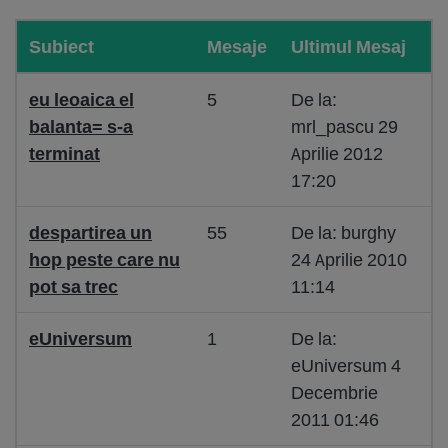
Subiect
Mesaje
Ultimul Mesaj
eu leoaica el
5
De la:
balanta= s-a
mrl_pascu 29
terminat
Aprilie 2012
17:20
despartirea un
55
De la: burghy
hop peste care nu
24 Aprilie 2010
pot sa trec
11:14
eUniversum
1
De la:
eUniversum 4
Decembrie
2011 01:46