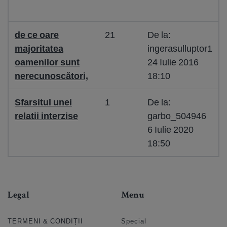
de ce oare
21
De la:
majoritatea
ingerasulluptor1
oamenilor sunt
24 Iulie 2016
nerecunoscători,
18:10
Sfarsitul unei
1
De la:
relatii interzise
garbo_504946
6 Iulie 2020
18:50
Legal
Menu
TERMENI & CONDIȚII
Special