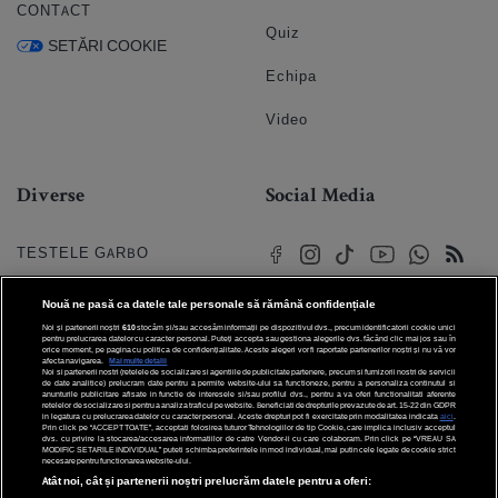
CONTACT
Quiz
SETĂRI COOKIE
Echipa
Video
Diverse
Social Media
TESTELE GARBO
HOROSCOP
Nouă ne pasă ca datele tale personale să rămână confidențiale
Noi și partenerii noștri
610
stocăm și/sau accesăm informații pe dispozitivul dvs., precum identificatorii cookie unici
HOROSCOPUL IUBIRII
pentru prelucrarea datelor cu caracter personal. Puteți accepta sau gestiona alegerile dvs. făcând clic mai jos sau în
orice moment, pe pagina cu politica de confidențialitate. Aceste alegeri vor fi raportate partenerilor noștri și nu vă vor
afecta navigarea.
Mai multe detalii
Noi si partenerii nostri (retelele de socializare si agentiile de publicitate partenere, precum si furnizorii nostri de servicii
© 2026 Internet Corp SRL
FORUMURI
de date analitice) prelucram date pentru a permite website-ului sa functioneze, pentru a personaliza continutul si
Toate drepturile rezervate
anunturile publicitare afisate in functie de interesele si/sau profilul dvs., pentru a va oferi functionalitati aferente
retelelor de socializare si pentru a analiza traficul pe website. Beneficiati de drepturile prevazute de art. 15-22 din GDPR
in legatura cu prelucrarea datelor cu caracter personal. Aceste drepturi pot fi exercitate prin modalitatea indicata
aici
.
TRATAMENTE NATURISTE
Prin click pe “ACCEPT TOATE”, acceptati folosirea tuturor Tehnologiilor de tip Cookie, care implica inclusiv acceptul
dvs. cu privire la stocarea/accesarea informatiilor de catre Vendor-ii cu care colaboram. Prin click pe “VREAU SA
MODIFIC SETARILE INDIVIDUAL” puteti schimba preferintele in mod individual, mai putin cele legate de cookie strict
necesare pentru functionarea website-ului.
DICTIONARE NUME
Atât noi, cât și partenerii noștri prelucrăm datele pentru a oferi: