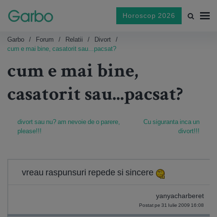
Horoscop 2026
Garbo
Forum
Relatii
Divort
cum e mai bine, casatorit sau...pacsat?
cum e mai bine,
casatorit sau...pacsat?
divort sau nu? am nevoie de o parere,
Cu siguranta inca un
please!!!
divort!!!
vreau raspunsuri repede si sincere
yanyacharberet
Postat pe 31 Iulie 2009 16:08