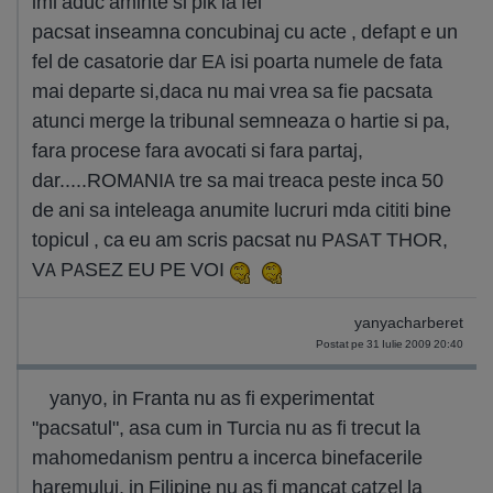
imi aduc aminte si pik la fel
pacsat inseamna concubinaj cu acte , defapt e un
fel de casatorie dar EA isi poarta numele de fata
mai departe si,daca nu mai vrea sa fie pacsata
atunci merge la tribunal semneaza o hartie si pa,
fara procese fara avocati si fara partaj,
dar.....ROMANIA tre sa mai treaca peste inca 50
de ani sa inteleaga anumite lucruri mda cititi bine
topicul , ca eu am scris pacsat nu PASAT THOR,
VA PASEZ EU PE VOI
yanyacharberet
Postat pe 31 Iulie 2009 20:40
yanyo, in Franta nu as fi experimentat
"pacsatul", asa cum in Turcia nu as fi trecut la
mahomedanism pentru a incerca binefacerile
haremului, in Filipine nu as fi mancat catzel la