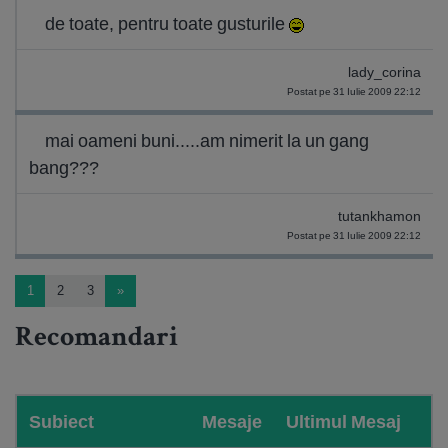
de toate, pentru toate gusturile
lady_corina
Postat pe 31 Iulie 2009 22:12
mai oameni buni.....am nimerit la un gang
bang???
tutankhamon
Postat pe 31 Iulie 2009 22:12
1
2
3
»
Recomandari
Subiect
Mesaje
Ultimul Mesaj