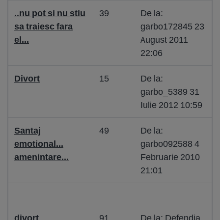
..nu pot si nu stiu
39
De la:
sa traiesc fara
garbo172845 23
el...
August 2011
22:06
Divort
15
De la:
garbo_5389 31
Iulie 2012 10:59
Santaj
49
De la:
emotional...
garbo092588 4
amenintare...
Februarie 2010
21:01
divort
91
De la: Defendia