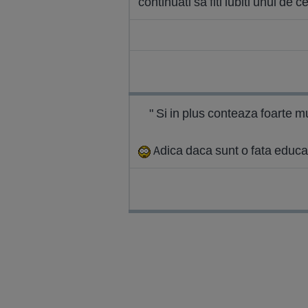
continuati sa fiti iubiti unul de c
" Si in plus conteaza foarte mu
Adica daca sunt o fata educat