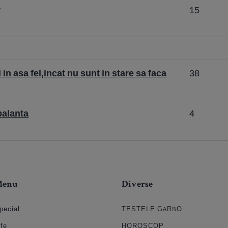
r
15
 in asa fel,incat nu sunt in stare sa faca
38
balanta
4
Menu
Diverse
pecial
TESTELE GARBO
ife
HOROSCOP