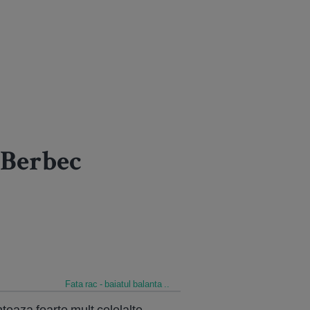
 Berbec
Fata rac - baiatul balanta ..
teaza foarte mult celelalte