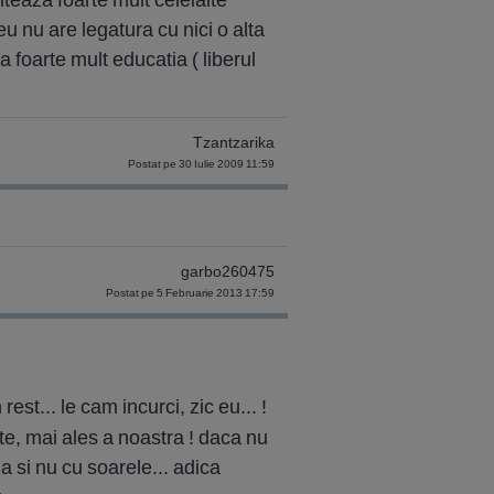
 nu are legatura cu nici o alta
a foarte mult educatia ( liberul
Tzantzarika
Postat pe 30 Iulie 2009 11:59
garbo260475
Postat pe 5 Februarie 2013 17:59
 rest... le cam incurci, zic eu... !
ete, mai ales a noastra ! daca nu
za si nu cu soarele... adica