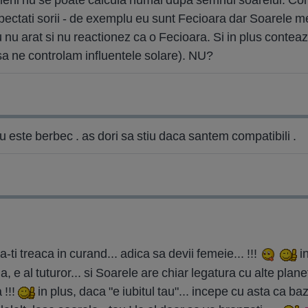
ctati sorii - de exemplu eu sunt Fecioara dar Soarele meu
 eu nu arat si nu reactionez ca o Fecioara. Si in plus conteaz
t sa ne controlam influentele solare). NU?
eu este berbec . as dori sa stiu daca santem compatibili .
a-ti treaca in curand... adica sa devii femeie... !!!
in
a, e al tuturor... si Soarele are chiar legatura cu alte plan
 !!!
in plus, daca "e iubitul tau"... incepe cu asta ca ba