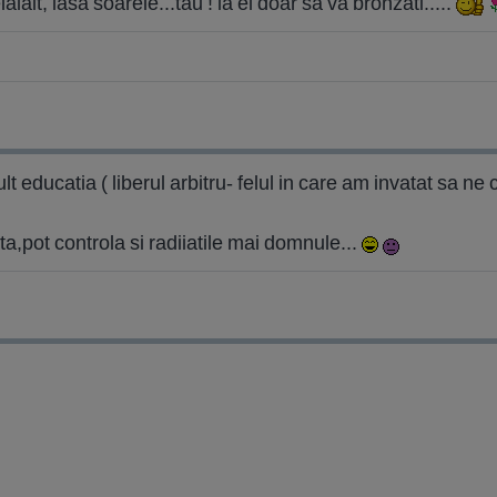
elalalt, lasa soarele...tau ! la el doar sa va bronzati.....
lt educatia ( liberul arbitru- felul in care am invatat sa ne 
a,pot controla si radiiatile mai domnule...