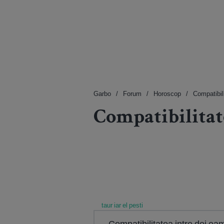
Garbo
Forum
Horoscop
Compatibili
Compatibilitat
taur iar el pesti
Compatibilitatea intre doi oa