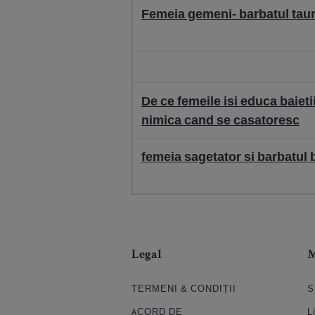
Femeia gemeni- barbatul tau
De ce femeile isi educa baietii
nimica cand se casatoresc
femeia sagetator si barbatul 
Legal
TERMENI & CONDIȚII
S
ACORD DE
L