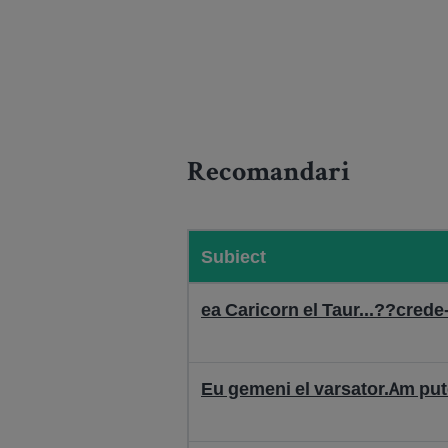
Recomandari
Subiect
ea Caricorn el Taur...??crede-t
Eu gemeni el varsator.Am pute