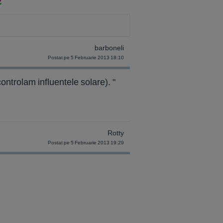
barboneli
Postat pe 5 Februarie 2013 18:10
controlam influentele solare). "
Rotty
Postat pe 5 Februarie 2013 19:29