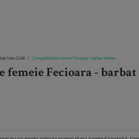
tati Intre Zodii
Compatibilitate femeie Fecioara - barbat Berbec
e femeie Fecioara - barbat
meni nu se poate calcula numai dupa semnul soarelui. Con