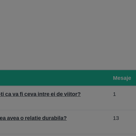
Mesaje
i ca va fi ceva intre ei de viitor?
1
a avea o relatie durabila?
13