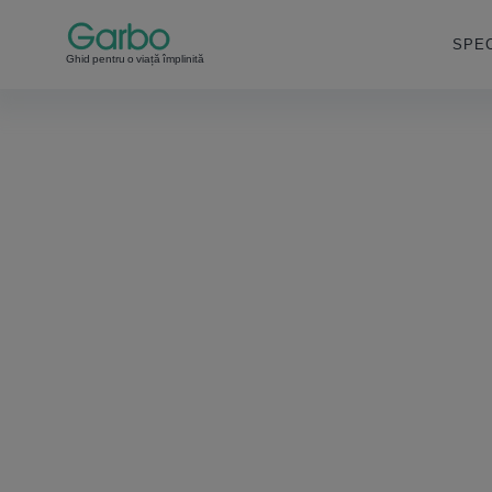
SPEC
Ghid pentru o viață împlinită