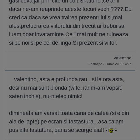
gasi ceva jar prin cite un colt.Si-atunci,ce ar fi
daca ne-am reaprinde aceste focuri vechi????.Eu
cred ca,daca se vrea trairea prezentului si,mai
ales,prelucrarea viitorului,din trecut ar trebui sa
luam doar invataminte.Ce-i mai mult ne ruineaza
si pe noi si pe cei de linga.Si prezent si viitor.
valentino
Postat pe 29 Iunie 2009 14:26
valentino, asta e profunda rau...si la ora asta,
desi nu mai sunt blonda (wife, iar m-am vopsit,
saten inchis), nu-nteleg nimic!
dimineata am varsat toata cana de cafea (si e din
aia de lapte) pe ecran si tastastura...asa ca am
pus alta tastatura, pana se scurge aia!!