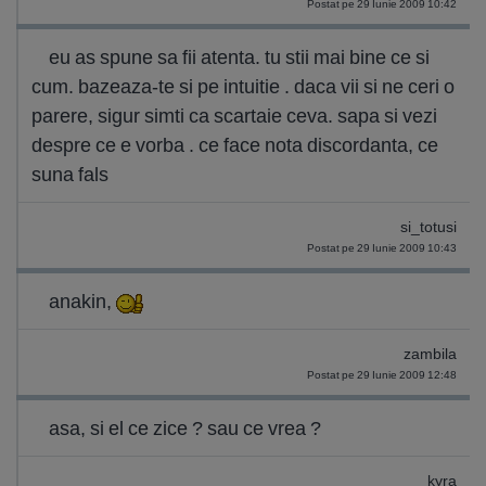
Postat pe 29 Iunie 2009 10:42
eu as spune sa fii atenta. tu stii mai bine ce si
cum. bazeaza-te si pe intuitie . daca vii si ne ceri o
parere, sigur simti ca scartaie ceva. sapa si vezi
despre ce e vorba . ce face nota discordanta, ce
suna fals
si_totusi
Postat pe 29 Iunie 2009 10:43
anakin,
zambila
Postat pe 29 Iunie 2009 12:48
asa, si el ce zice ? sau ce vrea ?
kyra