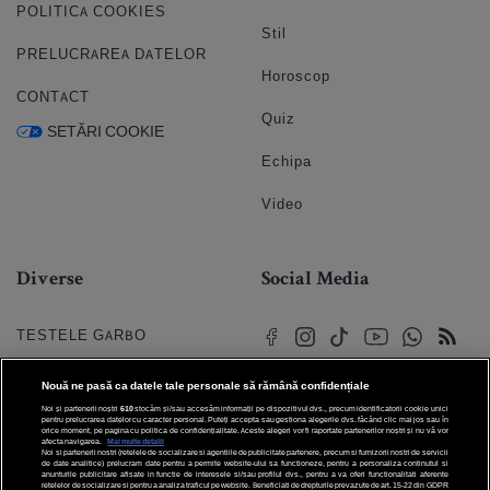
POLITICA COOKIES
Stil
PRELUCRAREA DATELOR
Horoscop
CONTACT
Quiz
SETĂRI COOKIE
Echipa
Video
Diverse
Social Media
TESTELE GARBO
HOROSCOP
Nouă ne pasă ca datele tale personale să rămână confidențiale
Noi și partenerii noștri
610
stocăm și/sau accesăm informații pe dispozitivul dvs., precum identificatorii cookie unici
HOROSCOPUL IUBIRII
pentru prelucrarea datelor cu caracter personal. Puteți accepta sau gestiona alegerile dvs. făcând clic mai jos sau în
orice moment, pe pagina cu politica de confidențialitate. Aceste alegeri vor fi raportate partenerilor noștri și nu vă vor
afecta navigarea.
Mai multe detalii
Noi si partenerii nostri (retelele de socializare si agentiile de publicitate partenere, precum si furnizorii nostri de servicii
© 2026 Internet Corp SRL
FORUMURI
de date analitice) prelucram date pentru a permite website-ului sa functioneze, pentru a personaliza continutul si
Toate drepturile rezervate
anunturile publicitare afisate in functie de interesele si/sau profilul dvs., pentru a va oferi functionalitati aferente
retelelor de socializare si pentru a analiza traficul pe website. Beneficiati de drepturile prevazute de art. 15-22 din GDPR