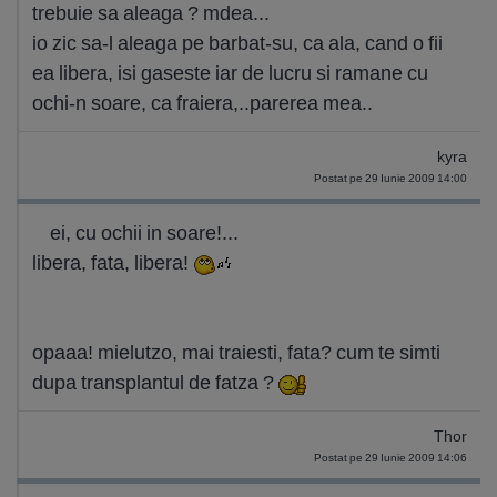
trebuie sa aleaga ? mdea...
io zic sa-l aleaga pe barbat-su, ca ala, cand o fii
ea libera, isi gaseste iar de lucru si ramane cu
ochi-n soare, ca fraiera,..parerea mea..
kyra
Postat pe 29 Iunie 2009 14:00
ei, cu ochii in soare!...
libera, fata, libera!
opaaa! mielutzo, mai traiesti, fata? cum te simti
dupa transplantul de fatza ?
Thor
Postat pe 29 Iunie 2009 14:06