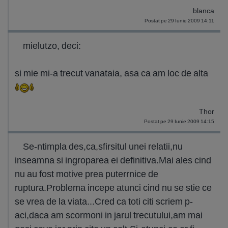
blanca
Postat pe 29 Iunie 2009 14:11
mielutzo, deci:
si mie mi-a trecut vanataia, asa ca am loc de alta
Thor
Postat pe 29 Iunie 2009 14:15
Se-ntimpla des,ca,sfirsitul unei relatii,nu
inseamna si ingroparea ei definitiva.Mai ales cind
nu au fost motive prea puterrnice de
ruptura.Problema incepe atunci cind nu se stie ce
se vrea de la viata...Cred ca toti citi scriem p-
aci,daca am scormoni in jarul trecutului,am mai