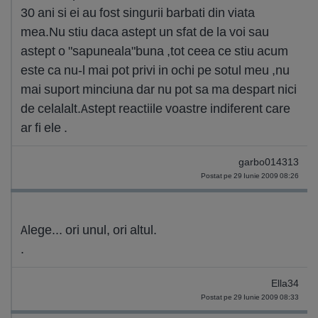
30 ani si ei au fost singurii barbati din viata
mea.Nu stiu daca astept un sfat de la voi sau
astept o "sapuneala"buna ,tot ceea ce stiu acum
este ca nu-l mai pot privi in ochi pe sotul meu ,nu
mai suport minciuna dar nu pot sa ma despart nici
de celalalt.Astept reactiile voastre indiferent care
ar fi ele .
garbo014313
Postat pe 29 Iunie 2009 08:26
Alege... ori unul, ori altul.
.
Ella34
Postat pe 29 Iunie 2009 08:33