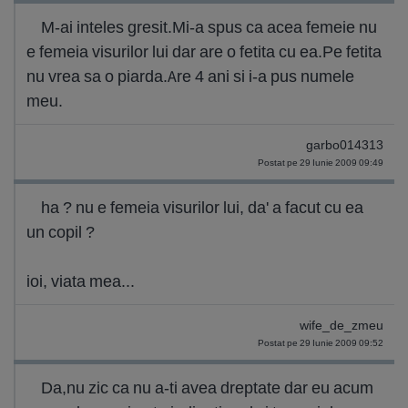
M-ai inteles gresit.Mi-a spus ca acea femeie nu
e femeia visurilor lui dar are o fetita cu ea.Pe fetita
nu vrea sa o piarda.Are 4 ani si i-a pus numele
meu.
garbo014313
Postat pe 29 Iunie 2009 09:49
ha ? nu e femeia visurilor lui, da' a facut cu ea
un copil ?
ioi, viata mea...
wife_de_zmeu
Postat pe 29 Iunie 2009 09:52
Da,nu zic ca nu a-ti avea dreptate dar eu acum