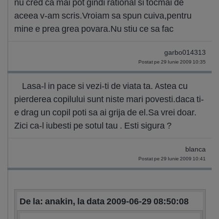
nu cred ca mai pot gindi rational si tocmai de
aceea v-am scris.Vroiam sa spun cuiva,pentru
mine e prea grea povara.Nu stiu ce sa fac
garbo014313
Postat pe 29 Iunie 2009 10:35
Lasa-l in pace si vezi-ti de viata ta. Astea cu
pierderea copilului sunt niste mari povesti.daca ti-
e drag un copil poti sa ai grija de el.Sa vrei doar.
Zici ca-l iubesti pe sotul tau . Esti sigura ?
blanca
Postat pe 29 Iunie 2009 10:41
De la: anakin, la data 2009-06-29 08:50:08