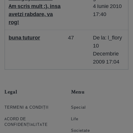
Am scris mult :), insa
4 Iunie 2010
avetzi rabdare, va
17:40
rog!
buna tuturor
47
De la: l_flory
10
Decembrie
2009 17:04
Legal
Menu
TERMENI & CONDIȚII
Special
ACORD DE
Life
CONFIDENȚIALITATE
Societate