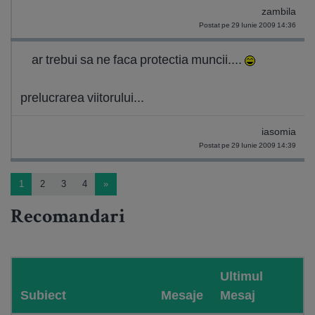
zambila
Postat pe 29 Iunie 2009 14:36
ar trebui sa ne faca protectia muncii....
prelucrarea viitorului...
iasomia
Postat pe 29 Iunie 2009 14:39
1
2
3
4
»
Recomandari
Ultimul
Subiect
Mesaje
Mesaj