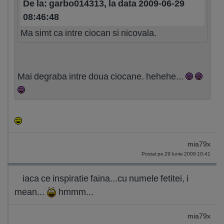
De la: garbo014313, la data 2009-06-29
08:46:48
Ma simt ca intre ciocan si nicovala.
Mai degraba intre doua ciocane. hehehe...
mia79x
Postat pe 29 Iunie 2009 10:41
iaca ce inspiratie faina...cu numele fetitei, i
mean...
hmmm...
mia79x