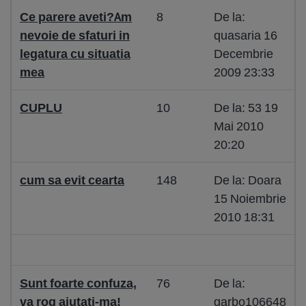
Ce parere aveti?Am
8
De la:
nevoie de sfaturi in
quasaria 16
legatura cu situatia
Decembrie
mea
2009 23:33
CUPLU
10
De la: 53 19
Mai 2010
20:20
cum sa evit cearta
148
De la: Doara
15 Noiembrie
2010 18:31
Sunt foarte confuza,
76
De la:
va rog ajutati-ma!
garbo106648