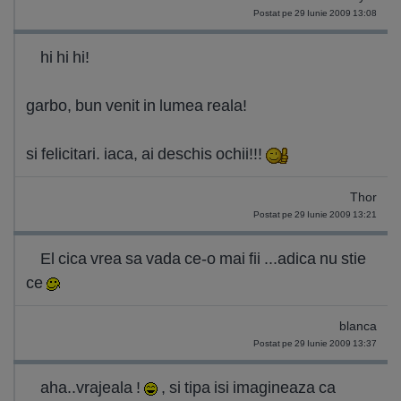
Postat pe 29 Iunie 2009 13:08
hi hi hi!
garbo, bun venit in lumea reala!
si felicitari. iaca, ai deschis ochii!!!
Thor
Postat pe 29 Iunie 2009 13:21
El cica vrea sa vada ce-o mai fii ...adica nu stie
ce
blanca
Postat pe 29 Iunie 2009 13:37
aha..vrajeala !
, si tipa isi imagineaza ca