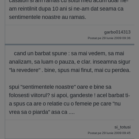
casatori si am ramas cu sotul meu acum doar ne-
am reintilnit dupa 10 ani si ne-am dat seama ca
sentimentele noastre au ramas.
garbo014313
Postat pe 29 Iunie 2009 09:36
cand un barbat spune : sa mai vedem, sa mai
analizam, sa luam o pauza, e clar. inseamna sigur
"la revedere" . bine, spus mai finut, mai cu perdea.
spui "sentimentele noastre" oare e bine sa
folosesti viitorul? si apoi, gandeste ! acel barbat ti-
a spus ca are o relatie cu o femeie pe care "nu
vrea sa o piarda" asa ca ....
si_totusi
Postat pe 29 Iunie 2009 09:45