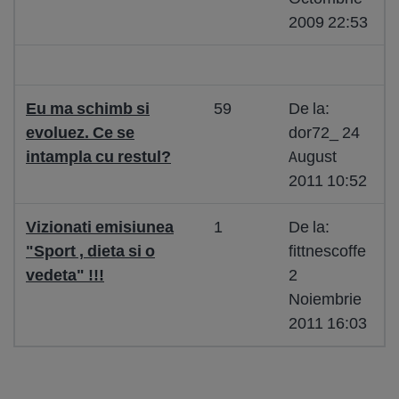
2009 22:53
Eu ma schimb si
59
De la:
evoluez. Ce se
dor72_ 24
intampla cu restul?
August
2011 10:52
Vizionati emisiunea
1
De la:
"Sport , dieta si o
fittnescoffe
vedeta" !!!
2
Noiembrie
2011 16:03