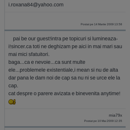
i.roxana84@yahoo.com
Postat pe 14 Martie 2009 13:58
pai be our guest!intra pe topicuri si lumineaza-
i!sincer.ca toti ne deghizam pe aici in mai mari sau
mai mici sfatuitori.
baga...ca e nevoie...ca sunt multe
ele...problemele existentiale,i mean si nu de alta
dar pana le dam noi de cap sa nu ni se urce ele la
cap.
cat despre o parere avizata e binevenita anytime!
mia79x
Postat pe 10 Mai 2009 12:35