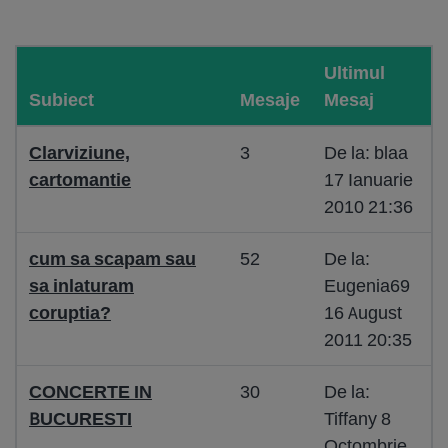
Ultimul
Subiect
Mesaje
Mesaj
Clarviziune,
3
De la: blaa
cartomantie
17 Ianuarie
2010 21:36
cum sa scapam sau
52
De la:
sa inlaturam
Eugenia69
coruptia?
16 August
2011 20:35
CONCERTE IN
30
De la:
BUCURESTI
Tiffany 8
Octombrie